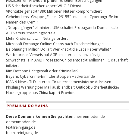
Netzsperren: Providern prüfen zu selten Berechtigungen
US-Sicherheitsforscher kapert WHOIS Dienst
VKontakte gehackt? 390 Millionen Nutzer kompromittiert
Geheimdienst-Gruppe „Einheit 29155“ : nun auch Cyberangriffe im
Namen des Kreml?
„Doppelgänger“ eliminiert: USA schaltet Propaganda-Domains ab
ACE versus Streamingportale
Mehr Kinderschutz in Netz gefordert
Microsoft Exchange Online: Chaos nach Falschmeldungen
Belohnung 1 Million Dollar: Wer knackt die Lace Paper Wallet?
Werbebriefe: Verweis auf AGB im Internet ist unzulässig
Schwachstelle in AMD Prozessor-Chips entdeckt: Millionen PC dauerhaft
infiziert
Kim Dotcom: Lichtgestalt oder Krimineller?
Bayern: Cybercrime-Ermittler stoppen Hackerbande
ICANN News: TLD .internal für unternehmensinterne Adressen
Phishing Warnung per Mail ausblendbar: Outlook Sicherheitslücke?
Hackergruppe aus China kapert Provider
PREMIUM DOMAINS
Diese Domains können Sie pachten:
herrenmoden.de
damenmoden.de
textilreinigung.de
bueroreinigung.de