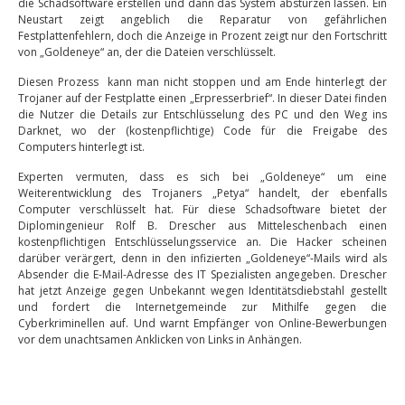
die Schadsoftware erstellen und dann das System abstürzen lassen. Ein
Neustart zeigt angeblich die Reparatur von gefährlichen
Festplattenfehlern, doch die Anzeige in Prozent zeigt nur den Fortschritt
von „Goldeneye“ an, der die Dateien verschlüsselt.
Diesen Prozess kann man nicht stoppen und am Ende hinterlegt der
Trojaner auf der Festplatte einen „Erpresserbrief“. In dieser Datei finden
die Nutzer die Details zur Entschlüsselung des PC und den Weg ins
Darknet, wo der (kostenpflichtige) Code für die Freigabe des
Computers hinterlegt ist.
Experten vermuten, dass es sich bei „Goldeneye“ um eine
Weiterentwicklung des Trojaners „Petya“ handelt, der ebenfalls
Computer verschlüsselt hat. Für diese Schadsoftware bietet der
Diplomingenieur Rolf B. Drescher aus Mitteleschenbach einen
kostenpflichtigen Entschlüsselungsservice an. Die Hacker scheinen
darüber verärgert, denn in den infizierten „Goldeneye“-Mails wird als
Absender die E-Mail-Adresse des IT Spezialisten angegeben. Drescher
hat jetzt Anzeige gegen Unbekannt wegen Identitätsdiebstahl gestellt
und fordert die Internetgemeinde zur Mithilfe gegen die
Cyberkriminellen auf. Und warnt Empfänger von Online-Bewerbungen
vor dem unachtsamen Anklicken von Links in Anhängen.