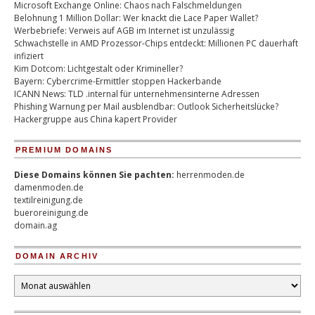
Microsoft Exchange Online: Chaos nach Falschmeldungen
Belohnung 1 Million Dollar: Wer knackt die Lace Paper Wallet?
Werbebriefe: Verweis auf AGB im Internet ist unzulässig
Schwachstelle in AMD Prozessor-Chips entdeckt: Millionen PC dauerhaft
infiziert
Kim Dotcom: Lichtgestalt oder Krimineller?
Bayern: Cybercrime-Ermittler stoppen Hackerbande
ICANN News: TLD .internal für unternehmensinterne Adressen
Phishing Warnung per Mail ausblendbar: Outlook Sicherheitslücke?
Hackergruppe aus China kapert Provider
PREMIUM DOMAINS
Diese Domains können Sie pachten:
herrenmoden.de
damenmoden.de
textilreinigung.de
bueroreinigung.de
domain.ag
DOMAIN ARCHIV
Domain
Archiv