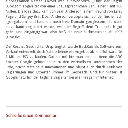
einprägsamen Namen. Favorit war laut Webportal „Chip“ der Begriff
„Googol“, abgeleitet von einer unaussprechlichen Zahl, einer 1 mit 100
Nullen. Die Idee dazu kam von Sean Anderson, einem Freund von Larry
Page und Sergey Brin. Doch Anderson vertippte sich auf der Suche nach
„googol.com“ und fand die noch freie Domain google.com, die dann
kurzerhand registriert wurde, weil der Begriff dem Trio einfach gut
gefiel und eingängig war. Also hieß die neue Suchmaschine ab 1997
„Google“.
Der Rest ist Geschichte. Ursprünglich wurde BackRub als Software zum
Verkauf entwickelt, doch Yahoo lehnte ein Angebot ab, die Software für
1 Million USD zu kaufen. Gut so, möchte man meinen, denn die ABC
Tochter Google gehört heute zu den wertvollsten Unternehmen der
Erde, bricht stets neue Innovationen und bleibt auch durch Kritik von
Regierungen und Experten immer im Gespräch. Und für Nutzer ist
Google natürlich der tägliche Begleiter bei allen Fragen im Internet.
Schreibe einen Kommentar