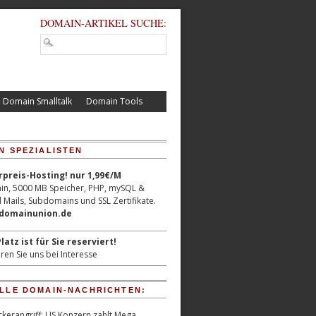
DOMAIN-ARTIKEL SUCHE:
Domain Smalltalk
Domain Tools
N SPEZIALISTEN
reis-Hosting! nur 1,99€/M
n, 5000 MB Speicher, PHP, mySQL &
 Mails, Subdomains und SSL Zertifikate.
/domainunion.de
latz ist für Sie reserviert!
ren Sie uns bei Interesse
LLE DOMAIN-NACHRICHTEN:
kerangriff: US Konzern zahlt Mega