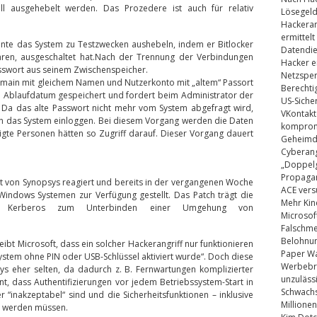
ll ausgehebelt werden. Das Prozedere ist auch für relativ
Lösegel
Hackeran
ermittelt
nnte das System zu Testzwecken aushebeln, indem er Bitlocker
Datendie
ren, ausgeschaltet hat.Nach der Trennung der Verbindungen
Hacker e
sswort aus seinem Zwischenspeicher.
Netzsper
omain mit gleichem Namen und Nutzerkonto mit „altem“ Passort
Berechti
in Ablaufdatum gespeichert und fordert beim Administrator der
US-Siche
 Da das alte Passwort nicht mehr vom System abgefragt wird,
VKontakt
in das System einloggen. Bei diesem Vorgang werden die Daten
kompromi
igte Personen hätten so Zugriff darauf. Dieser Vorgang dauert
Geheimdi
Cyberang
„Doppelg
Propaga
t von Synopsys reagiert und bereits in der vergangenen Woche
ACE vers
Windows Systemen zur Verfügung gestellt. Das Patch trägt die
Mehr Kin
 für Kerberos zum Unterbinden einer Umgehung von
Microsof
Falschm
Belohnung
ibt Microsoft, dass ein solcher Hackerangriff nur funktionieren
Paper Wa
ystem ohne PIN oder USB-Schlüssel aktiviert wurde“. Doch diese
Werbebrie
sys eher selten, da dadurch z. B. Fernwartungen komplizierter
unzuläss
t, dass Authentifizierungen vor jedem Betriebssystem-Start in
Schwachs
r “inakzeptabel“ sind und die Sicherheitsfunktionen – inklusive
Millionen
t werden müssen.