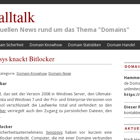
lltalk
ktuellen News rund um das Thema "Domains"
in Sicherheit
Domain Knowhow
Domain Statistiken
Domain Handel
ys knackt Bitlocker
DOMAI
ategorie:
Domain Knowhow
,
Domain News
Hammerp
de Domai
fbar
unlimited
ol, das seit der Version 2008 in Windows Server, den Ultimate-
https:/
ista und Windows 7 und der Pro- und Enterprise-Versionen von
ool verschlüsselt die Laufwerke total und verhindert so den
Dieser P
cker
verriegelt auch den Zugang zu persönlichen Dateien, den
kontaktie
.
tlocker
AKTUE
Sicherheitsunternehmens
Synopsys
haben vor kurzem eine
Bitlocker entdeckt. Computer, die mit einer Domäne verbunden
Nach Hac