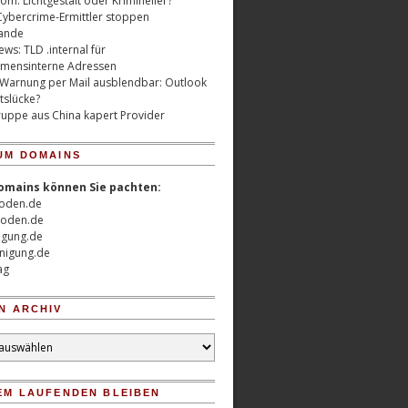
m: Lichtgestalt oder Krimineller?
Cybercrime-Ermittler stoppen
ande
ws: TLD .internal für
mensinterne Adressen
 Warnung per Mail ausblendbar: Outlook
tslücke?
uppe aus China kapert Provider
UM DOMAINS
omains können Sie pachten:
oden.de
oden.de
nigung.de
nigung.de
ag
N ARCHIV
EM LAUFENDEN BLEIBEN