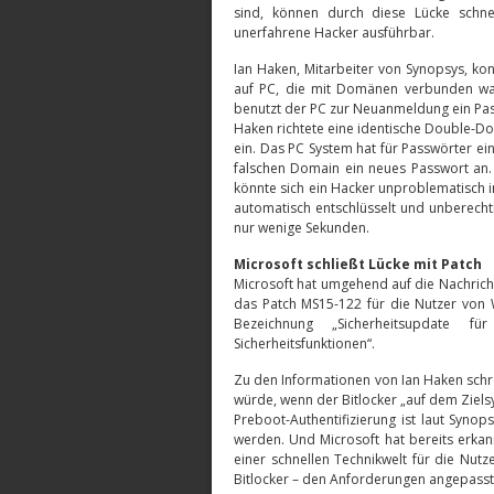
sind, können durch diese Lücke schne
unerfahrene Hacker ausführbar.
Ian Haken, Mitarbeiter von Synopsys, ko
auf PC, die mit Domänen verbunden wa
benutzt der PC zur Neuanmeldung ein Pa
Haken richtete eine identische Double-D
ein. Das PC System hat für Passwörter e
falschen Domain ein neues Passwort an.
könnte sich ein Hacker unproblematisch 
automatisch entschlüsselt und unberecht
nur wenige Sekunden.
Microsoft schließt Lücke mit Patch
Microsoft hat umgehend auf die Nachrich
das Patch MS15-122 für die Nutzer von 
Bezeichnung „Sicherheitsupdate
Sicherheitsfunktionen“.
Zu den Informationen von Ian Haken schre
würde, wenn der Bitlocker „auf dem Ziels
Preboot-Authentifizierung ist laut Synop
werden. Und Microsoft hat bereits erkann
einer schnellen Technikwelt für die Nutze
Bitlocker – den Anforderungen angepass