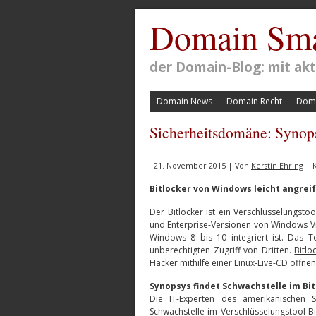
Domain Sma
der Domain-Blog: mit a
Domain News
Domain Recht
Doma
Sicherheitsdomäne: Synops
21. November 2015 | Von
Kerstin Ehring
| K
Bitlocker von Windows leicht angrei
Der Bitlocker ist ein Verschlüsselungsto
und Enterprise-Versionen von Windows V
Windows 8 bis 10 integriert ist. Das T
unberechtigten Zugriff von Dritten.
Bitlo
Hacker mithilfe einer Linux-Live-CD öffnen
Synopsys findet Schwachstelle im Bi
Die IT-Experten des amerikanischen 
Schwachstelle im Verschlüsselungstool 