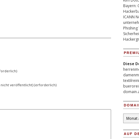
Kim Dotco
Bayern: 
Hackerb
ICANN Ne
unterneh
Phishing
Sicherhei
Hackergr
PREMI
Diese D
herrenm
orderlich)
damenm
textilrei
 nicht veröffentlicht) (erforderlich)
buerorei
domain.
DOMAI
Domain
Archiv
AUF D