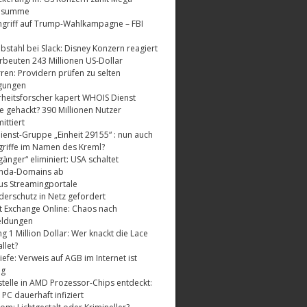
dsumme
griff auf Trump-Wahlkampagne – FBI
bstahl bei Slack: Disney Konzern reagiert
rbeuten 243 Millionen US-Dollar
ren: Providern prüfen zu selten
gungen
rheitsforscher kapert WHOIS Dienst
e gehackt? 390 Millionen Nutzer
ttiert
enst-Gruppe „Einheit 29155“ : nun auch
riffe im Namen des Kreml?
änger“ eliminiert: USA schaltet
nda-Domains ab
us Streamingportale
derschutz in Netz gefordert
t Exchange Online: Chaos nach
eldungen
 1 Million Dollar: Wer knackt die Lace
llet?
fe: Verweis auf AGB im Internet ist
ig
telle in AMD Prozessor-Chips entdeckt:
 PC dauerhaft infiziert