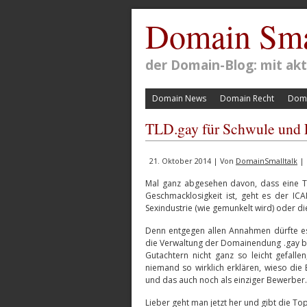
Domain Sma
der Domain-Blog: mit a
Domain News
Domain Recht
Doma
TLD.gay für Schwule und L
21. Oktober 2014 | Von
DomainSmalltalk
| 
Mal ganz abgesehen davon, dass eine To
Geschmacklosigkeit ist, geht es der IC
Sexindustrie (wie gemunkelt wird) oder d
Denn entgegen allen Annahmen dürfte e
die Verwaltung der Domainendung .gay be
Gutachtern nicht ganz so leicht gefalle
niemand so wirklich erklären, wieso di
und das auch noch als einziger Bewerber.
Lieber geht man jetzt her und gibt die Top