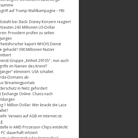
dsumme
griff auf Trump-Wahlkampagne – FBI
bstahl bei Slack: Disney Konzern reagiert
rbeuten 243 Millionen US-Dollar
ren: Providern prüfen zu selten
gungen
rheitsforscher kapert WHOIS Dienst
e gehackt? 390 Millionen Nutzer
ttiert
enst-Gruppe „Einheit 29155“ : nun auch
riffe im Namen des Kreml?
änger“ eliminiert: USA schaltet
nda-Domains ab
us Streamingportale
derschutz in Netz gefordert
t Exchange Online: Chaos nach
eldungen
 1 Million Dollar: Wer knackt die Lace
llet?
fe: Verweis auf AGB im Internet ist
ig
telle in AMD Prozessor-Chips entdeckt:
 PC dauerhaft infiziert