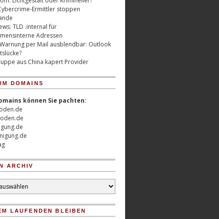
m: Lichtgestalt oder Krimineller?
Cybercrime-Ermittler stoppen
ande
ws: TLD .internal für
mensinterne Adressen
 Warnung per Mail ausblendbar: Outlook
tslücke?
uppe aus China kapert Provider
UM DOMAINS
omains können Sie pachten:
oden.de
oden.de
nigung.de
nigung.de
ag
N ARCHIV
EM LAUFENDEN BLEIBEN