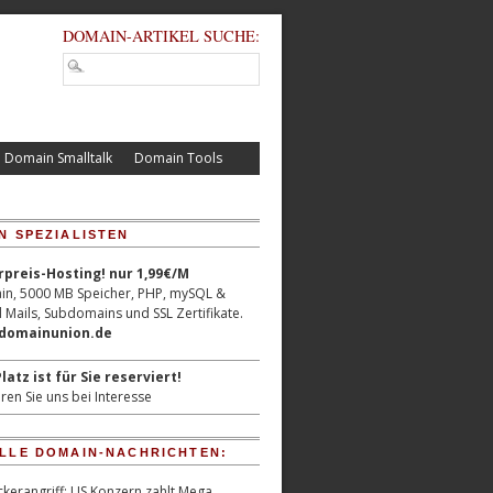
DOMAIN-ARTIKEL SUCHE:
Domain Smalltalk
Domain Tools
N SPEZIALISTEN
reis-Hosting! nur 1,99€/M
n, 5000 MB Speicher, PHP, mySQL &
 Mails, Subdomains und SSL Zertifikate.
/domainunion.de
latz ist für Sie reserviert!
ren Sie uns bei Interesse
LLE DOMAIN-NACHRICHTEN:
kerangriff: US Konzern zahlt Mega