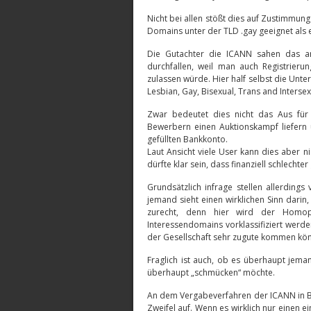
Nicht bei allen stößt dies auf Zustimmun
Domains unter der TLD .gay geeignet als 
Die Gutachter die ICANN sahen das 
durchfallen, weil man auch Registrieru
zulassen würde. Hier half selbst die Unt
Lesbian, Gay, Bisexual, Trans and Intersex
Zwar bedeutet dies nicht das Aus für
Bewerbern einen Auktionskampf liefern 
gefüllten Bankkonto.
Laut Ansicht viele User kann dies aber n
dürfte klar sein, dass finanziell schlech
Grundsätzlich infrage stellen allerdin
jemand sieht einen wirklichen Sinn dari
zurecht, denn hier wird der Homo
Interessendomains vorklassifiziert wer
der Gesellschaft sehr zugute kommen kön
Fraglich ist auch, ob es überhaupt jeman
überhaupt „schmücken“ möchte.
An dem Vergabeverfahren der ICANN in
Zweifel auf. Wenn es wirklich nur einen 