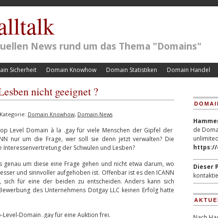
lltalk
ktuellen News rund um das Thema "Domains"
in Sicherheit
Domain Knowhow
Domain Statistiken
Domain Handel
esben nicht geeignet ?
DOMAI
Kategorie:
Domain Knowhow
,
Domain News
Hammerp
de Domai
p Level Domain à la .gay für viele Menschen der Gipfel der
unlimited
ANN nur um die Frage, wer soll sie denn jetzt verwalten? Die
https:/
ie Interessenvertretung der Schwulen und Lesben?
s genau um diese eine Frage gehen und nicht etwa darum, wo
Dieser P
sser und sinnvoller aufgehoben ist. Offenbar ist es den ICANN
kontaktie
n, sich für eine der beiden zu entscheiden. Anders kann sich
e Bewerbung des Unternehmens Dotgay LLC keinen Erfolg hatte
AKTUE
-Level-Domain .gay für eine Auktion frei.
Nach Hac