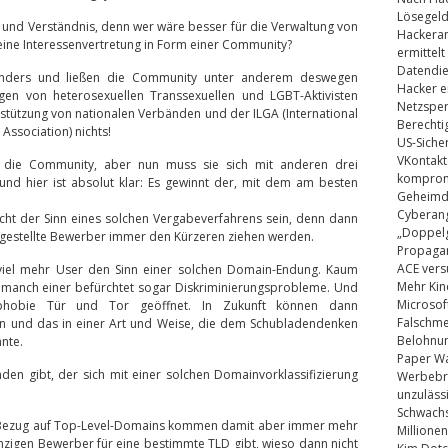
Lösegel
g und Verständnis, denn wer wäre besser für die Verwaltung von
Hackeran
eine Interessenvertretung in Form einer Community?
ermittelt
Datendie
anders und ließen die Community unter anderem deswegen
Hacker e
ngen von heterosexuellen Transsexuellen und LGBT-Aktivisten
Netzsper
erstützung von nationalen Verbänden und der ILGA (International
Berechti
 Association) nichts!
US-Siche
VKontakt
 die Community, aber nun muss sie sich mit anderen drei
kompromi
und hier ist absolut klar: Es gewinnt der, mit dem am besten
Geheimdi
Cyberang
icht der Sinn eines solchen Vergabeverfahrens sein, denn dann
„Doppelg
ter gestellte Bewerber immer den Kürzeren ziehen werden.
Propaga
ACE vers
gs viel mehr User den Sinn einer solchen Domain-Endung. Kaum
Mehr Kin
n, manch einer befürchtet sogar Diskriminierungsprobleme. Und
Microsof
phobie Tür und Tor geöffnet. In Zukunft können dann
Falschm
den und das in einer Art und Weise, die dem Schubladendenken
Belohnung
nte.
Paper Wa
den gibt, der sich mit einer solchen Domainvorklassifizierung
Werbebrie
unzuläss
Schwachs
 Bezug auf Top-Level-Domains kommen damit aber immer mehr
Millionen
einzigen Bewerber für eine bestimmte TLD gibt, wieso dann nicht