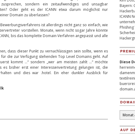
Kim Dotco
usprechen, sondern ein zeitaufwendiges und unsagbar
Bayern: 
tarten? Oder geht es der ICANN etwa darum möglichst nur
Hackerb
 einer Domain zu überlassen?
ICANN Ne
unterneh
ewerbungsverfahrens ist allerdings nicht ganz so einfach, wie
Phishing
ervertreter vorstellen. Monate, wenn nicht sogar Jahre könnte
Sicherhei
ICANN, bis das komplette Domain-Verfahren angepasst und alle
Hackergr
en, dass dieser Punkt zu vernachlässigen sein sollte, wenn es
PREMI
 für die zur Verfügung stehenden Top Level Domains geht. Auf
zuerst kommt …“ sondern „wer am meisten zahlt …“ möchte
Diese D
s es bisher erst einer Interessenvertretung gelungen ist, die
herrenm
halten und dies war .hotel. Ein eher dunkler Ausblick für
damenm
textilrei
buerorei
lk
domain.
DOMAI
Domain
Archiv
AUF D