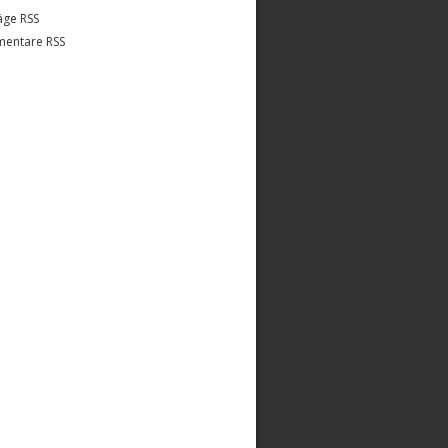
äge RSS
entare RSS