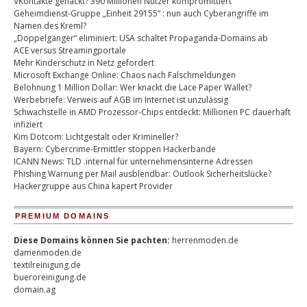
VKontakte gehackt? 390 Millionen Nutzer kompromittiert
Geheimdienst-Gruppe „Einheit 29155“ : nun auch Cyberangriffe im
Namen des Kreml?
„Doppelgänger“ eliminiert: USA schaltet Propaganda-Domains ab
ACE versus Streamingportale
Mehr Kinderschutz in Netz gefordert
Microsoft Exchange Online: Chaos nach Falschmeldungen
Belohnung 1 Million Dollar: Wer knackt die Lace Paper Wallet?
Werbebriefe: Verweis auf AGB im Internet ist unzulässig
Schwachstelle in AMD Prozessor-Chips entdeckt: Millionen PC dauerhaft
infiziert
Kim Dotcom: Lichtgestalt oder Krimineller?
Bayern: Cybercrime-Ermittler stoppen Hackerbande
ICANN News: TLD .internal für unternehmensinterne Adressen
Phishing Warnung per Mail ausblendbar: Outlook Sicherheitslücke?
Hackergruppe aus China kapert Provider
PREMIUM DOMAINS
Diese Domains können Sie pachten:
herrenmoden.de
damenmoden.de
textilreinigung.de
bueroreinigung.de
domain.ag