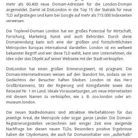
mehr als 60.400 neue Domain-Adressen für die London-Domain
angemeldet. Damit ist DotLondon in die Top 15 der Statistik für neue
TLD aufgestiegen und kann bei Google auf mehr als 715.000 Indexseiten
verweisen.
Die Toplevel-Domain London hat ein großes Potenzial für Wirtschaft,
Forschung, Marketing, Kunst und auch Behörden. Durch diese
Domainendung kann sich eine der größten und fortschrittlichsten
Metropolen Europas international darstellen. London ist ein weltweit
bekannter Begriff und wer diese TLD wählt, kann sein Unternehmen, die
Idee oder das Objekt auf seiner Webseite mit der Stadt verknüpfen.
DotLondon hat einen großen Erinnerungswert, ist prägnant. Die
Domain-Internetadressen weisen auf den Standort hin, sodass sie im
Gedächtnis der Besucher haften bleiben. London ist das Herz
Großbritanniens, Sitz der Regierung und Königsfamilie sowie das
Reiseziel Nr. 1 im Land. Ideale Voraussetzungen, um neue Internetseiten
mit diesem Namen zu verknüpfen, wie z. B. zoo.london oder art-
museum.london.
Die neuen Städtedomains sind attraktive Werbefaktoren für das
jeweilige Areal, die Metropole oder sogar ganze Länder. Die Domain-
Registrierungsstellen verzeichnen seit einiger Zeit eine steigende
Nachfrage bei diesen neuen TLDs. Besonders positive Ergebnisse
haben die Citydomains, die auch für Domaininhaber von „außerhalb“