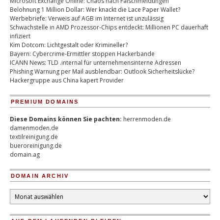
Microsoft Exchange Online: Chaos nach Falschmeldungen
Belohnung 1 Million Dollar: Wer knackt die Lace Paper Wallet?
Werbebriefe: Verweis auf AGB im Internet ist unzulässig
Schwachstelle in AMD Prozessor-Chips entdeckt: Millionen PC dauerhaft
infiziert
Kim Dotcom: Lichtgestalt oder Krimineller?
Bayern: Cybercrime-Ermittler stoppen Hackerbande
ICANN News: TLD .internal für unternehmensinterne Adressen
Phishing Warnung per Mail ausblendbar: Outlook Sicherheitslücke?
Hackergruppe aus China kapert Provider
PREMIUM DOMAINS
Diese Domains können Sie pachten:
herrenmoden.de
damenmoden.de
textilreinigung.de
bueroreinigung.de
domain.ag
DOMAIN ARCHIV
Domain
Archiv