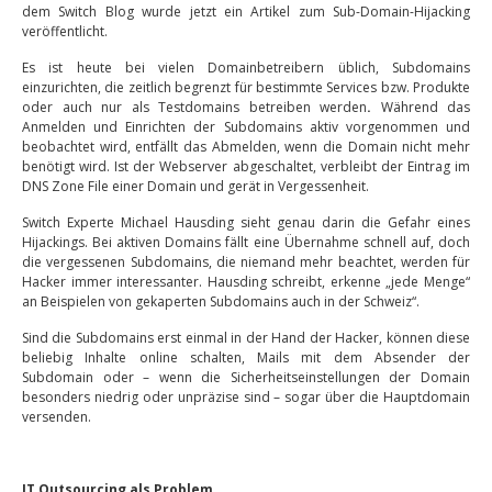
dem Switch Blog wurde jetzt ein Artikel zum Sub-Domain-Hijacking
veröffentlicht.
Es ist heute bei vielen Domainbetreibern üblich, Subdomains
einzurichten, die zeitlich begrenzt für bestimmte Services bzw. Produkte
oder auch nur als Testdomains betreiben werden
.
Während das
Anmelden und Einrichten der Subdomains aktiv vorgenommen und
beobachtet wird, entfällt das Abmelden, wenn die Domain nicht mehr
benötigt wird. Ist der Webserver abgeschaltet, verbleibt der Eintrag im
DNS Zone File einer Domain und gerät in Vergessenheit.
Switch Experte Michael Hausding sieht genau darin die Gefahr eines
Hijackings. Bei aktiven Domains fällt eine Übernahme schnell auf, doch
die vergessenen Subdomains, die niemand mehr beachtet, werden für
Hacker immer interessanter. Hausding schreibt, erkenne „jede Menge“
an Beispielen von gekaperten Subdomains auch in der Schweiz“.
Sind die Subdomains erst einmal in der Hand der Hacker, können diese
beliebig Inhalte online schalten, Mails mit dem Absender der
Subdomain oder – wenn die Sicherheitseinstellungen der Domain
besonders niedrig oder unpräzise sind – sogar über die Hauptdomain
versenden.
IT Outsourcing als Problem