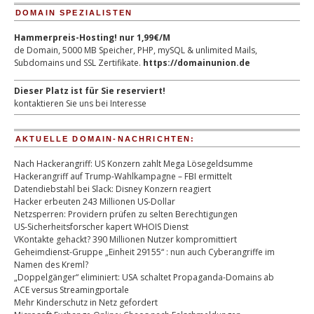
DOMAIN SPEZIALISTEN
Hammerpreis-Hosting! nur 1,99€/M
de Domain, 5000 MB Speicher, PHP, mySQL & unlimited Mails,
Subdomains und SSL Zertifikate.
https://domainunion.de
Dieser Platz ist für Sie reserviert!
kontaktieren Sie uns bei Interesse
AKTUELLE DOMAIN-NACHRICHTEN:
Nach Hackerangriff: US Konzern zahlt Mega Lösegeldsumme
Hackerangriff auf Trump-Wahlkampagne – FBI ermittelt
Datendiebstahl bei Slack: Disney Konzern reagiert
Hacker erbeuten 243 Millionen US-Dollar
Netzsperren: Providern prüfen zu selten Berechtigungen
US-Sicherheitsforscher kapert WHOIS Dienst
VKontakte gehackt? 390 Millionen Nutzer kompromittiert
Geheimdienst-Gruppe „Einheit 29155“ : nun auch Cyberangriffe im
Namen des Kreml?
„Doppelgänger“ eliminiert: USA schaltet Propaganda-Domains ab
ACE versus Streamingportale
Mehr Kinderschutz in Netz gefordert