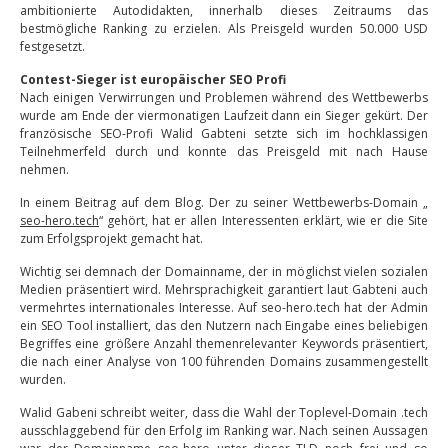
ambitionierte Autodidakten, innerhalb dieses Zeitraums das
bestmögliche Ranking zu erzielen. Als Preisgeld wurden 50.000 USD
festgesetzt.
Contest-Sieger ist europäischer SEO Profi
Nach einigen Verwirrungen und Problemen während des Wettbewerbs
wurde am Ende der viermonatigen Laufzeit dann ein Sieger gekürt. Der
französische SEO-Profi Walid Gabteni setzte sich im hochklassigen
Teilnehmerfeld durch und konnte das Preisgeld mit nach Hause
nehmen.
In einem Beitrag auf dem Blog. Der zu seiner Wettbewerbs-Domain „
seo-hero.tech
“ gehört, hat er allen Interessenten erklärt, wie er die Site
zum Erfolgsprojekt gemacht hat.
Wichtig sei demnach der Domainname, der in möglichst vielen sozialen
Medien präsentiert wird. Mehrsprachigkeit garantiert laut Gabteni auch
vermehrtes internationales Interesse. Auf seo-hero.tech hat der Admin
ein SEO Tool installiert, das den Nutzern nach Eingabe eines beliebigen
Begriffes eine größere Anzahl themenrelevanter Keywords präsentiert,
die nach einer Analyse von 100 führenden Domains zusammengestellt
wurden.
Walid Gabeni schreibt weiter, dass die Wahl der Toplevel-Domain .tech
ausschlaggebend für den Erfolg im Ranking war. Nach seinen Aussagen