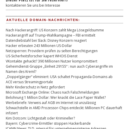
Dieser Platz ist für Sie reserviert!
kontaktieren Sie uns bei Interesse
AKTUELLE DOMAIN-NACHRICHTEN:
Nach Hackerangriff: US Konzern zahlt Mega Lösegeldsumme
Hackerangriff auf Trump-Wahlkampagne – FBI ermittelt
Datendiebstahl bei Slack: Disney Konzern reagiert
Hacker erbeuten 243 Millionen US-Dollar
Netzsperren: Providern prüfen zu selten Berechtigungen
US-Sicherheitsforscher kapert WHOIS Dienst
VKontakte gehackt? 390 Millionen Nutzer kompromittiert
Geheimdienst-Gruppe „Einheit 29155“ : nun auch Cyberangriffe im
Namen des Kreml?
„Doppelgänger“ eliminiert: USA schaltet Propaganda-Domains ab
ACE versus Streamingportale
Mehr Kinderschutz in Netz gefordert
Microsoft Exchange Online: Chaos nach Falschmeldungen
Belohnung 1 Million Dollar: Wer knackt die Lace Paper Wallet?
Werbebriefe: Verweis auf AGB im Internet ist unzulässig
Schwachstelle in AMD Prozessor-Chips entdeckt: Millionen PC dauerhaft
infiziert
Kim Dotcom: Lichtgestalt oder Krimineller?
Bayern: Cybercrime-Ermittler stoppen Hackerbande
ICANN News: TLD .internal für unternehmensinterne Adressen