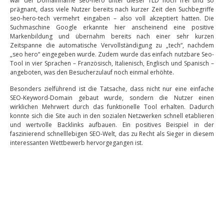
war der Domainname seo-hero unter dieser TLD noch frei und so
prägnant, dass viele Nutzer bereits nach kurzer Zeit den Suchbegriffe
seo-hero-tech vermehrt eingaben – also voll akzeptiert hatten. Die
Suchmaschine Google erkannte hier anscheinend eine positive
Markenbildung und übernahm bereits nach einer sehr kurzen
Zeitspanne die automatische Vervollständigung zu „tech“, nachdem
„seo hero“ eingegeben wurde. Zudem wurde das einfach nutzbare Seo-
Tool in vier Sprachen – Französisch, Italienisch, Englisch und Spanisch –
angeboten, was den Besucherzulauf noch einmal erhöhte.
Besonders zielführend ist die Tatsache, dass nicht nur eine einfache
SEO-Keyword-Domain gebaut wurde, sondern die Nutzer einen
wirklichen Mehrwert durch das funktionelle Tool erhalten. Dadurch
konnte sich die Site auch in den sozialen Netzwerken schnell etablieren
und wertvolle Backlinks aufbauen. Ein positives Beispiel in der
faszinierend schnelllebigen SEO-Welt, das zu Recht als Sieger in diesem
interessanten Wettbewerb hervorgegangen ist.