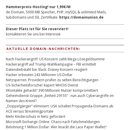
Hammerpreis-Hosting! nur 1,99€/M
de Domain, 5000 MB Speicher, PHP, mySQL & unlimited Mails,
Subdomains und SSL Zertifikate.
https://domainunion.de
Dieser Platz ist für Sie reserviert!
kontaktieren Sie uns bei Interesse
AKTUELLE DOMAIN-NACHRICHTEN:
Nach Hackerangriff: US Konzern zahlt Mega Lösegeldsumme
Hackerangriff auf Trump-Wahlkampagne – FBI ermittelt
Datendiebstahl bei Slack: Disney Konzern reagiert
Hacker erbeuten 243 Millionen US-Dollar
Netzsperren: Providern prüfen zu selten Berechtigungen
US-Sicherheitsforscher kapert WHOIS Dienst
VKontakte gehackt? 390 Millionen Nutzer kompromittiert
Geheimdienst-Gruppe „Einheit 29155“ : nun auch Cyberangriffe im
Namen des Kreml?
„Doppelgänger“ eliminiert: USA schaltet Propaganda-Domains ab
ACE versus Streamingportale
Mehr Kinderschutz in Netz gefordert
Microsoft Exchange Online: Chaos nach Falschmeldungen
Belohnung 1 Million Dollar: Wer knackt die Lace Paper Wallet?