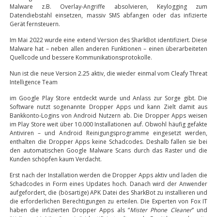
Malware z.B. Overlay-Angriffe absolvieren, Keylogging zum
Datendiebstahl einsetzen, massiv SMS abfangen oder das infizierte
Gerät fernsteuern.
Im Mai 2022 wurde eine extend Version des SharkBot identifiziert. Diese
Malware hat – neben allen anderen Funktionen – einen überarbeiteten
Quellcode und bessere Kommunikationsprotokolle.
Nun ist die neue Version 2.25 aktiv, die wieder einmal vom Cleafy Threat
Intelligence Team
im Google Play Store entdeckt wurde und Anlass zur Sorge gibt. Die
Software nutzt sogenannte Dropper Apps und kann Zielt damit aus
Bankkonto-Logins von Android Nutzern ab. Die Dropper Apps weisen
im Play Store weit über 10.000 Installationen auf. Obwohl häufig gefakte
Antiviren – und Android Reinigungsprogramme eingesetzt werden,
enthalten die Dropper Apps keine Schadcodes. Deshalb fallen sie bei
den automatischen Google Malware Scans durch das Raster und die
Kunden schöpfen kaum Verdacht.
Erst nach der Installation werden die Dropper Apps aktiv und laden die
Schadcodes in Form eines Updates hoch. Danach wird der Anwender
aufgefordert, die (bösartige) APK Datei des SharkBot zu installieren und
die erforderlichen Berechtigungen zu erteilen. Die Experten von Fox IT
haben die infizierten Dropper Apps als “
Mister Phone Cleaner
” und