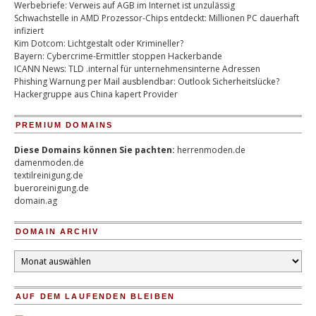
Werbebriefe: Verweis auf AGB im Internet ist unzulässig
Schwachstelle in AMD Prozessor-Chips entdeckt: Millionen PC dauerhaft
infiziert
Kim Dotcom: Lichtgestalt oder Krimineller?
Bayern: Cybercrime-Ermittler stoppen Hackerbande
ICANN News: TLD .internal für unternehmensinterne Adressen
Phishing Warnung per Mail ausblendbar: Outlook Sicherheitslücke?
Hackergruppe aus China kapert Provider
PREMIUM DOMAINS
Diese Domains können Sie pachten:
herrenmoden.de
damenmoden.de
textilreinigung.de
bueroreinigung.de
domain.ag
DOMAIN ARCHIV
Domain
Archiv
AUF DEM LAUFENDEN BLEIBEN