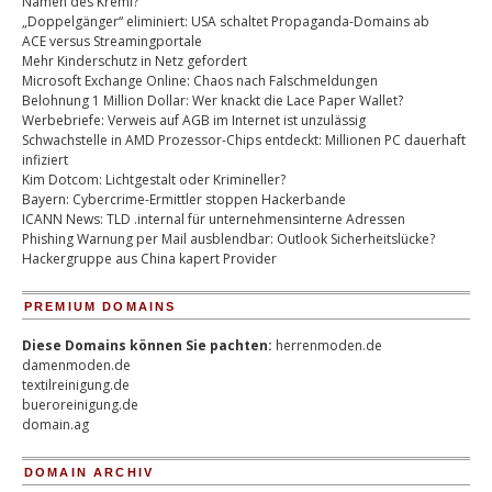
Namen des Kreml?
„Doppelgänger“ eliminiert: USA schaltet Propaganda-Domains ab
ACE versus Streamingportale
Mehr Kinderschutz in Netz gefordert
Microsoft Exchange Online: Chaos nach Falschmeldungen
Belohnung 1 Million Dollar: Wer knackt die Lace Paper Wallet?
Werbebriefe: Verweis auf AGB im Internet ist unzulässig
Schwachstelle in AMD Prozessor-Chips entdeckt: Millionen PC dauerhaft
infiziert
Kim Dotcom: Lichtgestalt oder Krimineller?
Bayern: Cybercrime-Ermittler stoppen Hackerbande
ICANN News: TLD .internal für unternehmensinterne Adressen
Phishing Warnung per Mail ausblendbar: Outlook Sicherheitslücke?
Hackergruppe aus China kapert Provider
PREMIUM DOMAINS
Diese Domains können Sie pachten:
herrenmoden.de
damenmoden.de
textilreinigung.de
bueroreinigung.de
domain.ag
DOMAIN ARCHIV