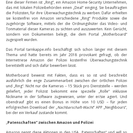
Eine dieser Firmen ist „Ring“, ein Amazon Home-Security Unternehmen,
das mit lokalen Polizeibehörden einen „Deal“ einging. Sie beauftragten
die Polizisten, für ihre Überwachungstechnik zu werben. Dafür erhielten
sie kostenfrei von Amazon verschiedene „Ring“ Produkte sowie die
zugehörige Software, mittels der die Ordnungshüter das Video- und
Tonmaterial dieser Kameras zu sichten und auszuwerten. Kein Gerücht,
sondern von Dokumenten belegt, die dem Portal „Motherboard“
zugespielt wurden.
Das Portal tarnkappe.info beschäftigt sich schon länger mit diesem
Thema und hatte bereits im Jahr 2018 provokant gefragt, ob der
Internetriese Amazon der Polizei kostenfrei Überwachungstechnik
bereitstellt und sich dafür bewerben lässt.
Motherboard beweist mit Fakten, dass es so ist und beschreibt
ausführlich die enge Zusammenarbeit zwischen der örtlichen Polizei
und „Ring“. Nicht nur die Kameras – 15 Stück pro Dienststelle – werden
geliefert, jeder Polizist bekommt eine spezielle „Rolle“ inklusive
Nickname in der Software zugewiesen, unter der er/sie agiert. Und
obendrauf gibt es einen Bonus in Höhe von 10 USD – für jeden
erfolgreichen Download der „
Nachbarschaft-Wacht
“ APP „Neighbours“,
bei der ein Verkauf zustande kommt.
„
Patenschaften“ zwischen Amazon und Polizei
Amazon nennt diese Aktionen in den USA „Patenschaften“ und will so