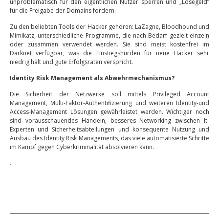
unproblematisch für den eigentlichen Nutzer sperren und „Lösegeld“
für die Freigabe der Domains fordern.
Zu den beliebten Tools der Hacker gehören: LaZagne, Bloodhound und
Mimikatz, unterschiedliche Programme, die nach Bedarf gezielt einzeln
oder zusammen verwendet werden. Sie sind meist kostenfrei im
Darknet verfügbar, was die Einstiegshürden für neue Hacker sehr
niedrig hält und gute Erfolgsraten verspricht.
Identity Risk Management als Abwehrmechanismus?
Die Sicherheit der Netzwerke soll mittels Privileged Account
Management, Multi-Faktor-Authentifizierung und weiteren Identity-und
Access-Management Lösungen gewährleistet werden. Wichtiger noch
sind vorausschauendes Handeln, besseres Networking zwischen It-
Experten und Sicherheitsabteilungen und konsequente Nutzung und
Ausbau des Identity Risk Managements, das viele automatisierte Schritte
im Kampf gegen Cyberkriminalität absolvieren kann.
.