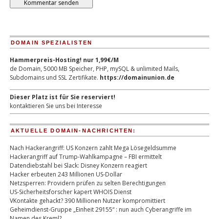
DOMAIN SPEZIALISTEN
Hammerpreis-Hosting! nur 1,99€/M
de Domain, 5000 MB Speicher, PHP, mySQL & unlimited Mails,
Subdomains und SSL Zertifikate.
https://domainunion.de
Dieser Platz ist für Sie reserviert!
kontaktieren Sie uns bei Interesse
AKTUELLE DOMAIN-NACHRICHTEN:
Nach Hackerangriff: US Konzern zahlt Mega Lösegeldsumme
Hackerangriff auf Trump-Wahlkampagne – FBI ermittelt
Datendiebstahl bei Slack: Disney Konzern reagiert
Hacker erbeuten 243 Millionen US-Dollar
Netzsperren: Providern prüfen zu selten Berechtigungen
US-Sicherheitsforscher kapert WHOIS Dienst
VKontakte gehackt? 390 Millionen Nutzer kompromittiert
Geheimdienst-Gruppe „Einheit 29155“ : nun auch Cyberangriffe im
Namen des Kreml?