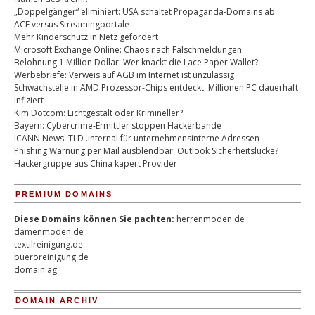
„Doppelgänger“ eliminiert: USA schaltet Propaganda-Domains ab
ACE versus Streamingportale
Mehr Kinderschutz in Netz gefordert
Microsoft Exchange Online: Chaos nach Falschmeldungen
Belohnung 1 Million Dollar: Wer knackt die Lace Paper Wallet?
Werbebriefe: Verweis auf AGB im Internet ist unzulässig
Schwachstelle in AMD Prozessor-Chips entdeckt: Millionen PC dauerhaft
infiziert
Kim Dotcom: Lichtgestalt oder Krimineller?
Bayern: Cybercrime-Ermittler stoppen Hackerbande
ICANN News: TLD .internal für unternehmensinterne Adressen
Phishing Warnung per Mail ausblendbar: Outlook Sicherheitslücke?
Hackergruppe aus China kapert Provider
PREMIUM DOMAINS
Diese Domains können Sie pachten:
herrenmoden.de
damenmoden.de
textilreinigung.de
bueroreinigung.de
domain.ag
DOMAIN ARCHIV