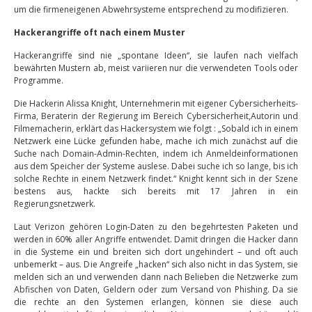
um die firmeneigenen Abwehrsysteme entsprechend zu modifizieren.
Hackerangriffe oft nach einem Muster
Hackerangriffe sind nie „spontane Ideen“, sie laufen nach vielfach
bewährten Mustern ab, meist variieren nur die verwendeten Tools oder
Programme.
Die Hackerin Alissa Knight, Unternehmerin mit eigener Cybersicherheits-
Firma, Beraterin der Regierung im Bereich Cybersicherheit,Autorin und
Filmemacherin, erklärt das Hackersystem wie folgt : „Sobald ich in einem
Netzwerk eine Lücke gefunden habe, mache ich mich zunächst auf die
Suche nach Domain-Admin-Rechten, indem ich Anmeldeinformationen
aus dem Speicher der Systeme auslese. Dabei suche ich so lange, bis ich
solche Rechte in einem Netzwerk findet.“ Knight kennt sich in der Szene
bestens aus, hackte sich bereits mit 17 Jahren in ein
Regierungsnetzwerk.
Laut Verizon gehören Login-Daten zu den begehrtesten Paketen und
werden in 60% aller Angriffe entwendet. Damit dringen die Hacker dann
in die Systeme ein und breiten sich dort ungehindert – und oft auch
unbemerkt – aus. Die Angreife „hacken“ sich also nicht in das System, sie
melden sich an und verwenden dann nach Belieben die Netzwerke zum
Abfischen von Daten, Geldern oder zum Versand von Phishing. Da sie
die rechte an den Systemen erlangen, können sie diese auch