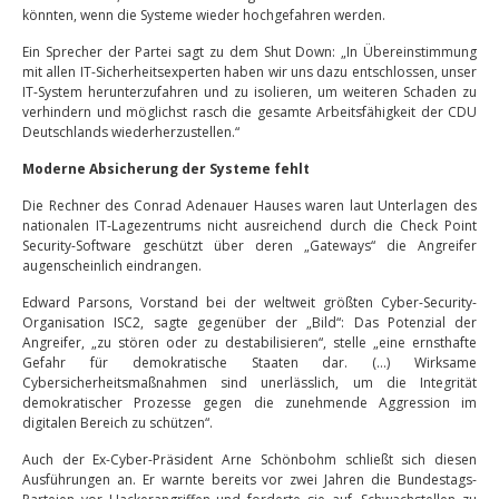
könnten, wenn die Systeme wieder hochgefahren werden.
Ein Sprecher der Partei sagt zu dem Shut Down: „In Übereinstimmung
mit allen IT-Sicherheitsexperten haben wir uns dazu entschlossen, unser
IT-System herunterzufahren und zu isolieren, um weiteren Schaden zu
verhindern und möglichst rasch die gesamte Arbeitsfähigkeit der CDU
Deutschlands wiederherzustellen.“
Moderne Absicherung der Systeme fehlt
Die Rechner des Conrad Adenauer Hauses waren laut Unterlagen des
nationalen IT-Lagezentrums nicht ausreichend durch die Check Point
Security-Software geschützt über deren „Gateways“ die Angreifer
augenscheinlich eindrangen.
Edward Parsons, Vorstand bei der weltweit größten Cyber-Security-
Organisation ISC2, sagte gegenüber der „Bild“: Das Potenzial der
Angreifer, „zu stören oder zu destabilisieren“, stelle „eine ernsthafte
Gefahr für demokratische Staaten dar. (…) Wirksame
Cybersicherheitsmaßnahmen sind unerlässlich, um die Integrität
demokratischer Prozesse gegen die zunehmende Aggression im
digitalen Bereich zu schützen“.
Auch der Ex-Cyber-Präsident Arne Schönbohm schließt sich diesen
Ausführungen an. Er warnte bereits vor zwei Jahren die Bundestags-