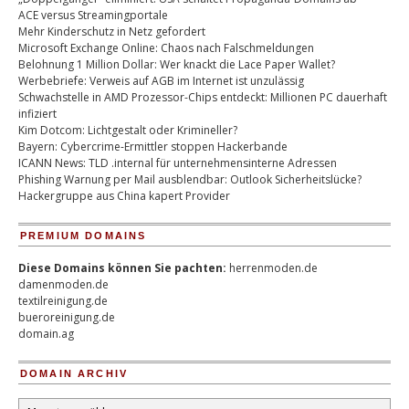
ACE versus Streamingportale
Mehr Kinderschutz in Netz gefordert
Microsoft Exchange Online: Chaos nach Falschmeldungen
Belohnung 1 Million Dollar: Wer knackt die Lace Paper Wallet?
Werbebriefe: Verweis auf AGB im Internet ist unzulässig
Schwachstelle in AMD Prozessor-Chips entdeckt: Millionen PC dauerhaft
infiziert
Kim Dotcom: Lichtgestalt oder Krimineller?
Bayern: Cybercrime-Ermittler stoppen Hackerbande
ICANN News: TLD .internal für unternehmensinterne Adressen
Phishing Warnung per Mail ausblendbar: Outlook Sicherheitslücke?
Hackergruppe aus China kapert Provider
PREMIUM DOMAINS
Diese Domains können Sie pachten:
herrenmoden.de
damenmoden.de
textilreinigung.de
bueroreinigung.de
domain.ag
DOMAIN ARCHIV
Domain