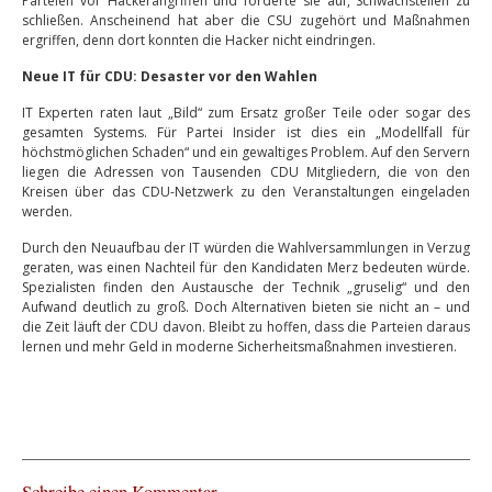
Parteien vor Hackerangriffen und forderte sie auf, Schwachstellen zu
schließen. Anscheinend hat aber die CSU zugehört und Maßnahmen
ergriffen, denn dort konnten die Hacker nicht eindringen.
Neue IT für CDU: Desaster vor den Wahlen
IT Experten raten laut „Bild“ zum Ersatz großer Teile oder sogar des
gesamten Systems. Für Partei Insider ist dies ein „Modellfall für
höchstmöglichen Schaden“ und ein gewaltiges Problem. Auf den Servern
liegen die Adressen von Tausenden CDU Mitgliedern, die von den
Kreisen über das CDU-Netzwerk zu den Veranstaltungen eingeladen
werden.
Durch den Neuaufbau der IT würden die Wahlversammlungen in Verzug
geraten, was einen Nachteil für den Kandidaten Merz bedeuten würde.
Spezialisten finden den Austausche der Technik „gruselig“ und den
Aufwand deutlich zu groß. Doch Alternativen bieten sie nicht an – und
die Zeit läuft der CDU davon. Bleibt zu hoffen, dass die Parteien daraus
lernen und mehr Geld in moderne Sicherheitsmaßnahmen investieren.
Schreibe einen Kommentar