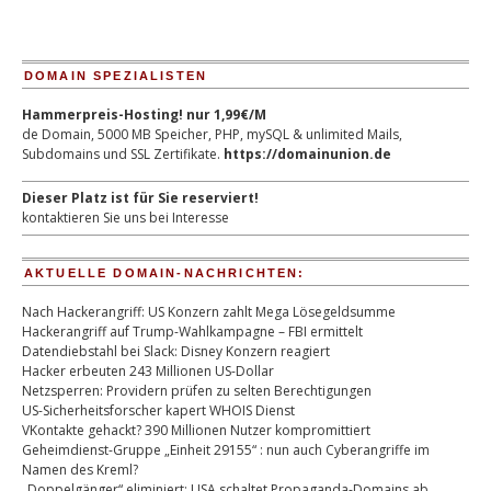
DOMAIN SPEZIALISTEN
Hammerpreis-Hosting! nur 1,99€/M
de Domain, 5000 MB Speicher, PHP, mySQL & unlimited Mails,
Subdomains und SSL Zertifikate.
https://domainunion.de
Dieser Platz ist für Sie reserviert!
kontaktieren Sie uns bei Interesse
AKTUELLE DOMAIN-NACHRICHTEN:
Nach Hackerangriff: US Konzern zahlt Mega Lösegeldsumme
Hackerangriff auf Trump-Wahlkampagne – FBI ermittelt
Datendiebstahl bei Slack: Disney Konzern reagiert
Hacker erbeuten 243 Millionen US-Dollar
Netzsperren: Providern prüfen zu selten Berechtigungen
US-Sicherheitsforscher kapert WHOIS Dienst
VKontakte gehackt? 390 Millionen Nutzer kompromittiert
Geheimdienst-Gruppe „Einheit 29155“ : nun auch Cyberangriffe im
Namen des Kreml?
„Doppelgänger“ eliminiert: USA schaltet Propaganda-Domains ab