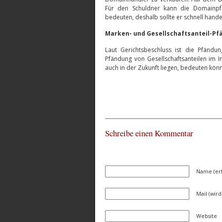
Für den Schuldner kann die Domainpfä
bedeuten, deshalb sollte er schnell hand
Marken- und Gesellschaftsanteil-P
Laut Gerichtsbeschluss ist die Pfänd
Pfändung von Gesellschaftsanteilen im I
auch in der Zukunft liegen, bedeuten könn
Schreibe einen Kommentar
Name (erf
Mail (wird
Website