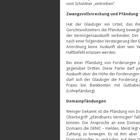
vom Schuldner „eintreiben“.
Zwangsvollstreckung und Pfändung
Hat der Gläubiger ein Urteil, das ih
Gerichtsvollziehers die Pfändung beweg
der Vermögensauskunft verbinden. Der 
nach einer folgenden Versteigerung den 
Anordnung keine Auskunft über sein Ve
Haftbefehl erlassen werden.
Bei einer Pfändung von Forderungen p
gegenüber Dritten. Diese Partei darf 
Auskunft über die Höhe der Forderungen 
darf sich der Gläubiger die Forderung 
Praxis bei Bankkonten mit Guthab
(Lohnpfändung).
Domainpfändungen
Weniger bekannt ist die Pfändung von D
Oberbegriff „pfändbares Vermögen“ fal
können. Die Ansprüche an eine Domain
Domains die DENIC – melden. Meist legt d
Zahlung zu bewegen. Es ist ihm aber a
Domainhändler zu verkaufen. Auf dem 