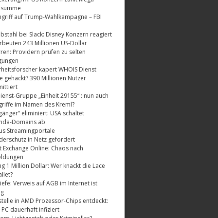
dsumme
griff auf Trump-Wahlkampagne – FBI
bstahl bei Slack: Disney Konzern reagiert
rbeuten 243 Millionen US-Dollar
ren: Providern prüfen zu selten
gungen
rheitsforscher kapert WHOIS Dienst
e gehackt? 390 Millionen Nutzer
ttiert
enst-Gruppe „Einheit 29155“ : nun auch
riffe im Namen des Kreml?
änger“ eliminiert: USA schaltet
nda-Domains ab
us Streamingportale
derschutz in Netz gefordert
t Exchange Online: Chaos nach
eldungen
 1 Million Dollar: Wer knackt die Lace
llet?
fe: Verweis auf AGB im Internet ist
ig
telle in AMD Prozessor-Chips entdeckt:
 PC dauerhaft infiziert