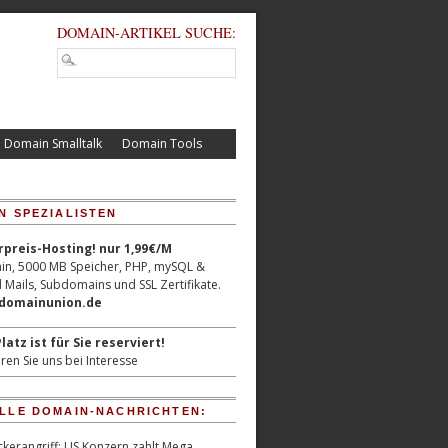
DOMAIN-ARTIKEL SUCHE:
Domain Smalltalk
Domain Tools
N SPEZIALISTEN
reis-Hosting! nur 1,99€/M
n, 5000 MB Speicher, PHP, mySQL &
 Mails, Subdomains und SSL Zertifikate.
/domainunion.de
latz ist für Sie reserviert!
ren Sie uns bei Interesse
LLE DOMAIN-NACHRICHTEN:
kerangriff: US Konzern zahlt Mega