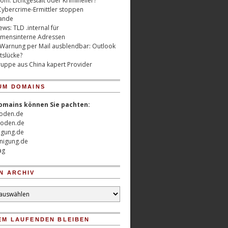
m: Lichtgestalt oder Krimineller?
Cybercrime-Ermittler stoppen
ande
ws: TLD .internal für
mensinterne Adressen
 Warnung per Mail ausblendbar: Outlook
tslücke?
uppe aus China kapert Provider
UM DOMAINS
omains können Sie pachten:
oden.de
oden.de
nigung.de
nigung.de
ag
N ARCHIV
EM LAUFENDEN BLEIBEN