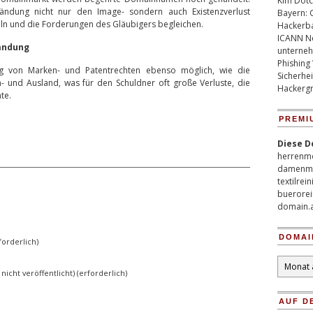
Kim Dotco
ndung nicht nur den Image- sondern auch Existenzverlust
Bayern: 
eln und die Forderungen des Gläubigers begleichen.
Hackerb
ICANN Ne
fändung
unterneh
Phishing
ung von Marken- und Patentrechten ebenso möglich, wie die
Sicherhei
n- und Ausland, was für den Schuldner oft große Verluste, die
Hackergr
te.
PREMI
Diese D
herrenm
damenm
textilrei
buerorei
domain.
DOMAI
orderlich)
Domain
 nicht veröffentlicht) (erforderlich)
Archiv
AUF D