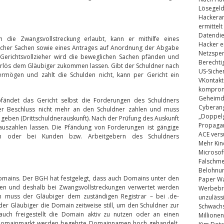
Lösegel
Hackeran
ermittelt
Datendie
m die Zwangsvollstreckung erlaubt, kann er mithilfe eines
Hacker e
licher Sachen sowie eines Antrages auf Anordnung der Abgabe
Netzsper
Gerichtsvollzieher wird die beweglichen Sachen pfänden und
Berechti
Erlös dem Gläubiger zukommen lassen. Gibt der Schuldner nach
US-Siche
rmögen und zahlt die Schulden nicht, kann per Gericht ein
VKontakt
kompromi
Geheimdi
fändet das Gericht selbst die Forderungen des Schuldners
Cyberang
per Beschluss nicht mehr an den Schuldner zahlen und muss
„Doppelg
geben (Drittschuldnerauskunft). Nach der Prüfung des Auskunft
Propaga
auszahlen lassen. Die Pfändung von Forderungen ist gängige
ACE vers
en oder bei Kunden bzw. Arbeitgebern des Schuldners
Mehr Kin
Microsof
Falschm
Belohnung
omains. Der BGH hat festgelegt, dass auch Domains unter den
Paper Wa
len und deshalb bei Zwangsvollstreckungen verwertet werden
Werbebrie
 muss der Gläubiger dem zuständigen Registrar – bei .de-
unzuläss
er Gläubiger die Domain zeitweise still, um den Schuldner zur
Schwachs
uch freigestellt die Domain aktiv zu nutzen oder an einen
Millionen
Domainmarkt werden begehrte Domainnamen hoch gehandelt.