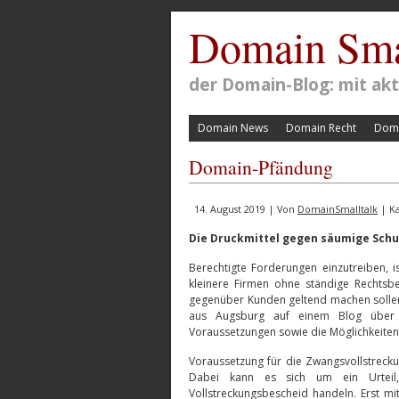
Domain Sma
der Domain-Blog: mit a
Domain News
Domain Recht
Doma
Domain-Pfändung
14. August 2019 | Von
DomainSmalltalk
| Ka
Die Druckmittel gegen säumige Schu
Berechtigte Forderungen einzutreiben, i
kleinere Firmen ohne ständige Rechtsbe
gegenüber Kunden geltend machen sollen
aus Augsburg auf einem Blog über d
Voraussetzungen sowie die Möglichkeiten
Voraussetzung für die Zwangsvollstreckun
Dabei kann es sich um ein Urteil, 
Vollstreckungsbescheid handeln. Erst m