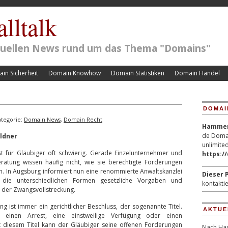
lltalk
ktuellen News rund um das Thema "Domains"
in Sicherheit
Domain Knowhow
Domain Statistiken
Domain Handel
DOMAI
tegorie:
Domain News
,
Domain Recht
Hammerp
de Domai
ldner
unlimited
st für Gläubiger oft schwierig. Gerade Einzelunternehmer und
https:/
ratung wissen häufig nicht, wie sie berechtigte Forderungen
. In Augsburg informiert nun eine renommierte Anwaltskanzlei
Dieser P
ie unterschiedlichen Formen gesetzliche Vorgaben und
kontaktie
 der Zwangsvollstreckung.
g ist immer ein gerichtlicher Beschluss, der sogenannte Titel.
AKTUE
einen Arrest, eine einstweilige Verfügung oder einen
it diesem Titel kann der Gläubiger seine offenen Forderungen
Nach Hac