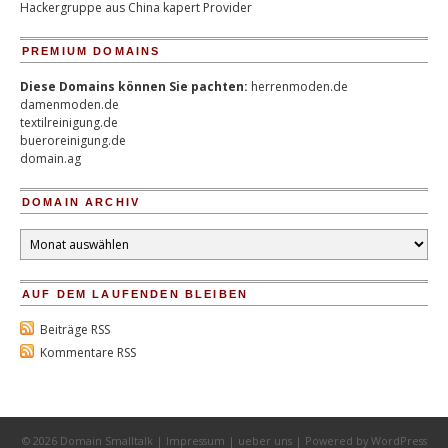
Hackergruppe aus China kapert Provider
PREMIUM DOMAINS
Diese Domains können Sie pachten:
herrenmoden.de
damenmoden.de
textilreinigung.de
bueroreinigung.de
domain.ag
DOMAIN ARCHIV
Domain
Archiv
AUF DEM LAUFENDEN BLEIBEN
Beiträge RSS
Kommentare RSS
© 2026 Domain Smalltalk |
Impressum
|
ueber uns
| Powered by
WordPress