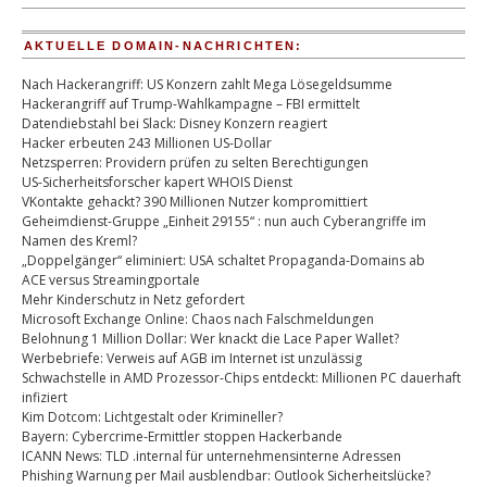
AKTUELLE DOMAIN-NACHRICHTEN:
Nach Hackerangriff: US Konzern zahlt Mega Lösegeldsumme
Hackerangriff auf Trump-Wahlkampagne – FBI ermittelt
Datendiebstahl bei Slack: Disney Konzern reagiert
Hacker erbeuten 243 Millionen US-Dollar
Netzsperren: Providern prüfen zu selten Berechtigungen
US-Sicherheitsforscher kapert WHOIS Dienst
VKontakte gehackt? 390 Millionen Nutzer kompromittiert
Geheimdienst-Gruppe „Einheit 29155“ : nun auch Cyberangriffe im
Namen des Kreml?
„Doppelgänger“ eliminiert: USA schaltet Propaganda-Domains ab
ACE versus Streamingportale
Mehr Kinderschutz in Netz gefordert
Microsoft Exchange Online: Chaos nach Falschmeldungen
Belohnung 1 Million Dollar: Wer knackt die Lace Paper Wallet?
Werbebriefe: Verweis auf AGB im Internet ist unzulässig
Schwachstelle in AMD Prozessor-Chips entdeckt: Millionen PC dauerhaft
infiziert
Kim Dotcom: Lichtgestalt oder Krimineller?
Bayern: Cybercrime-Ermittler stoppen Hackerbande
ICANN News: TLD .internal für unternehmensinterne Adressen
Phishing Warnung per Mail ausblendbar: Outlook Sicherheitslücke?