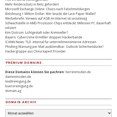
Mehr Kinderschutz in Netz gefordert
Microsoft Exchange Online: Chaos nach Falschmeldungen
Belohnung 1 Million Dollar: Wer knackt die Lace Paper Wallet?
Werbebriefe: Verweis auf AGB im Internet ist unzulässig
Schwachstelle in AMD Prozessor-Chips entdeckt: Millionen PC dauerhaft
infiziert
Kim Dotcom: Lichtgestalt oder Krimineller?
Bayern: Cybercrime-Ermittler stoppen Hackerbande
ICANN News: TLD .internal für unternehmensinterne Adressen
Phishing Warnung per Mail ausblendbar: Outlook Sicherheitslücke?
Hackergruppe aus China kapert Provider
PREMIUM DOMAINS
Diese Domains können Sie pachten:
herrenmoden.de
damenmoden.de
textilreinigung.de
bueroreinigung.de
domain.ag
DOMAIN ARCHIV
Domain
Archiv