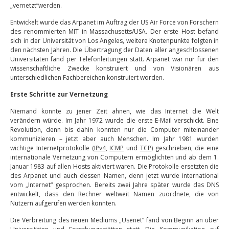
„vernetzt“werden.
Entwickelt wurde das Arpanet im Auftrag der US Air Force von Forschern
des renommierten MIT in Massachusetts/USA. Der erste Host befand
sich in der Universität von Los Angeles, weitere Knotenpunkte folgten in
den nächsten Jahren. Die Übertragung der Daten aller angeschlossenen
Universitäten fand per Telefonleitungen statt. Arpanet war nur für den
wissenschaftliche Zwecke konstruiert und von Visionären aus
unterschiedlichen Fachbereichen konstruiert worden.
Erste Schritte zur Vernetzung
Niemand konnte zu jener Zeit ahnen, wie das Internet die Welt
verändern würde. Im Jahr 1972 wurde die erste E-Mail verschickt. Eine
Revolution, denn bis dahin konnten nur die Computer miteinander
kommunizieren – jetzt aber auch Menschen. Im Jahr 1981 wurden
wichtige Internetprotokolle (
IPv4
,
ICMP
und
TCP
) geschrieben, die eine
internationale Vernetzung von Computern ermöglichten und ab dem 1.
Januar 1983 auf allen Hosts aktiviert waren. Die Protokolle ersetzten die
des Arpanet und auch dessen Namen, denn jetzt wurde international
vom „Internet“ gesprochen. Bereits zwei Jahre später wurde das DNS
entwickelt, dass den Rechner weltweit Namen zuordnete, die von
Nutzern aufgerufen werden konnten.
Die Verbreitung des neuen Mediums „Usenet“ fand von Beginn an über