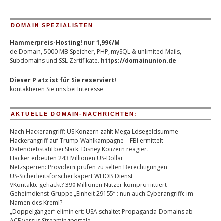
DOMAIN SPEZIALISTEN
Hammerpreis-Hosting! nur 1,99€/M
de Domain, 5000 MB Speicher, PHP, mySQL & unlimited Mails,
Subdomains und SSL Zertifikate.
https://domainunion.de
Dieser Platz ist für Sie reserviert!
kontaktieren Sie uns bei Interesse
AKTUELLE DOMAIN-NACHRICHTEN:
Nach Hackerangriff: US Konzern zahlt Mega Lösegeldsumme
Hackerangriff auf Trump-Wahlkampagne – FBI ermittelt
Datendiebstahl bei Slack: Disney Konzern reagiert
Hacker erbeuten 243 Millionen US-Dollar
Netzsperren: Providern prüfen zu selten Berechtigungen
US-Sicherheitsforscher kapert WHOIS Dienst
VKontakte gehackt? 390 Millionen Nutzer kompromittiert
Geheimdienst-Gruppe „Einheit 29155“ : nun auch Cyberangriffe im
Namen des Kreml?
„Doppelgänger“ eliminiert: USA schaltet Propaganda-Domains ab
ACE versus Streamingportale