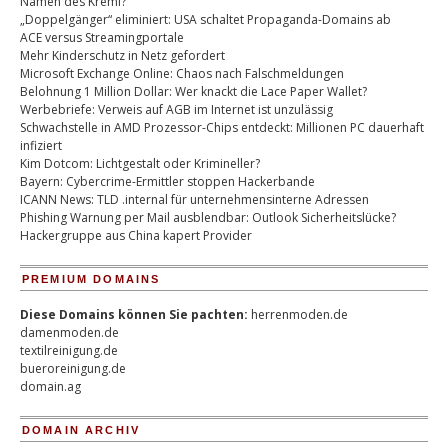
Namen des Kreml?
„Doppelgänger“ eliminiert: USA schaltet Propaganda-Domains ab
ACE versus Streamingportale
Mehr Kinderschutz in Netz gefordert
Microsoft Exchange Online: Chaos nach Falschmeldungen
Belohnung 1 Million Dollar: Wer knackt die Lace Paper Wallet?
Werbebriefe: Verweis auf AGB im Internet ist unzulässig
Schwachstelle in AMD Prozessor-Chips entdeckt: Millionen PC dauerhaft
infiziert
Kim Dotcom: Lichtgestalt oder Krimineller?
Bayern: Cybercrime-Ermittler stoppen Hackerbande
ICANN News: TLD .internal für unternehmensinterne Adressen
Phishing Warnung per Mail ausblendbar: Outlook Sicherheitslücke?
Hackergruppe aus China kapert Provider
PREMIUM DOMAINS
Diese Domains können Sie pachten:
herrenmoden.de
damenmoden.de
textilreinigung.de
bueroreinigung.de
domain.ag
DOMAIN ARCHIV