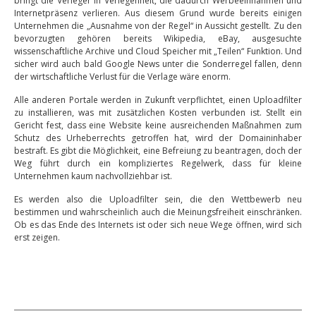
bringt die Verleger in Verlegenheit, die dadurch Werbeeinnahmen und
Internetpräsenz verlieren. Aus diesem Grund wurde bereits einigen
Unternehmen die „Ausnahme von der Regel“ in Aussicht gestellt. Zu den
bevorzugten gehören bereits Wikipedia, eBay, ausgesuchte
wissenschaftliche Archive und Cloud Speicher mit „Teilen“ Funktion. Und
sicher wird auch bald Google News unter die Sonderregel fallen, denn
der wirtschaftliche Verlust für die Verlage wäre enorm.
Alle anderen Portale werden in Zukunft verpflichtet, einen Uploadfilter
zu installieren, was mit zusätzlichen Kosten verbunden ist. Stellt ein
Gericht fest, dass eine Website keine ausreichenden Maßnahmen zum
Schutz des Urheberrechts getroffen hat, wird der Domaininhaber
bestraft. Es gibt die Möglichkeit, eine Befreiung zu beantragen, doch der
Weg führt durch ein kompliziertes Regelwerk, dass für kleine
Unternehmen kaum nachvollziehbar ist.
Es werden also die Uploadfilter sein, die den Wettbewerb neu
bestimmen und wahrscheinlich auch die Meinungsfreiheit einschränken.
Ob es das Ende des Internets ist oder sich neue Wege öffnen, wird sich
erst zeigen.