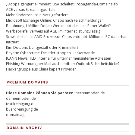
„Doppelgänger“ eliminiert: USA schaltet Propaganda-Domains ab
ACE versus Streamingportale
Mehr Kinderschutz in Netz gefordert
Microsoft Exchange Online: Chaos nach Falschmeldungen
Belohnung 1 Million Dollar: Wer knackt die Lace Paper Wallet?
Werbebriefe: Verweis auf AGB im Internet ist unzulässig
Schwachstelle in AMD Prozessor-Chips entdeckt: Millionen PC dauerhaft
infiziert
Kim Dotcom: Lichtgestalt oder Krimineller?
Bayern: Cybercrime-Ermittler stoppen Hackerbande
ICANN News: TLD .internal für unternehmensinterne Adressen
Phishing Warnung per Mail ausblendbar: Outlook Sicherheitslücke?
Hackergruppe aus China kapert Provider
PREMIUM DOMAINS
Diese Domains können Sie pachten:
herrenmoden.de
damenmoden.de
textilreinigung.de
bueroreinigung.de
domain.ag
DOMAIN ARCHIV