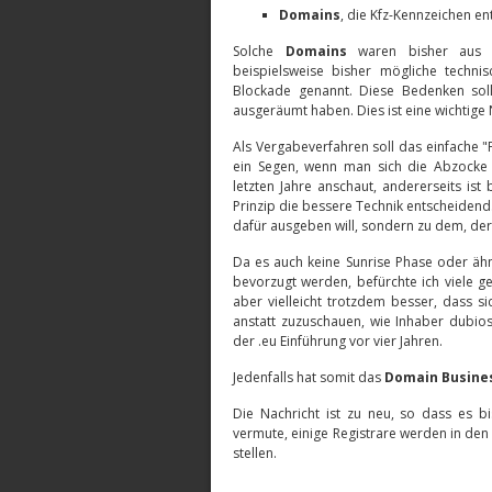
Domains
, die Kfz-Kennzeichen e
Solche
Domains
waren bisher aus u
beispielsweise bisher mögliche techn
Blockade genannt. Diese Bedenken sol
ausgeräumt haben. Dies ist eine wichtige 
Als Vergabeverfahren soll das einfache "F
ein Segen, wenn man sich die Abzocke
letzten Jahre anschaut, andererseits ist
Prinzip die bessere Technik entscheidend.
dafür ausgeben will, sondern zu dem, der 
Da es auch keine Sunrise Phase oder äh
bevorzugt werden, befürchte ich viele g
aber vielleicht trotzdem besser, dass s
anstatt zuzuschauen, wie Inhaber dubio
der .eu Einführung vor vier Jahren.
Jedenfalls hat somit das
Domain Busine
Die Nachricht ist zu neu, so dass es 
vermute, einige Registrare werden in de
stellen.