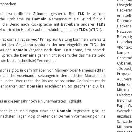
ntsprechen
Lösegel
Hackeran
nterschiedlichen Gründen gesperrt. Bei
TLD
.de wurden
ermittelt
ische Probleme im
Domain
Namensraum als Grund für die
Datendie
l die Denic nach Rücksprache mit Betreibern anderer
TLDs
Hacker e
Nachricht im Hinblick auf die zukünftigen neuen
TLDs
(nTLDs).
Netzsper
Berechti
irst come, first served" Prinzip zur Geltung kommen. Einerseits
US-Siche
 bei den Vergabeprozeduren der neu eingeführten TLDs der
VKontakt
 bei der
Domain
Vergabe nach dem "First come, first served"
kompromi
 Sprich, die
Domains
gehen nicht zu dem, der das meiste Geld
Geheimdi
die beste (schnellste) Technik hat.
Cyberang
„Doppelg
nliches gibt, in dem Inhaber von Marken- oder Namensrechten
Propaga
erichtliche Auseinandersetzungen in den nächsten Monaten. Ist
ACE vers
ich jeder über rechtliche Risiken selbst seine Gedanken macht
Mehr Kin
ser Marken sich
Domains
erschleichen. So geschehen z.B. bei
Microsof
Falschm
Belohnung
ss
in diesem Jahr noch ein unerwartetes Highlight.
Paper Wa
bisher keine Meldungen einzelner
Domain
Registrare gibt. Ich
Werbebrie
n nächsten Tagen Möglichkeiten der
Domain
Vormerkung online
unzuläss
Schwachs
Millionen