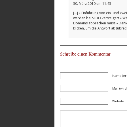
30. März 2010 um 11:43
[…] » Einführung von ein- und zwei
werden bei SEDO versteigert » Wa
Domains abbrechen muss » Denic
klicken, um die Antwort abzubre
Schreibe einen Kommentar
Name (erf
Mail (wird
Website