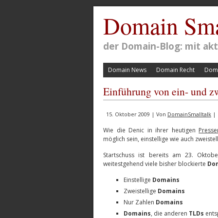
Domain Sma
der Domain-Blog: mit a
Domain News
Domain Recht
Doma
Einführung von ein- und z
15. Oktober 2009 | Von
DomainSmalltalk
| 
Wie die Denic in ihrer heutigen
Presse
möglich sein, einstellige wie auch zweistel
Startschuss ist bereits am 23. Okt
weitestgehend viele bisher blockierte
Do
Einstellige
Domains
Zweistellige
Domains
Nur Zahlen
Domains
Domains
, die anderen
TLDs
ents