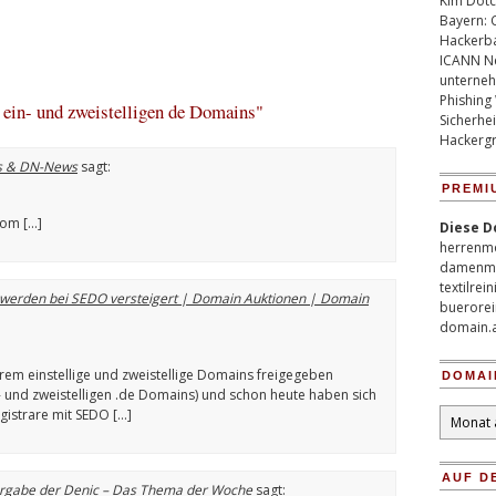
Kim Dotco
Bayern: 
Hackerb
ICANN Ne
unterneh
Phishing
ein- und zweistelligen de Domains"
Sicherhei
Hackergr
Ns & DN-News
sagt:
PREMI
com […]
Diese D
herrenm
damenm
textilrei
ns werden bei SEDO versteigert | Domain Auktionen | Domain
buerorei
domain.
erem einstellige und zweistellige Domains freigegeben
DOMAI
- und zweistelligen .de Domains) und schon heute haben sich
Domain
istrare mit SEDO […]
Archiv
AUF D
vergabe der Denic – Das Thema der Woche
sagt: