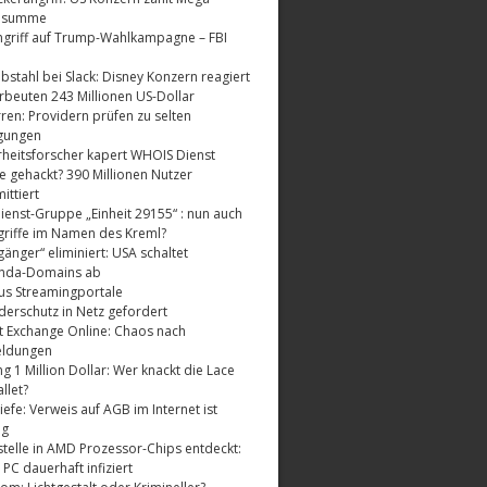
dsumme
griff auf Trump-Wahlkampagne – FBI
bstahl bei Slack: Disney Konzern reagiert
rbeuten 243 Millionen US-Dollar
ren: Providern prüfen zu selten
gungen
rheitsforscher kapert WHOIS Dienst
e gehackt? 390 Millionen Nutzer
ttiert
enst-Gruppe „Einheit 29155“ : nun auch
riffe im Namen des Kreml?
änger“ eliminiert: USA schaltet
nda-Domains ab
us Streamingportale
derschutz in Netz gefordert
t Exchange Online: Chaos nach
eldungen
 1 Million Dollar: Wer knackt die Lace
llet?
fe: Verweis auf AGB im Internet ist
ig
telle in AMD Prozessor-Chips entdeckt:
 PC dauerhaft infiziert