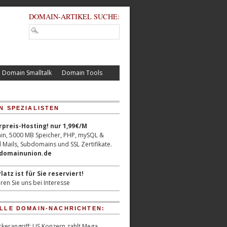
DOMAIN-ARTIKEL SUCHE:
Domain Smalltalk
Domain Tools
N SPEZIALISTEN
reis-Hosting! nur 1,99€/M
n, 5000 MB Speicher, PHP, mySQL &
 Mails, Subdomains und SSL Zertifikate.
/domainunion.de
latz ist für Sie reserviert!
ren Sie uns bei Interesse
LLE DOMAIN-NACHRICHTEN:
kerangriff: US Konzern zahlt Mega