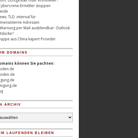
m: Lichtgestalt oder Krimineller?
Cybercrime-Ermittler stoppen
ande
ws: TLD .internal für
mensinterne Adressen
 Warnung per Mail ausblendbar: Outlook
tslücke?
uppe aus China kapert Provider
UM DOMAINS
omains können Sie pachten:
oden.de
oden.de
nigung.de
nigung.de
ag
N ARCHIV
EM LAUFENDEN BLEIBEN