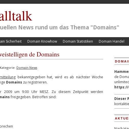
lltalk
ktuellen News rund um das Thema "Domains"
in Sicherheit
Domain Knowhow
Domain Statistiken
Domain Handel
weistelligen de Domains
DOMAI
Kategorie:
Domain News
Hammerp
de Domai
mitteilung
bekanntgegeben hat, wird es ab nächster Woche
unlimited
lige
Domains
zu registrieren.
https:/
ober 2009 um 9:00 Uhr MESZ. Zu diesem Zeitpunkt werden
mains
freigegeben. Betroffen sind:
Dieser P
kontaktie
AKTUE
prechen
Nach Hac