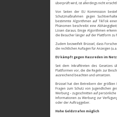
überprüft wird, ist allerdings nicht ersichtl
Von Seiten der EU Kommission besteh
Schutzmaßnahmen gegen Suchtverhalte
bestimmte Algorithmen auf TikTok einen
Phänomen beschreibt eine Abhängigkeit,
Lösen daraus. Einige Algorithmen erkenn
die Besucher länger auf der Plattform zu 
Zudem bezweifelt Brüssel, dass Forsc
die rechtlichen Auflagen für Anzeigen (u.a.
EU kämpft gegen Hassreden im Netz
Seit dem Inkrafttreten des Gesetzes ü
Plattformen vor, die die Regeln zur Bes
ausreichend beachten und umsetzen.
Brüssel hat den Betreibern der größten 
Fragen zum Schutz von Jugendlichen gesch
Werbung – zugeschnitten auf persönlich
Informationen zu Werbung zur Verfügung 
oder der Auftraggeber.
Hohe Geldstrafen möglich