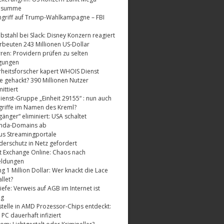
dsumme
griff auf Trump-Wahlkampagne – FBI
bstahl bei Slack: Disney Konzern reagiert
rbeuten 243 Millionen US-Dollar
ren: Providern prüfen zu selten
gungen
rheitsforscher kapert WHOIS Dienst
e gehackt? 390 Millionen Nutzer
ttiert
enst-Gruppe „Einheit 29155“ : nun auch
riffe im Namen des Kreml?
änger“ eliminiert: USA schaltet
nda-Domains ab
us Streamingportale
derschutz in Netz gefordert
t Exchange Online: Chaos nach
eldungen
 1 Million Dollar: Wer knackt die Lace
llet?
fe: Verweis auf AGB im Internet ist
ig
telle in AMD Prozessor-Chips entdeckt:
 PC dauerhaft infiziert