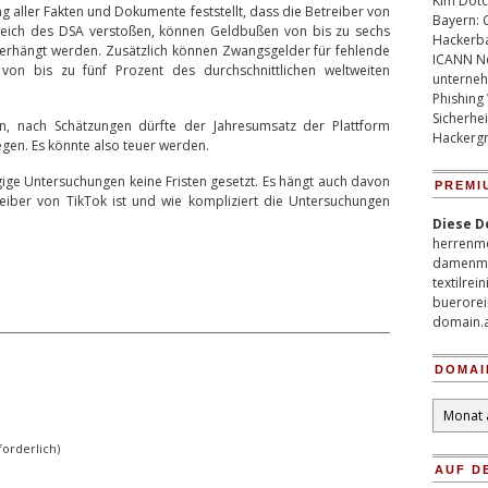
Kim Dotco
aller Fakten und Dokumente feststellt, dass die Betreiber von
Bayern: 
reich des DSA verstoßen, können Geldbußen von bis zu sechs
Hackerb
verhängt werden. Zusätzlich können Zwangsgelder für fehlende
ICANN Ne
n bis zu fünf Prozent des durchschnittlichen weltweiten
unterneh
Phishing
Sicherhei
en, nach Schätzungen dürfte der Jahresumsatz der Plattform
Hackergr
egen. Es könnte also teuer werden.
ige Untersuchungen keine Fristen gesetzt. Es hängt auch davon
PREMI
reiber von TikTok ist und wie kompliziert die Untersuchungen
Diese D
herrenm
damenm
textilrei
buerorei
domain.
DOMAI
Domain
Archiv
orderlich)
AUF D