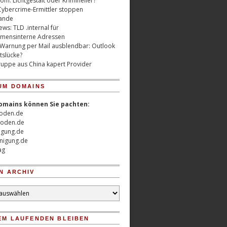
m: Lichtgestalt oder Krimineller?
Cybercrime-Ermittler stoppen
ande
ws: TLD .internal für
mensinterne Adressen
 Warnung per Mail ausblendbar: Outlook
tslücke?
uppe aus China kapert Provider
UM DOMAINS
omains können Sie pachten:
oden.de
oden.de
nigung.de
nigung.de
ag
N ARCHIV
EM LAUFENDEN BLEIBEN