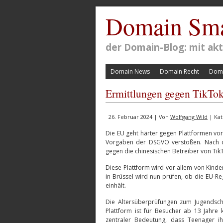
Domain Sma
der Domain-Blog: mit a
Domain News
Domain Recht
Doma
Ermittlungen gegen TikTo
26. Februar 2024 | Von
Wolfgang Wild
| Kat
Die EU geht härter gegen Plattformen vor
Vorgaben der DSGVO verstoßen. Nach d
gegen die chinesischen Betreiber von Tik
Diese Plattform wird vor allem von Kind
in Brüssel wird nun prüfen, ob die EU-
einhält.
Die Altersüberprüfungen zum Jugendsch
Plattform ist für Besucher ab 13 Jahre 
zentraler Bedeutung, dass Teenager i