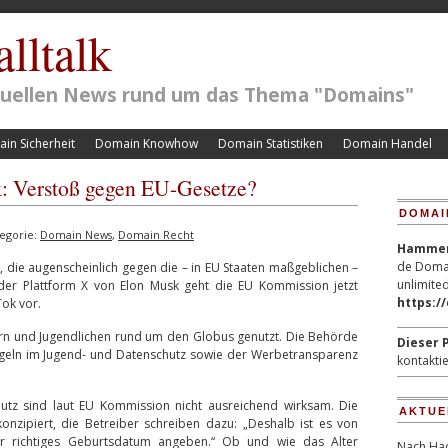
lltalk
ktuellen News rund um das Thema "Domains"
in Sicherheit
Domain Knowhow
Domain Statistiken
Domain Handel
k: Verstoß gegen EU-Gesetze?
DOMAI
egorie:
Domain News
,
Domain Recht
Hammerp
de Domai
, die augenscheinlich gegen die – in EU Staaten maßgeblichen –
unlimited
er Plattform X von Elon Musk geht die EU Kommission jetzt
https:/
Tok vor.
ern und Jugendlichen rund um den Globus genutzt. Die Behörde
Dieser P
Regeln im Jugend- und Datenschutz sowie der Werbetransparenz
kontaktie
utz sind laut EU Kommission nicht ausreichend wirksam. Die
AKTUE
konzipiert, die Betreiber schreiben dazu: „Deshalb ist es von
hr richtiges Geburtsdatum angeben.“ Ob und wie das Alter
Nach Hac