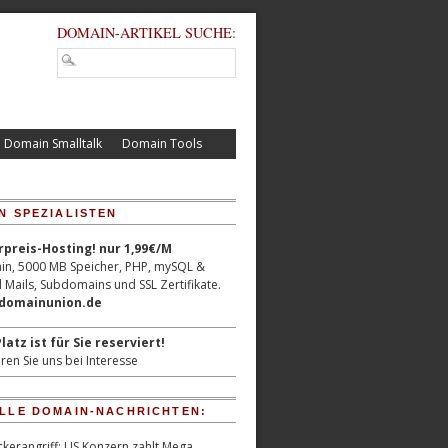
DOMAIN-ARTIKEL SUCHE:
Domain Smalltalk
Domain Tools
N SPEZIALISTEN
reis-Hosting! nur 1,99€/M
n, 5000 MB Speicher, PHP, mySQL &
 Mails, Subdomains und SSL Zertifikate.
/domainunion.de
latz ist für Sie reserviert!
ren Sie uns bei Interesse
LLE DOMAIN-NACHRICHTEN:
kerangriff: US Konzern zahlt Mega