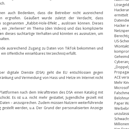
ich.
Lösegel
Hackeran
en auch Bedenken, dass die Betreiber nicht ausreichend
ermittelt
n ergreifen. Geäußert wurde zuletzt der Verdacht, dass
Datendie
 sogenannten „Rabbit-Hole-Effekt „ auslösen können. Dieses
Hacker e
 ein „Verlieren“ im Thema (den Videos) und das komplizierte
Netzsper
en dieses suchtartige Verhalten und könnten es ausnutzen, um
Berechti
halten.
US-Siche
VKontakt
hende ausreichend Zugang zu Daten von TikTok bekommen und
kompromi
 ein öffentliche einsehbares Verzeichnis) erfüllt.
Geheimdi
Cyberang
„Doppelg
Propaga
ber digitale Dienste (DSA) geht die EU entschlossen gegen
ACE vers
chränkung und Vermeidung von Hass und Hetze im Internet nicht
Mehr Kin
Microsof
Plattformen nach dem Inkrafttreten des DSA einen Katalog mit
Falschm
ickt. Es ist u.a. nicht mehr gestattet, Jugendliche gezielt mit
Belohnung
e Daten – anzusprechen. Zudem müssen Nutzern weiterführende
Paper Wa
gestellt werden, u.a. Der Grund der personalisierten Anzeige
Werbebrie
unzuläss
Schwachs
Millionen