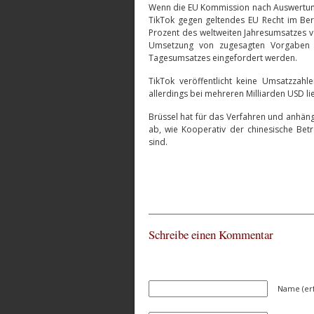
Wenn die EU Kommission nach Auswertung 
TikTok gegen geltendes EU Recht im Be
Prozent des weltweiten Jahresumsatzes 
Umsetzung von zugesagten Vorgaben vo
Tagesumsatzes eingefordert werden.
TikTok veröffentlicht keine Umsatzzahl
allerdings bei mehreren Milliarden USD li
Brüssel hat für das Verfahren und anhäng
ab, wie Kooperativ der chinesische Bet
sind.
Schreibe einen Kommentar
Name (erf