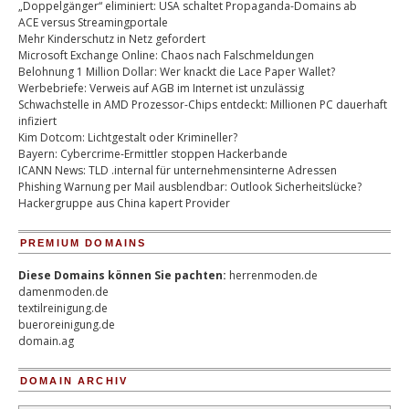
„Doppelgänger“ eliminiert: USA schaltet Propaganda-Domains ab
ACE versus Streamingportale
Mehr Kinderschutz in Netz gefordert
Microsoft Exchange Online: Chaos nach Falschmeldungen
Belohnung 1 Million Dollar: Wer knackt die Lace Paper Wallet?
Werbebriefe: Verweis auf AGB im Internet ist unzulässig
Schwachstelle in AMD Prozessor-Chips entdeckt: Millionen PC dauerhaft
infiziert
Kim Dotcom: Lichtgestalt oder Krimineller?
Bayern: Cybercrime-Ermittler stoppen Hackerbande
ICANN News: TLD .internal für unternehmensinterne Adressen
Phishing Warnung per Mail ausblendbar: Outlook Sicherheitslücke?
Hackergruppe aus China kapert Provider
PREMIUM DOMAINS
Diese Domains können Sie pachten:
herrenmoden.de
damenmoden.de
textilreinigung.de
bueroreinigung.de
domain.ag
DOMAIN ARCHIV