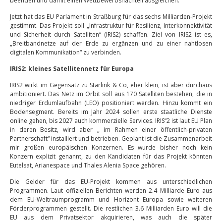
beenden und damit einen Wettbewerbsnachteil ausgleichen.
Jetzt hat das EU Parlament in Straßburg für das sechs Milliarden-Projekt
gestimmt. Das Projekt soll „Infrastruktur für Resilienz, Interkonnektivität
und Sicherheit durch Satelliten“ (IRIS2) schaffen. Ziel von IRIS2 ist es,
„Breitbandnetze auf der Erde zu ergänzen und zu einer nahtlosen
digitalen Kommunikation“ zu verbinden.
IRIS2: kleines Satellitennetz für Europa
IRIS2 wirkt im Gegensatz zu Starlink & Co, eher klein, ist aber durchaus
ambitioniert. Das Netz im Orbit soll aus 170 Satelliten bestehen, die in
niedriger Erdumlaufbahn (LEO) positioniert werden. Hinzu kommt ein
Bodensegment. Bereits im Jahr 2024 sollen erste staatliche Dienste
online gehen, bis 2027 auch kommerzielle Services. IRIS“2 ist laut EU Plan
in deren Besitz, wird aber „ im Rahmen einer öffentlich-privaten
Partnerschaft“ installiert und betrieben. Geplant ist die Zusammenarbeit
mir großen europäischen Konzernen. Es wurde bisher noch kein
Konzern explizit genannt, zu den Kandidaten für das Projekt könnten
Eutelsat, Arianespace und Thales Alenia Space gehören.
Die Gelder für das EU-Projekt kommen aus unterschiedlichen
Programmen. Laut offiziellen Berichten werden 2.4 Milliarde Euro aus
dem EU-Weltraumprogramm und Horizont Europa sowie weiteren
Förderprogrammen gestellt. Die restlichen 3.6 Milliarden Euro will die
EU aus dem Privatsektor akquirieren, was auch die später