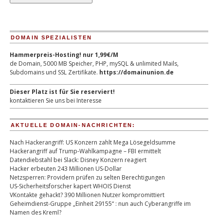
DOMAIN SPEZIALISTEN
Hammerpreis-Hosting! nur 1,99€/M
de Domain, 5000 MB Speicher, PHP, mySQL & unlimited Mails,
Subdomains und SSL Zertifikate.
https://domainunion.de
Dieser Platz ist für Sie reserviert!
kontaktieren Sie uns bei Interesse
AKTUELLE DOMAIN-NACHRICHTEN:
Nach Hackerangriff: US Konzern zahlt Mega Lösegeldsumme
Hackerangriff auf Trump-Wahlkampagne – FBI ermittelt
Datendiebstahl bei Slack: Disney Konzern reagiert
Hacker erbeuten 243 Millionen US-Dollar
Netzsperren: Providern prüfen zu selten Berechtigungen
US-Sicherheitsforscher kapert WHOIS Dienst
VKontakte gehackt? 390 Millionen Nutzer kompromittiert
Geheimdienst-Gruppe „Einheit 29155“ : nun auch Cyberangriffe im
Namen des Kreml?