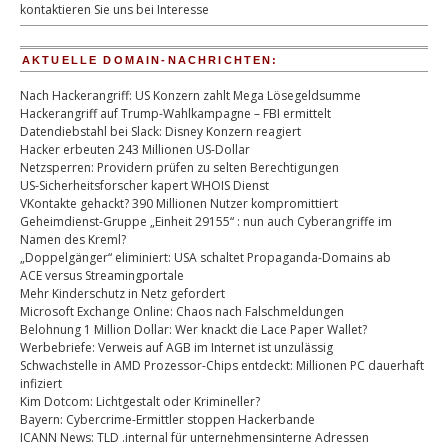
kontaktieren Sie uns bei Interesse
AKTUELLE DOMAIN-NACHRICHTEN:
Nach Hackerangriff: US Konzern zahlt Mega Lösegeldsumme
Hackerangriff auf Trump-Wahlkampagne – FBI ermittelt
Datendiebstahl bei Slack: Disney Konzern reagiert
Hacker erbeuten 243 Millionen US-Dollar
Netzsperren: Providern prüfen zu selten Berechtigungen
US-Sicherheitsforscher kapert WHOIS Dienst
VKontakte gehackt? 390 Millionen Nutzer kompromittiert
Geheimdienst-Gruppe „Einheit 29155“ : nun auch Cyberangriffe im
Namen des Kreml?
„Doppelgänger“ eliminiert: USA schaltet Propaganda-Domains ab
ACE versus Streamingportale
Mehr Kinderschutz in Netz gefordert
Microsoft Exchange Online: Chaos nach Falschmeldungen
Belohnung 1 Million Dollar: Wer knackt die Lace Paper Wallet?
Werbebriefe: Verweis auf AGB im Internet ist unzulässig
Schwachstelle in AMD Prozessor-Chips entdeckt: Millionen PC dauerhaft
infiziert
Kim Dotcom: Lichtgestalt oder Krimineller?
Bayern: Cybercrime-Ermittler stoppen Hackerbande
ICANN News: TLD .internal für unternehmensinterne Adressen