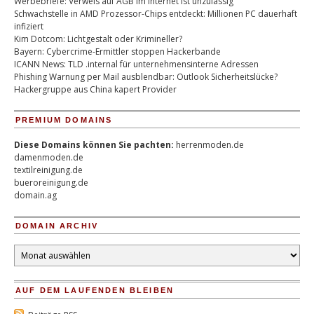
Werbebriefe: Verweis auf AGB im Internet ist unzulässig
Schwachstelle in AMD Prozessor-Chips entdeckt: Millionen PC dauerhaft
infiziert
Kim Dotcom: Lichtgestalt oder Krimineller?
Bayern: Cybercrime-Ermittler stoppen Hackerbande
ICANN News: TLD .internal für unternehmensinterne Adressen
Phishing Warnung per Mail ausblendbar: Outlook Sicherheitslücke?
Hackergruppe aus China kapert Provider
PREMIUM DOMAINS
Diese Domains können Sie pachten:
herrenmoden.de
damenmoden.de
textilreinigung.de
bueroreinigung.de
domain.ag
DOMAIN ARCHIV
Domain
Archiv
AUF DEM LAUFENDEN BLEIBEN