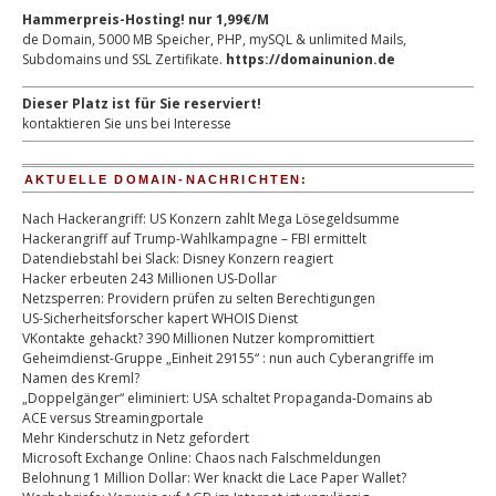
Hammerpreis-Hosting! nur 1,99€/M
de Domain, 5000 MB Speicher, PHP, mySQL & unlimited Mails,
Subdomains und SSL Zertifikate.
https://domainunion.de
Dieser Platz ist für Sie reserviert!
kontaktieren Sie uns bei Interesse
AKTUELLE DOMAIN-NACHRICHTEN:
Nach Hackerangriff: US Konzern zahlt Mega Lösegeldsumme
Hackerangriff auf Trump-Wahlkampagne – FBI ermittelt
Datendiebstahl bei Slack: Disney Konzern reagiert
Hacker erbeuten 243 Millionen US-Dollar
Netzsperren: Providern prüfen zu selten Berechtigungen
US-Sicherheitsforscher kapert WHOIS Dienst
VKontakte gehackt? 390 Millionen Nutzer kompromittiert
Geheimdienst-Gruppe „Einheit 29155“ : nun auch Cyberangriffe im
Namen des Kreml?
„Doppelgänger“ eliminiert: USA schaltet Propaganda-Domains ab
ACE versus Streamingportale
Mehr Kinderschutz in Netz gefordert
Microsoft Exchange Online: Chaos nach Falschmeldungen
Belohnung 1 Million Dollar: Wer knackt die Lace Paper Wallet?