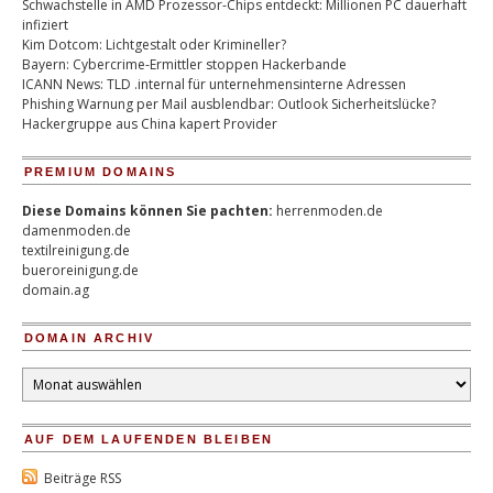
Schwachstelle in AMD Prozessor-Chips entdeckt: Millionen PC dauerhaft
infiziert
Kim Dotcom: Lichtgestalt oder Krimineller?
Bayern: Cybercrime-Ermittler stoppen Hackerbande
ICANN News: TLD .internal für unternehmensinterne Adressen
Phishing Warnung per Mail ausblendbar: Outlook Sicherheitslücke?
Hackergruppe aus China kapert Provider
PREMIUM DOMAINS
Diese Domains können Sie pachten:
herrenmoden.de
damenmoden.de
textilreinigung.de
bueroreinigung.de
domain.ag
DOMAIN ARCHIV
Domain
Archiv
AUF DEM LAUFENDEN BLEIBEN
Beiträge RSS