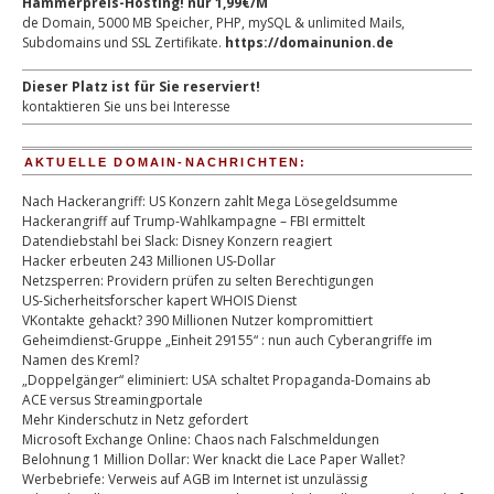
Hammerpreis-Hosting! nur 1,99€/M
de Domain, 5000 MB Speicher, PHP, mySQL & unlimited Mails,
Subdomains und SSL Zertifikate.
https://domainunion.de
Dieser Platz ist für Sie reserviert!
kontaktieren Sie uns bei Interesse
AKTUELLE DOMAIN-NACHRICHTEN:
Nach Hackerangriff: US Konzern zahlt Mega Lösegeldsumme
Hackerangriff auf Trump-Wahlkampagne – FBI ermittelt
Datendiebstahl bei Slack: Disney Konzern reagiert
Hacker erbeuten 243 Millionen US-Dollar
Netzsperren: Providern prüfen zu selten Berechtigungen
US-Sicherheitsforscher kapert WHOIS Dienst
VKontakte gehackt? 390 Millionen Nutzer kompromittiert
Geheimdienst-Gruppe „Einheit 29155“ : nun auch Cyberangriffe im
Namen des Kreml?
„Doppelgänger“ eliminiert: USA schaltet Propaganda-Domains ab
ACE versus Streamingportale
Mehr Kinderschutz in Netz gefordert
Microsoft Exchange Online: Chaos nach Falschmeldungen
Belohnung 1 Million Dollar: Wer knackt die Lace Paper Wallet?
Werbebriefe: Verweis auf AGB im Internet ist unzulässig