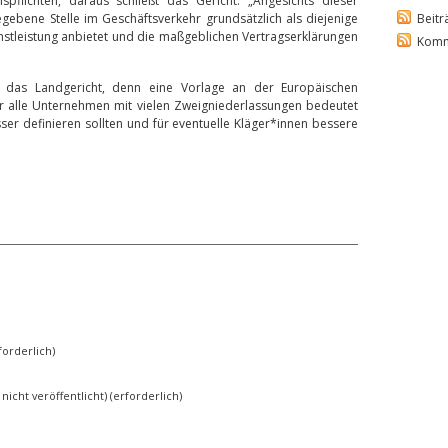
pflichten, daraus schließt das Gericht: „Angesichts dieser
ebene Stelle im Geschäftsverkehr grundsätzlich als diejenige
Beitr
nstleistung anbietet und die maßgeblichen Vertragserklärungen
Komm
an das Landgericht, denn eine Vorlage an der Europäischen
ür alle Unternehmen mit vielen Zweigniederlassungen bedeutet
sser definieren sollten und für eventuelle Kläger*innen bessere
orderlich)
 nicht veröffentlicht) (erforderlich)