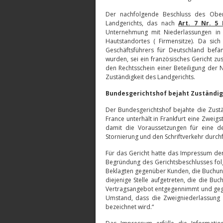
Der nachfolgende Beschluss des Oberl
Landgerichts, das nach
Art. 7 Nr. 5
Unternehmung mit Niederlassungen in
Hautstandortes ( Firmensitze). Da sich
Geschäftsführers für Deutschland befä
wurden, sei ein französisches Gericht z
den Rechtsschein einer Beteiligung der N
Zuständigkeit des Landgerichts.
Bundesgerichtshof bejaht Zuständig
Der Bundesgerichtshof bejahte die Zustän
France unterhält in Frankfurt eine Zweigst
damit die Voraussetzungen für eine deu
Stornierung und den Schriftverkehr durchf
Für das Gericht hatte das Impressum der
Begründung des Gerichtsbeschlusses folg
Beklagten gegenüber Kunden, die Buchun
diejenige Stelle aufgetreten, die die B
Vertragsangebot entgegennimmt und gege
Umstand, dass die Zweigniederlassung i
bezeichnet wird.“