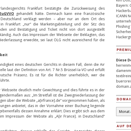
Kim Dotco
Bayern: 
andesgerichts Frankfurt bestätigte die Zurückweisung des
Hackerb
 EuGVVO
gehandelt hätte. Demnach kann eine französische
ICANN Ne
 Deutschland verklagt werden – aber nur an dem Ort des
unterneh
 in Frankfurt „nur“ die Marketingabteilung und der Sitz des
Phishing
nden und Bestätigung und Ticket nicht von dort ausgestellt
Sicherhei
uständig. Auch das Impressum der Webseite der Beklagten, das
Hackergr
iederlassung erweckte, sei laut OLG nicht ausreichend für die
PREMI
keit
Diese D
digkeit eines deutschen Gerichts in diesem Fall, denn die Air
herrenm
elle laut der Definition von Art. 7 Nr.5 Brüssel-Ia-VO und erfüllt
damenm
tsche Präsenz. Es ist für die Richter unerheblich, wer die
textilrei
ührte.
buerorei
domain.
 Webseite deutlich mehr Gewichtung und dies führte es in der
endermaßen aus: „Im Streitfall ist die Zweigniederlassung der
DOMAI
gen über die Website „a[irfrance].de“ vorgenommen haben, als
uchungen anbietet, das in der Vornahme einer Buchung liegende
Domain
benenfalls dessen Annahme erklärt. Dies ergibt sich aus dem
Archiv
m Impressum der Website als „A[ir France]. in Deutschland“
AUF D