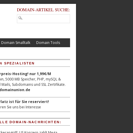
DOMAIN-ARTIKEL SUCHE:
Domain Smalltalk
Domain Tools
N SPEZIALISTEN
reis-Hosting! nur 1,99€/M
n, 5000 MB Speicher, PHP, mySQL &
 Mails, Subdomains und SSL Zertifikate.
/domainunion.de
latz ist für Sie reserviert!
ren Sie uns bei Interesse
LLE DOMAIN-NACHRICHTEN:
kerangriff: US Konzern zahlt Mega