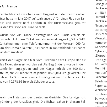
Lösegel
 Air France
Hackeran
ermittelt
er Rechtsstreit zwischen einem Fluggast und der französischen
Datendie
äger hatte im Jahr 2017 auf „airfrance.de“ für einen Flug von San
Hacker e
lass und weiter nach London in der Businessclass gebucht
Netzsper
r den Preis von 600 Euro bezahlt.
Berechti
US-Siche
urde von Air France bestätigt und der Kunde erhielt ein
VKontakt
rungscode. Auf dem Ticket war als Ausstellungsort „DIR – WEB
kompromi
 Kontaktnummer eine Telefonnummer mit der Vorwahl 069 für
Geheimdi
m der Domain lautete: „Air France in Deutschland: Air France
Cyberang
rankfurt am Main“.
„Doppelg
Propaga
erhielt der Kläger eine Mail vom Customer Care Europe der Air
ACE vers
das Ticket storniert worden sei. Als Begründung wurde in dem
Mehr Kin
ystemfehler“ angegeben und der Kläger erhielt die 600 Euro
Microsof
ätte im Jahr 2018 bereits im Januar 10.578,86 Euro gekostet. Der
Falschm
dass die Stornierung unrechtmäßig sei und forderte von Air
Belohnung
he von 10.578,86 Euro als Schadenersatz.
Paper Wa
Werbebrie
unzuläss
rch die Instanzen der deutschen Gerichte. Das Landgericht
Schwachs
gründung der Unzulässigkeit. Die Richter sahen in diesem Fall
Millionen