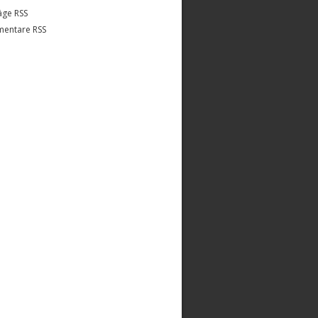
äge RSS
entare RSS