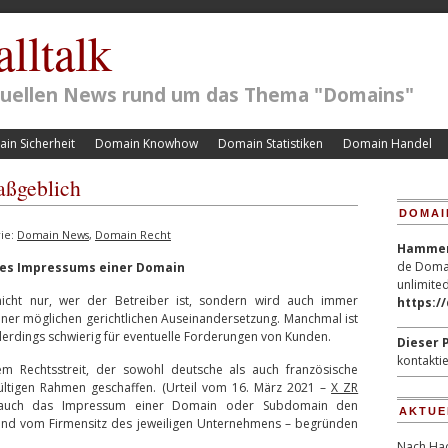
lltalk
ktuellen News rund um das Thema "Domains"
in Sicherheit
Domain Knowhow
Domain Statistiken
Domain Handel
aßgeblich
DOMAI
ie:
Domain News
,
Domain Recht
Hammerp
de Domai
des Impressums einer Domain
unlimited
icht nur, wer der Betreiber ist, sondern wird auch immer
https:/
iner möglichen gerichtlichen Auseinandersetzung. Manchmal ist
lerdings schwierig für eventuelle Forderungen von Kunden.
Dieser P
kontaktie
em Rechtsstreit, der sowohl deutsche als auch französische
gültigen Rahmen geschaffen. (Urteil vom 16. März 2021 –
X ZR
ass auch das Impressum einer Domain oder Subdomain den
AKTUE
end vom Firmensitz des jeweiligen Unternehmens – begründen
Nach Hac