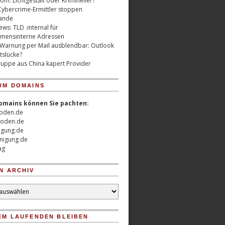
m: Lichtgestalt oder Krimineller?
Cybercrime-Ermittler stoppen
ande
ws: TLD .internal für
mensinterne Adressen
 Warnung per Mail ausblendbar: Outlook
tslücke?
uppe aus China kapert Provider
UM DOMAINS
omains können Sie pachten:
oden.de
oden.de
nigung.de
nigung.de
ag
N ARCHIV
EM LAUFENDEN BLEIBEN