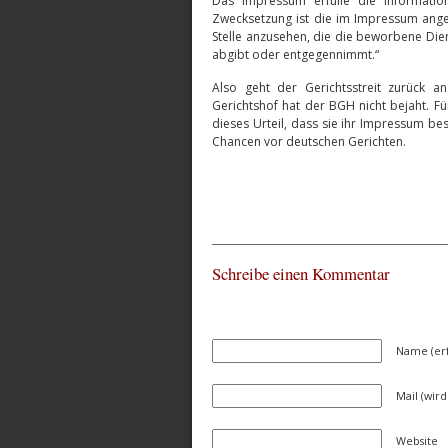
Das Impressum erfülle die Informations
Zwecksetzung ist die im Impressum angeg
Stelle anzusehen, die die beworbene Die
abgibt oder entgegennimmt.“
Also geht der Gerichtsstreit zurück 
Gerichtshof hat der BGH nicht bejaht. F
dieses Urteil, dass sie ihr Impressum be
Chancen vor deutschen Gerichten.
Schreibe einen Kommentar
Name (erf
Mail (wird
Website