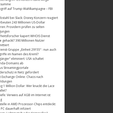
dsumme
griff auf Trump-Wahlkampagne – FBI
bstahl bei Slack: Disney Konzern reagiert
rbeuten 243 Millionen US-Dollar
ren: Providern prüfen zu selten
gungen
rheitsforscher kapert WHOIS Dienst
e gehackt? 390 Millionen Nutzer
ttiert
enst-Gruppe „Einheit 29155“ : nun auch
riffe im Namen des Kreml?
änger“ eliminiert: USA schaltet
nda-Domains ab
us Streamingportale
derschutz in Netz gefordert
t Exchange Online: Chaos nach
eldungen
 1 Million Dollar: Wer knackt die Lace
llet?
fe: Verweis auf AGB im Internet ist
ig
telle in AMD Prozessor-Chips entdeckt:
 PC dauerhaft infiziert