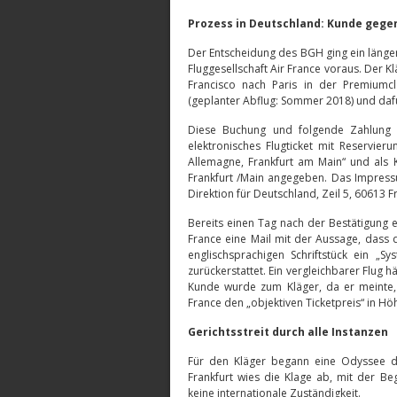
Prozess in Deutschland: Kunde gegen
Der Entscheidung des BGH ging ein länger
Fluggesellschaft Air France voraus. Der Kl
Francisco nach Paris in der Premiumc
(geplanter Abflug: Sommer 2018) und dafü
Diese Buchung und folgende Zahlung w
elektronisches Flugticket mit Reservie
Allemagne, Frankfurt am Main“ und als
Frankfurt /Main angegeben. Das Impressu
Direktion für Deutschland, Zeil 5, 60613 F
Bereits einen Tag nach der Bestätigung 
France eine Mail mit der Aussage, dass 
englischsprachigen Schriftstück ein „S
zurückerstattet. Ein vergleichbarer Flug h
Kunde wurde zum Kläger, da er meinte, 
France den „objektiven Ticketpreis“ in Hö
Gerichtsstreit durch alle Instanzen
Für den Kläger begann eine Odyssee du
Frankfurt wies die Klage ab, mit der Be
keine internationale Zuständigkeit.