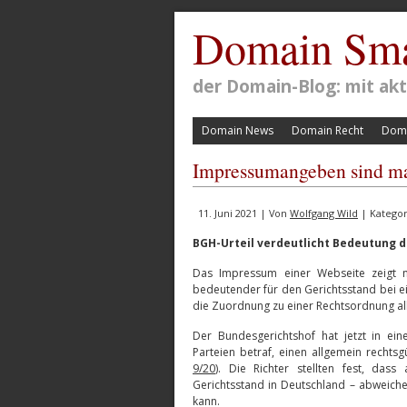
Domain Sma
der Domain-Blog: mit a
Domain News
Domain Recht
Doma
Impressumangeben sind m
11. Juni 2021 | Von
Wolfgang Wild
| Kategor
BGH-Urteil verdeutlicht Bedeutung 
Das Impressum einer Webseite zeigt n
bedeutender für den Gerichtsstand bei e
die Zuordnung zu einer Rechtsordnung al
Der Bundesgerichtshof hat jetzt in ein
Parteien betraf, einen allgemein rechts
9/20
). Die Richter stellten fest, d
Gerichtsstand in Deutschland – abweich
kann.