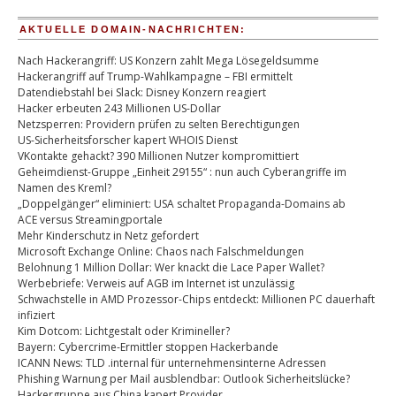
AKTUELLE DOMAIN-NACHRICHTEN:
Nach Hackerangriff: US Konzern zahlt Mega Lösegeldsumme
Hackerangriff auf Trump-Wahlkampagne – FBI ermittelt
Datendiebstahl bei Slack: Disney Konzern reagiert
Hacker erbeuten 243 Millionen US-Dollar
Netzsperren: Providern prüfen zu selten Berechtigungen
US-Sicherheitsforscher kapert WHOIS Dienst
VKontakte gehackt? 390 Millionen Nutzer kompromittiert
Geheimdienst-Gruppe „Einheit 29155“ : nun auch Cyberangriffe im
Namen des Kreml?
„Doppelgänger“ eliminiert: USA schaltet Propaganda-Domains ab
ACE versus Streamingportale
Mehr Kinderschutz in Netz gefordert
Microsoft Exchange Online: Chaos nach Falschmeldungen
Belohnung 1 Million Dollar: Wer knackt die Lace Paper Wallet?
Werbebriefe: Verweis auf AGB im Internet ist unzulässig
Schwachstelle in AMD Prozessor-Chips entdeckt: Millionen PC dauerhaft
infiziert
Kim Dotcom: Lichtgestalt oder Krimineller?
Bayern: Cybercrime-Ermittler stoppen Hackerbande
ICANN News: TLD .internal für unternehmensinterne Adressen
Phishing Warnung per Mail ausblendbar: Outlook Sicherheitslücke?
Hackergruppe aus China kapert Provider