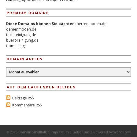
PREMIUM DOMAINS
Diese Domains können Sie pachten:
herrenmoden.de
damenmoden.de
textilreinigung.de
bueroreinigung.de
domain.ag
DOMAIN ARCHIV
Domain
Archiv
AUF DEM LAUFENDEN BLEIBEN
Beiträge RSS
Kommentare RSS
© 2026 Domain Smalltalk |
Impressum
|
ueber uns
| Powered by
WordPress