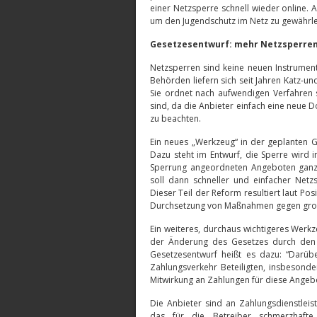
einer Netzsperre schnell wieder online. 
um den Jugendschutz im Netz zu gewährle
Gesetzesentwurf: mehr Netzsperren 
Netzsperren sind keine neuen Instrumen
Behörden liefern sich seit Jahren Katz-
Sie ordnet nach aufwendigen Verfahren s
sind, da die Anbieter einfach eine neue
zu beachten.
Ein neues „Werkzeug“ in der geplanten G
Dazu steht im Entwurf, die Sperre wird 
Sperrung angeordneten Angeboten ganz o
soll dann schneller und einfacher Netz
Dieser Teil der Reform resultiert laut P
Durchsetzung von Maßnahmen gegen groß
Ein weiteres, durchaus wichtigeres Wer
der Änderung des Gesetzes durch den Zu
Gesetzesentwurf heißt es dazu: “Darü
Zahlungsverkehr Beteiligten, insbesonde
Mitwirkung an Zahlungen für diese Angeb
Die Anbieter sind an Zahlungsdienstleis
das für die Betreiber schmerzhaf