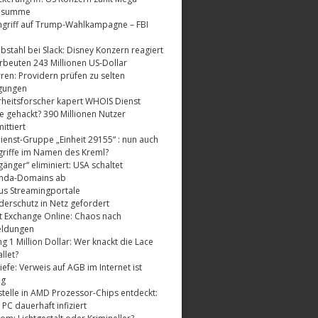
dsumme
griff auf Trump-Wahlkampagne – FBI
bstahl bei Slack: Disney Konzern reagiert
rbeuten 243 Millionen US-Dollar
ren: Providern prüfen zu selten
gungen
rheitsforscher kapert WHOIS Dienst
e gehackt? 390 Millionen Nutzer
ttiert
enst-Gruppe „Einheit 29155“ : nun auch
riffe im Namen des Kreml?
änger“ eliminiert: USA schaltet
nda-Domains ab
us Streamingportale
derschutz in Netz gefordert
t Exchange Online: Chaos nach
eldungen
 1 Million Dollar: Wer knackt die Lace
llet?
fe: Verweis auf AGB im Internet ist
ig
telle in AMD Prozessor-Chips entdeckt:
 PC dauerhaft infiziert