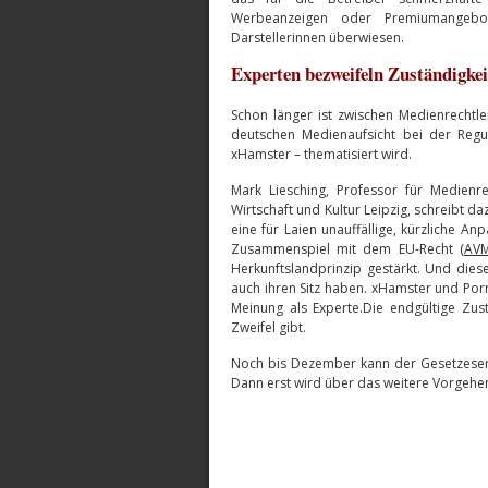
Werbeanzeigen oder Premiumangebot
Darstellerinnen überwiesen.
Experten bezweifeln Zuständigkei
Schon länger ist zwischen Medienrechtl
deutschen Medienaufsicht bei der Reg
xHamster – thematisiert wird.
Mark Liesching, Professor für Medienr
Wirtschaft und Kultur Leipzig, schreibt d
eine für Laien unauffällige, kürzliche A
Zusammenspiel mit dem EU-Recht (
AVM
Herkunftslandprinzip gestärkt. Und diese
auch ihren Sitz haben. xHamster und Porn
Meinung als Experte.Die endgültige Zust
Zweifel gibt.
Noch bis Dezember kann der Gesetzesent
Dann erst wird über das weitere Vorgehe