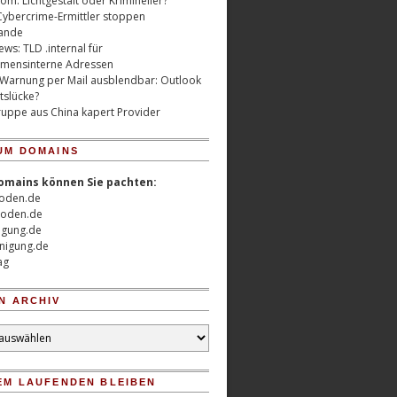
m: Lichtgestalt oder Krimineller?
Cybercrime-Ermittler stoppen
ande
ws: TLD .internal für
mensinterne Adressen
 Warnung per Mail ausblendbar: Outlook
tslücke?
uppe aus China kapert Provider
UM DOMAINS
omains können Sie pachten:
oden.de
oden.de
nigung.de
nigung.de
ag
N ARCHIV
EM LAUFENDEN BLEIBEN