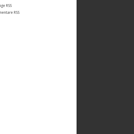
äge RSS
entare RSS