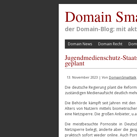
Domain Sma
der Domain-Blog: mit a
Domain News
Domain Recht
Doma
Jugendmedienschutz-Staats
geplant
13. November 2023 | Von
DomainSmalltalk
Die deutsche Regierung plant die Reform
zuständigen Medienaufsicht deutlich me
Die Behörde kämpft seit Jahren mit den
Alters von Nutzern mittels biometrisch
eine Netzsperre. Die großen Anbieter, u.a
Die meistbesuchte Pornosite in Deuts
Netzsperre belegt, änderte aber die ge
praktisch sofort wieder online. Auch Po