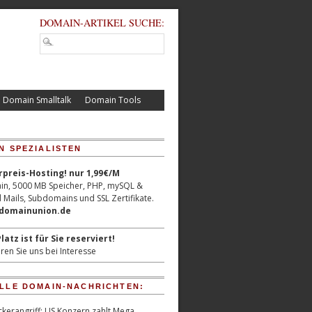
DOMAIN-ARTIKEL SUCHE:
Domain Smalltalk
Domain Tools
N SPEZIALISTEN
reis-Hosting! nur 1,99€/M
n, 5000 MB Speicher, PHP, mySQL &
 Mails, Subdomains und SSL Zertifikate.
/domainunion.de
latz ist für Sie reserviert!
ren Sie uns bei Interesse
LLE DOMAIN-NACHRICHTEN:
kerangriff: US Konzern zahlt Mega