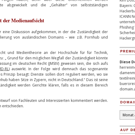
Kim Dotco
e abgewickelt und die „Gehälter“ von selbstständigen
Bayern: 
Hackerb
ICANN Ne
t der Medienaufsicht
unterneh
Phishing
er eine Diskussion aufgekommen, in der die Zuständigkeit der
Sicherhei
ulierung von ausländischen Domains – wie z.B. Pornhub und
Hackergr
PREMI
echt und Medientheorie an der Hochschule für für Technik,
azu: „ Grund für den möglichen Wegfall der Zuständigkeit könnte
Diese D
npassung im deutschen Recht (JMStV) gewesen sein, die sich aufs
herrenm
D-RL
) auswirkt. In der Folge wird demnach das sogenannte
damenm
s Prinzip besagt: Dienste sollen dort reguliert werden, wo sie
textilrei
hub haben Sitze in Zypern, nicht in Deutschland.“ Das ist seine
buerorei
ändigkeit werden Gerichte klären, falls es in diesem Bereich
domain.
wurf von Fachleuten und Interessierten kommentiert werden.
DOMAI
n entschieden.
Domain
Archiv
AUF D