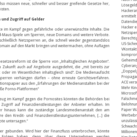
Also müssen neue, schneller und besser greifende Gesetze her,
Lösegel
isten.
Hackeran
ermittelt
und Zugriff auf Gelder
Datendie
Hacker e
te im Kampf gegen gefährliche oder unerwünschte Inhalte. Die
Netzsper
und-Maus-Spiele um Sperren, neue Domains und weitere Verbote.
Berechti
chließlich Netzsperren an, die schnell wieder gegenstandslos
US-Siche
 Domain auf den Markt bringen und weitermachen, ohne Auflagen
VKontakt
kompromi
Geheimdi
esetzesreform ist die Sperre von „Inhaltsgleichen Angeboten“.
Cyberang
in Zukunft auch auf Angebote ausgedehnt, die
„mit bereits zur
„Doppelg
der im Wesentlichen inhaltsgleich sind“. Die Medienaufsicht
Propaga
sperren verhängen dürfen – ohne erneute Gerichtsverfahren.
ACE vers
ositionspapier aus den „Erfahrungen der Medienanstalten bei der
Mehr Kin
e Porno-Plattformen“
Microsof
Falschm
kzeug im Kampf gegen die Pornosites könnten die Behörden bei
Belohnung
griff auf Finanzdienstleistungen der Anbieter erhalten. Im
Paper Wa
ber hinaus kann die zuständige Landesmedienanstalt den am
Werbebrie
re den Kredit- und Finanzdienstleistungsunternehmen, […] die
unzuläss
ote untersagen.“
Schwachs
ter gebunden. Wird hier der Finanzfluss unterbrochen, könnte
Millionen
te Folgen haben, denn über diese Unternehmen werden