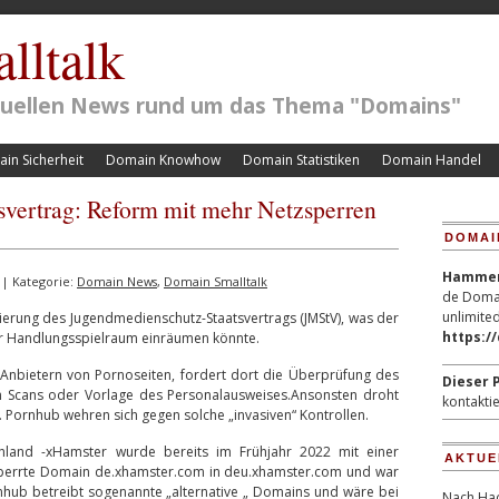
lltalk
ktuellen News rund um das Thema "Domains"
in Sicherheit
Domain Knowhow
Domain Statistiken
Domain Handel
vertrag: Reform mit mehr Netzsperren
DOMAI
Hammerp
| Kategorie:
Domain News
,
Domain Smalltalk
de Domai
unlimited
ierung des Jugendmedienschutz-Staatsvertrags (JMStV), was der
https:/
hr Handlungsspielraum einräumen könnte.
 Anbietern von Pornoseiten, fordert dort die Überprüfung des
Dieser P
en Scans oder Vorlage des Personalausweises.Ansonsten droht
kontaktie
. Pornhub wehren sich gegen solche „invasiven“ Kontrollen.
chland -xHamster wurde bereits im Frühjahr 2022 mit einer
AKTUE
sperrte Domain de.xhamster.com in deu.xhamster.com und war
rnhub betreibt sogenannte „alternative „ Domains und wäre bei
Nach Hac