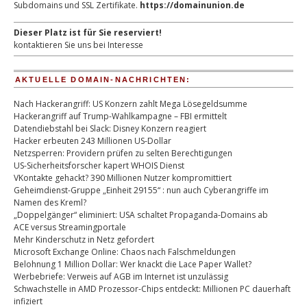
Subdomains und SSL Zertifikate.
https://domainunion.de
Dieser Platz ist für Sie reserviert!
kontaktieren Sie uns bei Interesse
AKTUELLE DOMAIN-NACHRICHTEN:
Nach Hackerangriff: US Konzern zahlt Mega Lösegeldsumme
Hackerangriff auf Trump-Wahlkampagne – FBI ermittelt
Datendiebstahl bei Slack: Disney Konzern reagiert
Hacker erbeuten 243 Millionen US-Dollar
Netzsperren: Providern prüfen zu selten Berechtigungen
US-Sicherheitsforscher kapert WHOIS Dienst
VKontakte gehackt? 390 Millionen Nutzer kompromittiert
Geheimdienst-Gruppe „Einheit 29155“ : nun auch Cyberangriffe im
Namen des Kreml?
„Doppelgänger“ eliminiert: USA schaltet Propaganda-Domains ab
ACE versus Streamingportale
Mehr Kinderschutz in Netz gefordert
Microsoft Exchange Online: Chaos nach Falschmeldungen
Belohnung 1 Million Dollar: Wer knackt die Lace Paper Wallet?
Werbebriefe: Verweis auf AGB im Internet ist unzulässig
Schwachstelle in AMD Prozessor-Chips entdeckt: Millionen PC dauerhaft
infiziert