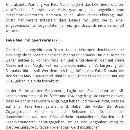
Eine aktuelle Warnung vor Fake Mails hat jetzt das LKA Niedersachsen
veröffentlicht. Es wird vor Mails gewarnt , die angeblich vom
InternetproviderStrato stammen sollen, aber reines Phishing sind.
Strato hat bereits mitgeteilt, dass E-Mails mit Links, die zu einer
Eingabemaske für Login-Daten führen, grundsätzlich nicht verschickt
werden.
Fake Mail mit Sperrvermerk
Die Mail , die angeblich von Strato stammt, informiert den Nutzer über
eine angebliche Sperre einer oder mehrerer Domains. Um die Domains
weiter nutzen zu können, wird ein Link eingeblendet, der auf deine
Maske mit der Möglichkeit zur unproblematischen Verlängerung der
Domains führen soll. Wer dem Link folgt, öffnet eine Fake-Domain, die
der Strato-Maske täuschend ähnlich sieht. Einen Hinweis kann nur die
URTL geben, die nicht korrekt ist.
In der Maske werden Personen- , Login- und Bezahldaten, wie z.B.
Kreditkartendaten inkl. Prüfziffer und TAN abgefragt Die Nutzer denken,
dass sie sich in das System eingeloggt haben und merken nicht, dass sie
auf einen Fake hereingefallen sind. Haben die Hacker die Strato
Zugangsdaten, können sie nach Belieben die Domains der
Kundenkonten und den E-Mail-Verkehr manipulieren. Wurden auch
Kreditkartendaten herausgegeben, ist es den Angreifern möglich,
darüber Einkäufe zu tätigen oder sogar Geld abzufischen.