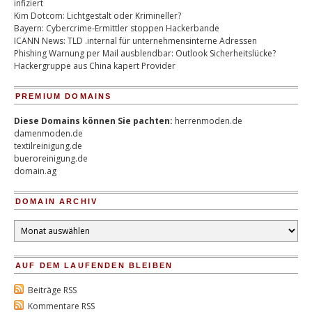
infiziert
Kim Dotcom: Lichtgestalt oder Krimineller?
Bayern: Cybercrime-Ermittler stoppen Hackerbande
ICANN News: TLD .internal für unternehmensinterne Adressen
Phishing Warnung per Mail ausblendbar: Outlook Sicherheitslücke?
Hackergruppe aus China kapert Provider
PREMIUM DOMAINS
Diese Domains können Sie pachten:
herrenmoden.de
damenmoden.de
textilreinigung.de
bueroreinigung.de
domain.ag
DOMAIN ARCHIV
Domain
Archiv
AUF DEM LAUFENDEN BLEIBEN
Beiträge RSS
Kommentare RSS