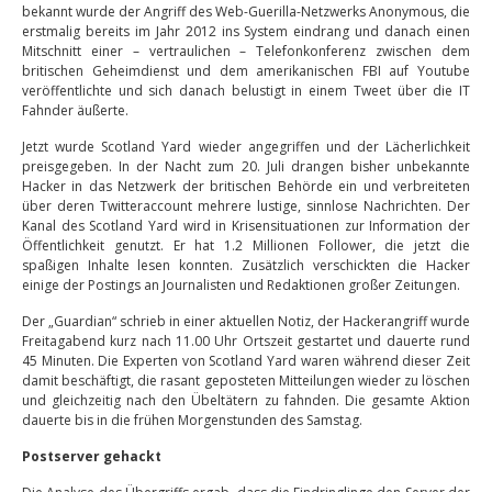
bekannt wurde der Angriff des Web-Guerilla-Netzwerks Anonymous, die
erstmalig bereits im Jahr 2012 ins System eindrang und danach einen
Mitschnitt einer – vertraulichen – Telefonkonferenz zwischen dem
britischen Geheimdienst und dem amerikanischen FBI auf Youtube
veröffentlichte und sich danach belustigt in einem Tweet über die IT
Fahnder äußerte.
Jetzt wurde Scotland Yard wieder angegriffen und der Lächerlichkeit
preisgegeben. In der Nacht zum 20. Juli drangen bisher unbekannte
Hacker in das Netzwerk der britischen Behörde ein und verbreiteten
über deren Twitteraccount mehrere lustige, sinnlose Nachrichten. Der
Kanal des Scotland Yard wird in Krisensituationen zur Information der
Öffentlichkeit genutzt. Er hat 1.2 Millionen Follower, die jetzt die
spaßigen Inhalte lesen konnten. Zusätzlich verschickten die Hacker
einige der Postings an Journalisten und Redaktionen großer Zeitungen.
Der „Guardian“ schrieb in einer aktuellen Notiz, der Hackerangriff wurde
Freitagabend kurz nach 11.00 Uhr Ortszeit gestartet und dauerte rund
45 Minuten. Die Experten von Scotland Yard waren während dieser Zeit
damit beschäftigt, die rasant geposteten Mitteilungen wieder zu löschen
und gleichzeitig nach den Übeltätern zu fahnden. Die gesamte Aktion
dauerte bis in die frühen Morgenstunden des Samstag.
Postserver gehackt