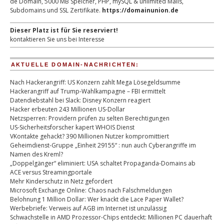
de Domain, 5000 MB Speicher, PHP, mySQL & unlimited Mails,
Subdomains und SSL Zertifikate.
https://domainunion.de
Dieser Platz ist für Sie reserviert!
kontaktieren Sie uns bei Interesse
AKTUELLE DOMAIN-NACHRICHTEN:
Nach Hackerangriff: US Konzern zahlt Mega Lösegeldsumme
Hackerangriff auf Trump-Wahlkampagne – FBI ermittelt
Datendiebstahl bei Slack: Disney Konzern reagiert
Hacker erbeuten 243 Millionen US-Dollar
Netzsperren: Providern prüfen zu selten Berechtigungen
US-Sicherheitsforscher kapert WHOIS Dienst
VKontakte gehackt? 390 Millionen Nutzer kompromittiert
Geheimdienst-Gruppe „Einheit 29155“ : nun auch Cyberangriffe im
Namen des Kreml?
„Doppelgänger“ eliminiert: USA schaltet Propaganda-Domains ab
ACE versus Streamingportale
Mehr Kinderschutz in Netz gefordert
Microsoft Exchange Online: Chaos nach Falschmeldungen
Belohnung 1 Million Dollar: Wer knackt die Lace Paper Wallet?
Werbebriefe: Verweis auf AGB im Internet ist unzulässig
Schwachstelle in AMD Prozessor-Chips entdeckt: Millionen PC dauerhaft