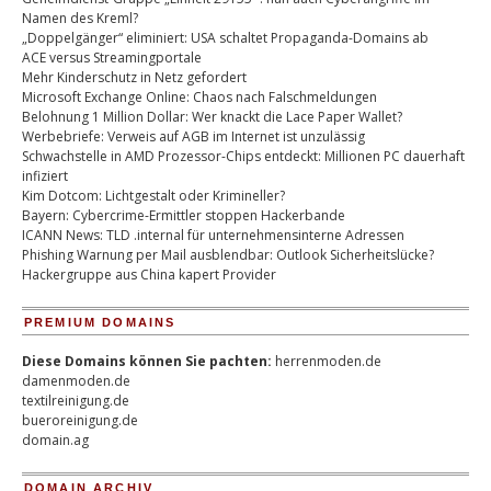
Namen des Kreml?
„Doppelgänger“ eliminiert: USA schaltet Propaganda-Domains ab
ACE versus Streamingportale
Mehr Kinderschutz in Netz gefordert
Microsoft Exchange Online: Chaos nach Falschmeldungen
Belohnung 1 Million Dollar: Wer knackt die Lace Paper Wallet?
Werbebriefe: Verweis auf AGB im Internet ist unzulässig
Schwachstelle in AMD Prozessor-Chips entdeckt: Millionen PC dauerhaft
infiziert
Kim Dotcom: Lichtgestalt oder Krimineller?
Bayern: Cybercrime-Ermittler stoppen Hackerbande
ICANN News: TLD .internal für unternehmensinterne Adressen
Phishing Warnung per Mail ausblendbar: Outlook Sicherheitslücke?
Hackergruppe aus China kapert Provider
PREMIUM DOMAINS
Diese Domains können Sie pachten:
herrenmoden.de
damenmoden.de
textilreinigung.de
bueroreinigung.de
domain.ag
DOMAIN ARCHIV