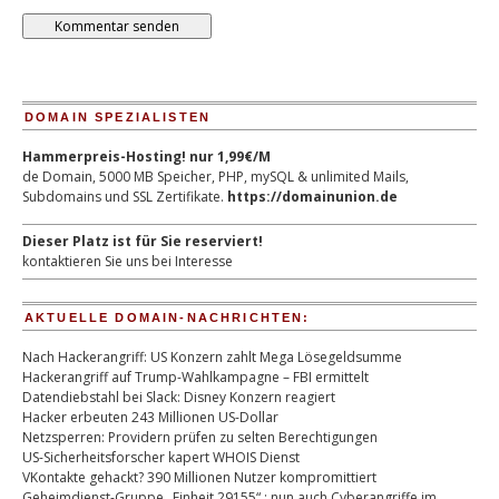
DOMAIN SPEZIALISTEN
Hammerpreis-Hosting! nur 1,99€/M
de Domain, 5000 MB Speicher, PHP, mySQL & unlimited Mails,
Subdomains und SSL Zertifikate.
https://domainunion.de
Dieser Platz ist für Sie reserviert!
kontaktieren Sie uns bei Interesse
AKTUELLE DOMAIN-NACHRICHTEN:
Nach Hackerangriff: US Konzern zahlt Mega Lösegeldsumme
Hackerangriff auf Trump-Wahlkampagne – FBI ermittelt
Datendiebstahl bei Slack: Disney Konzern reagiert
Hacker erbeuten 243 Millionen US-Dollar
Netzsperren: Providern prüfen zu selten Berechtigungen
US-Sicherheitsforscher kapert WHOIS Dienst
VKontakte gehackt? 390 Millionen Nutzer kompromittiert
Geheimdienst-Gruppe „Einheit 29155“ : nun auch Cyberangriffe im