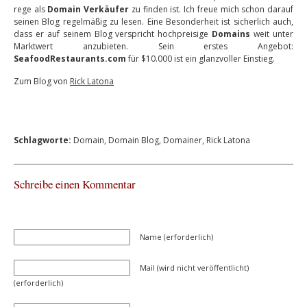
rege als
Domain Verkäufer
zu finden ist. Ich freue mich schon darauf
seinen Blog regelmäßig zu lesen. Eine Besonderheit ist sicherlich auch,
dass er auf seinem Blog verspricht hochpreisige
Domains
weit unter
Marktwert anzubieten. Sein erstes Angebot:
SeafoodRestaurants.com
für $10.000 ist ein glanzvoller Einstieg.
Zum Blog von
Rick Latona
Schlagworte:
Domain
,
Domain Blog
,
Domainer
,
Rick Latona
Schreibe einen Kommentar
Name (erforderlich)
Mail (wird nicht veröffentlicht)
(erforderlich)