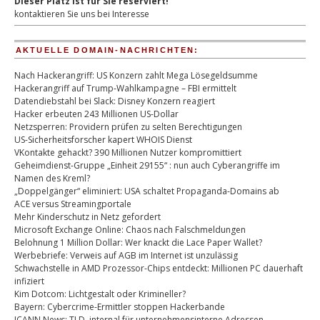
Dieser Platz ist für Sie reserviert!
kontaktieren Sie uns bei Interesse
AKTUELLE DOMAIN-NACHRICHTEN:
Nach Hackerangriff: US Konzern zahlt Mega Lösegeldsumme
Hackerangriff auf Trump-Wahlkampagne – FBI ermittelt
Datendiebstahl bei Slack: Disney Konzern reagiert
Hacker erbeuten 243 Millionen US-Dollar
Netzsperren: Providern prüfen zu selten Berechtigungen
US-Sicherheitsforscher kapert WHOIS Dienst
VKontakte gehackt? 390 Millionen Nutzer kompromittiert
Geheimdienst-Gruppe „Einheit 29155“ : nun auch Cyberangriffe im
Namen des Kreml?
„Doppelgänger“ eliminiert: USA schaltet Propaganda-Domains ab
ACE versus Streamingportale
Mehr Kinderschutz in Netz gefordert
Microsoft Exchange Online: Chaos nach Falschmeldungen
Belohnung 1 Million Dollar: Wer knackt die Lace Paper Wallet?
Werbebriefe: Verweis auf AGB im Internet ist unzulässig
Schwachstelle in AMD Prozessor-Chips entdeckt: Millionen PC dauerhaft
infiziert
Kim Dotcom: Lichtgestalt oder Krimineller?
Bayern: Cybercrime-Ermittler stoppen Hackerbande
ICANN News: TLD .internal für unternehmensinterne Adressen