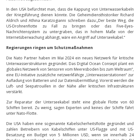
In den USA befürchtet man, dass die Kappung von Unterwasserkabeln
der Kriegsführung dienen könnte. Die Geheimdiensthistoriker Richard
Aldrich und Athina Karatzogianni schreiben dazu:„Der beste Weg, die
US-Drohnenflotte zu Fall zu bringen oder das Five-Eyes-
Nachrichtensystem zu untergraben, das in hohem Maße von der
Internetüberwachung abhängt, wäre ein Angriff auf Unterseekabel.“
Regierungen ringen um Schutzmaßnahmen
Die Nato Partner haben im Mai 2024 ein neues Netzwerk für kritische
Unterwasserstrukturen gegründet. Das Digital Ocean Consept plant ein
globales Netzwerk von Sensoren vom Meeresboden bis zum Weltraum“,
eine EU-Initiative zusätzliche netzwerkfähige „Unterwasserstationen“ zur
Aufladung von Batterien und zur Datenübermittlung. Vorerst werden die
Luft- und Seepatrouillen in der Nähe aller kritischen Infrastrukturen
verstärkt.
Zur Reparatur der Unterseekabel steht eine globale Flotte von 60
Schiffen bereit. Zu wenig, sagen Experten und keines der Schiffe fährt
unter Nato-Flotte.
Die USA haben eine sogenannte Kabelsicherheitsflotte gegründet und
zahlen Betreibern von Kabelschiffen unter US-Flagge und mit US-
Besatzung ein Budget von 5 Millionen USD, wenn sie innerhalb 24