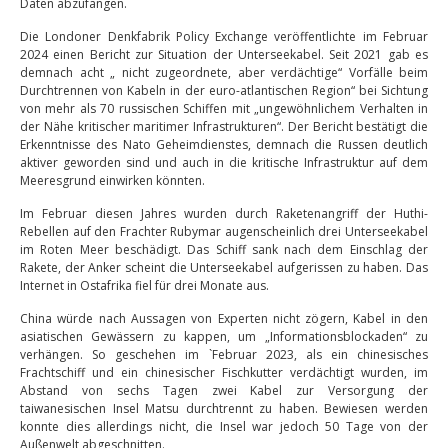
Daten abzufangen.
Die Londoner Denkfabrik Policy Exchange veröffentlichte im Februar
2024 einen Bericht zur Situation der Unterseekabel. Seit 2021 gab es
demnach acht „ nicht zugeordnete, aber verdächtige“ Vorfälle beim
Durchtrennen von Kabeln in der euro-atlantischen Region“ bei Sichtung
von mehr als 70 russischen Schiffen mit „ungewöhnlichem Verhalten in
der Nähe kritischer maritimer Infrastrukturen“. Der Bericht bestätigt die
Erkenntnisse des Nato Geheimdienstes, demnach die Russen deutlich
aktiver geworden sind und auch in die kritische Infrastruktur auf dem
Meeresgrund einwirken könnten.
Im Februar diesen Jahres wurden durch Raketenangriff der Huthi-
Rebellen auf den Frachter Rubymar augenscheinlich drei Unterseekabel
im Roten Meer beschädigt. Das Schiff sank nach dem Einschlag der
Rakete, der Anker scheint die Unterseekabel aufgerissen zu haben. Das
Internet in Ostafrika fiel für drei Monate aus.
China würde nach Aussagen von Experten nicht zögern, Kabel in den
asiatischen Gewässern zu kappen, um „Informationsblockaden“ zu
verhängen. So geschehen im `Februar 2023, als ein chinesisches
Frachtschiff und ein chinesischer Fischkutter verdächtigt wurden, im
Abstand von sechs Tagen zwei Kabel zur Versorgung der
taiwanesischen Insel Matsu durchtrennt zu haben. Bewiesen werden
konnte dies allerdings nicht, die Insel war jedoch 50 Tage von der
Außenwelt abgeschnitten.