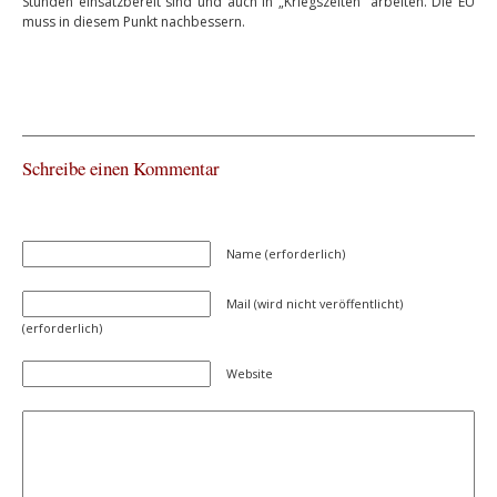
Stunden einsatzbereit sind und auch in „Kriegszeiten“ arbeiten. Die EU
muss in diesem Punkt nachbessern.
Schreibe einen Kommentar
Name (erforderlich)
Mail (wird nicht veröffentlicht)
(erforderlich)
Website