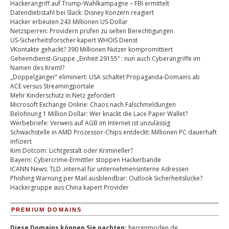
Hackerangriff auf Trump-Wahlkampagne – FBI ermittelt
Datendiebstahl bei Slack: Disney Konzern reagiert
Hacker erbeuten 243 Millionen US-Dollar
Netzsperren: Providern prüfen zu selten Berechtigungen
US-Sicherheitsforscher kapert WHOIS Dienst
VKontakte gehackt? 390 Millionen Nutzer kompromittiert
Geheimdienst-Gruppe „Einheit 29155“ : nun auch Cyberangriffe im
Namen des Kreml?
„Doppelgänger“ eliminiert: USA schaltet Propaganda-Domains ab
ACE versus Streamingportale
Mehr Kinderschutz in Netz gefordert
Microsoft Exchange Online: Chaos nach Falschmeldungen
Belohnung 1 Million Dollar: Wer knackt die Lace Paper Wallet?
Werbebriefe: Verweis auf AGB im Internet ist unzulässig
Schwachstelle in AMD Prozessor-Chips entdeckt: Millionen PC dauerhaft
infiziert
Kim Dotcom: Lichtgestalt oder Krimineller?
Bayern: Cybercrime-Ermittler stoppen Hackerbande
ICANN News: TLD .internal für unternehmensinterne Adressen
Phishing Warnung per Mail ausblendbar: Outlook Sicherheitslücke?
Hackergruppe aus China kapert Provider
PREMIUM DOMAINS
Diese Domains können Sie pachten:
herrenmoden.de