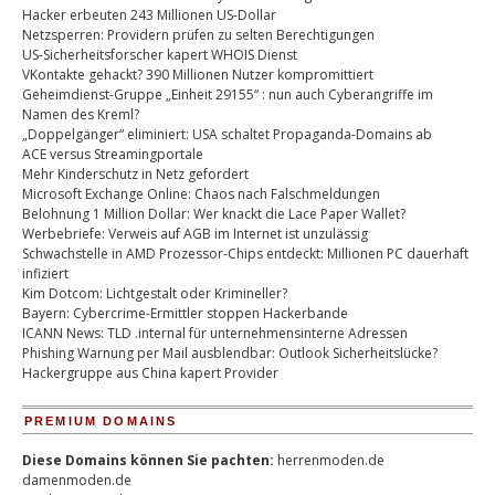
Hacker erbeuten 243 Millionen US-Dollar
Netzsperren: Providern prüfen zu selten Berechtigungen
US-Sicherheitsforscher kapert WHOIS Dienst
VKontakte gehackt? 390 Millionen Nutzer kompromittiert
Geheimdienst-Gruppe „Einheit 29155“ : nun auch Cyberangriffe im
Namen des Kreml?
„Doppelgänger“ eliminiert: USA schaltet Propaganda-Domains ab
ACE versus Streamingportale
Mehr Kinderschutz in Netz gefordert
Microsoft Exchange Online: Chaos nach Falschmeldungen
Belohnung 1 Million Dollar: Wer knackt die Lace Paper Wallet?
Werbebriefe: Verweis auf AGB im Internet ist unzulässig
Schwachstelle in AMD Prozessor-Chips entdeckt: Millionen PC dauerhaft
infiziert
Kim Dotcom: Lichtgestalt oder Krimineller?
Bayern: Cybercrime-Ermittler stoppen Hackerbande
ICANN News: TLD .internal für unternehmensinterne Adressen
Phishing Warnung per Mail ausblendbar: Outlook Sicherheitslücke?
Hackergruppe aus China kapert Provider
PREMIUM DOMAINS
Diese Domains können Sie pachten:
herrenmoden.de
damenmoden.de