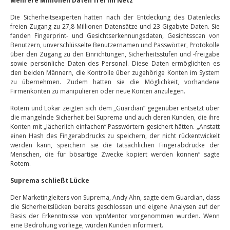
Mehrere Millionen Daten frei im Netz
Die Sicherheitsexperten hatten nach der Entdeckung des Datenlecks
freien Zugang zu 27,8 Millionen Datensätze und 23 Gigabyte Daten. Sie
fanden Fingerprint- und Gesichtserkennungsdaten, Gesichtsscan von
Benutzern, unverschlüsselte Benutzernamen und Passwörter, Protokolle
über den Zugang zu den Einrichtungen, Sicherheitsstufen und -freigabe
sowie persönliche Daten des Personal. Diese Daten ermöglichten es
den beiden Männern, die Kontrolle über zugehörige Konten im System
zu übernehmen. Zudem hatten sie die Möglichkeit, vorhandene
Firmenkonten zu manipulieren oder neue Konten anzulegen.
Rotem und Lokar zeigten sich dem „Guardian“ gegenüber entsetzt über
die mangelnde Sicherheit bei Suprema und auch deren Kunden, die ihre
Konten mit „lächerlich einfachen“ Passwörtern gesichert hätten. „Anstatt
einen Hash des Fingerabdrucks zu speichern, der nicht rückentwickelt
werden kann, speichern sie die tatsächlichen Fingerabdrücke der
Menschen, die für bösartige Zwecke kopiert werden können“ sagte
Rotem.
Suprema schließt Lücke
Der
Marketingleiters von Suprema, Andy Ahn, sagte dem Guardian, dass
die Sicherheitslücken bereits geschlossen und eigene Analysen auf der
Basis der Erkenntnisse von vpnMentor vorgenommen wurden. Wenn
eine Bedrohung vorliege, würden Kunden informiert.