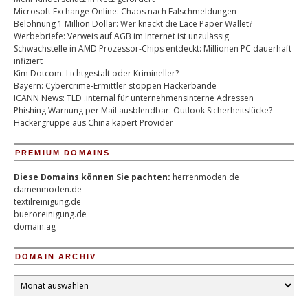
Microsoft Exchange Online: Chaos nach Falschmeldungen
Belohnung 1 Million Dollar: Wer knackt die Lace Paper Wallet?
Werbebriefe: Verweis auf AGB im Internet ist unzulässig
Schwachstelle in AMD Prozessor-Chips entdeckt: Millionen PC dauerhaft
infiziert
Kim Dotcom: Lichtgestalt oder Krimineller?
Bayern: Cybercrime-Ermittler stoppen Hackerbande
ICANN News: TLD .internal für unternehmensinterne Adressen
Phishing Warnung per Mail ausblendbar: Outlook Sicherheitslücke?
Hackergruppe aus China kapert Provider
PREMIUM DOMAINS
Diese Domains können Sie pachten:
herrenmoden.de
damenmoden.de
textilreinigung.de
bueroreinigung.de
domain.ag
DOMAIN ARCHIV
Domain
Archiv