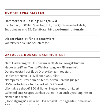
DOMAIN SPEZIALISTEN
Hammerpreis-Hosting! nur 1,99€/M
de Domain, 5000 MB Speicher, PHP, mySQL & unlimited Mails,
Subdomains und SSL Zertifikate.
https://domainunion.de
Dieser Platz ist für Sie reserviert!
kontaktieren Sie uns bei Interesse
AKTUELLE DOMAIN-NACHRICHTEN:
Nach Hackerangriff: US Konzern zahlt Mega Lösegeldsumme
Hackerangriff auf Trump-Wahlkampagne – FBI ermittelt
Datendiebstahl bei Slack: Disney Konzern reagiert
Hacker erbeuten 243 Millionen US-Dollar
Netzsperren: Providern prüfen zu selten Berechtigungen
US-Sicherheitsforscher kapert WHOIS Dienst
VKontakte gehackt? 390 Millionen Nutzer kompromittiert
Geheimdienst-Gruppe „Einheit 29155“ : nun auch Cyberangriffe im
Namen des Kreml?
„Doppelgänger“ eliminiert: USA schaltet Propaganda-Domains ab