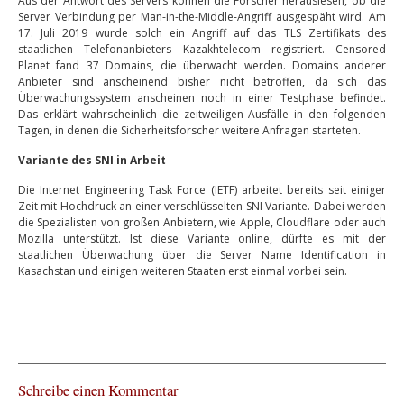
Aus der Antwort des Servers können die Forscher herauslesen, ob die
Server Verbindung per Man-in-the-Middle-Angriff ausgespäht wird. Am
17. Juli 2019 wurde solch ein Angriff auf das TLS Zertifikats des
staatlichen Telefonanbieters Kazakhtelecom registriert. Censored
Planet fand 37 Domains, die überwacht werden. Domains anderer
Anbieter sind anscheinend bisher nicht betroffen, da sich das
Überwachungssystem anscheinen noch in einer Testphase befindet.
Das erklärt wahrscheinlich die zeitweiligen Ausfälle in den folgenden
Tagen, in denen die Sicherheitsforscher weitere Anfragen starteten.
Variante des SNI in Arbeit
Die Internet Engineering Task Force (IETF) arbeitet bereits seit einiger
Zeit mit Hochdruck an einer verschlüsselten SNI Variante. Dabei werden
die Spezialisten von großen Anbietern, wie Apple, Cloudflare oder auch
Mozilla unterstützt. Ist diese Variante online, dürfte es mit der
staatlichen Überwachung über die Server Name Identification in
Kasachstan und einigen weiteren Staaten erst einmal vorbei sein.
Schreibe einen Kommentar