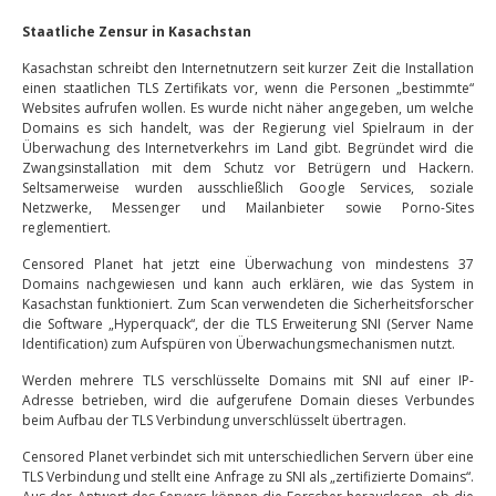
Staatliche Zensur in Kasachstan
Kasachstan schreibt den Internetnutzern seit kurzer Zeit die Installation
einen staatlichen TLS Zertifikats vor, wenn die Personen „bestimmte“
Websites aufrufen wollen. Es wurde nicht näher angegeben, um welche
Domains es sich handelt, was der Regierung viel Spielraum in der
Überwachung des Internetverkehrs im Land gibt. Begründet wird die
Zwangsinstallation mit dem Schutz vor Betrügern und Hackern.
Seltsamerweise wurden ausschließlich Google Services, soziale
Netzwerke, Messenger und Mailanbieter sowie Porno-Sites
reglementiert.
Censored Planet hat jetzt eine Überwachung von mindestens 37
Domains nachgewiesen und kann auch erklären, wie das System in
Kasachstan funktioniert. Zum Scan verwendeten die Sicherheitsforscher
die Software „Hyperquack“, der die TLS Erweiterung SNI (Server Name
Identification) zum Aufspüren von Überwachungsmechanismen nutzt.
Werden mehrere TLS verschlüsselte Domains mit SNI auf einer IP-
Adresse betrieben, wird die aufgerufene Domain dieses Verbundes
beim Aufbau der TLS Verbindung unverschlüsselt übertragen.
Censored Planet verbindet sich mit unterschiedlichen Servern über eine
TLS Verbindung und stellt eine Anfrage zu SNI als „zertifizierte Domains“.