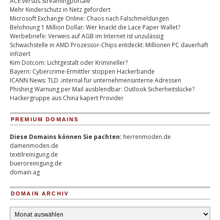
ACE versus Streamingportale
Mehr Kinderschutz in Netz gefordert
Microsoft Exchange Online: Chaos nach Falschmeldungen
Belohnung 1 Million Dollar: Wer knackt die Lace Paper Wallet?
Werbebriefe: Verweis auf AGB im Internet ist unzulässig
Schwachstelle in AMD Prozessor-Chips entdeckt: Millionen PC dauerhaft
infiziert
Kim Dotcom: Lichtgestalt oder Krimineller?
Bayern: Cybercrime-Ermittler stoppen Hackerbande
ICANN News: TLD .internal für unternehmensinterne Adressen
Phishing Warnung per Mail ausblendbar: Outlook Sicherheitslücke?
Hackergruppe aus China kapert Provider
PREMIUM DOMAINS
Diese Domains können Sie pachten:
herrenmoden.de
damenmoden.de
textilreinigung.de
bueroreinigung.de
domain.ag
DOMAIN ARCHIV
Domain
Archiv