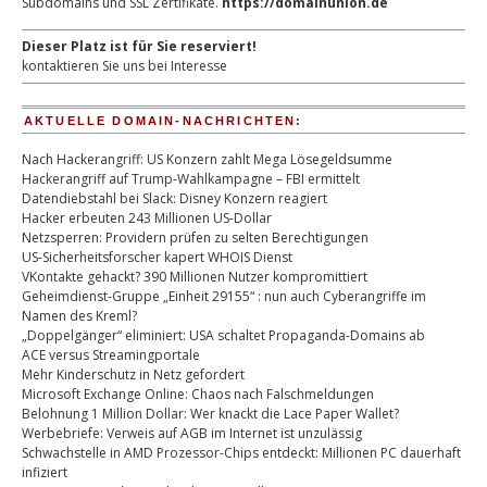
Subdomains und SSL Zertifikate.
https://domainunion.de
Dieser Platz ist für Sie reserviert!
kontaktieren Sie uns bei Interesse
AKTUELLE DOMAIN-NACHRICHTEN:
Nach Hackerangriff: US Konzern zahlt Mega Lösegeldsumme
Hackerangriff auf Trump-Wahlkampagne – FBI ermittelt
Datendiebstahl bei Slack: Disney Konzern reagiert
Hacker erbeuten 243 Millionen US-Dollar
Netzsperren: Providern prüfen zu selten Berechtigungen
US-Sicherheitsforscher kapert WHOIS Dienst
VKontakte gehackt? 390 Millionen Nutzer kompromittiert
Geheimdienst-Gruppe „Einheit 29155“ : nun auch Cyberangriffe im
Namen des Kreml?
„Doppelgänger“ eliminiert: USA schaltet Propaganda-Domains ab
ACE versus Streamingportale
Mehr Kinderschutz in Netz gefordert
Microsoft Exchange Online: Chaos nach Falschmeldungen
Belohnung 1 Million Dollar: Wer knackt die Lace Paper Wallet?
Werbebriefe: Verweis auf AGB im Internet ist unzulässig
Schwachstelle in AMD Prozessor-Chips entdeckt: Millionen PC dauerhaft
infiziert