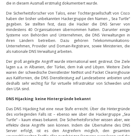
die in diesem Ausmaß erstmalig dokumentiert wurde.
Die Sicherheitsforscher von Talos, einer Tochtergesellschaft von Cisco
haben der bisher unbekannten Hackergruppe den Namen „ Sea Turtle“
gegeben. Sie stellten fest, dass die Hacker die DNS Server von
mindestens 40 Organisationen übernommen hatten. Darunter einige
Systeme von Behörden und Unternehmen, die DNS Verwaltungen in
ihren Ländern betreiben. Dazu gehören Telekommunikations-
Unternehmen, Provider und Domain-Registrare, sowie Ministerien, die
als nationale DNS Verwaltung arbeiten.
Der groß angelegte Angriff wurde international weit gestreut. Die Ziele
lagen u.a. in Albanien, der Türkei, dem Irak und Libyen. Weitere Ziele
waren der schwedische Dienstleister NetNot und Packet Clearinghouse
aus Kalifornien, die DNS Dienstleistung auf Landesebene anbieten und
deshalb sehr wichtig für für virtuelle Infrastruktur von Schweden und
den USA sind.
DNS Hijacking: keine Hintergründe bekannt
Das DNS Hijacking hat eine neue Stufe erreicht. Über die Hintergründe
des vorliegenden Falls ist – ebenso wie über die Hackergruppe „Sea
Turtle“ – kaum etwas bekannt. Die Sicherheitsforscher wissen aber, wie
effektiv diese Angriffe sein können. Indem die Übernahme des DNS
Server erfolgt, ist es den Angreifern möglich, den gesamten