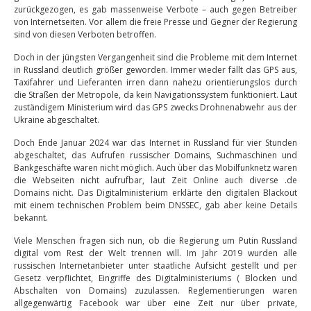
zurückgezogen, es gab massenweise Verbote – auch gegen Betreiber
von Internetseiten. Vor allem die freie Presse und Gegner der Regierung
sind von diesen Verboten betroffen.
Doch in der jüngsten Vergangenheit sind die Probleme mit dem Internet
in Russland deutlich größer geworden. Immer wieder fällt das GPS aus,
Taxifahrer und Lieferanten irren dann nahezu orientierungslos durch
die Straßen der Metropole, da kein Navigationssystem funktioniert. Laut
zuständigem Ministerium wird das GPS zwecks Drohnenabwehr aus der
Ukraine abgeschaltet.
Doch Ende Januar 2024 war das Internet in Russland für vier Stunden
abgeschaltet, das Aufrufen russischer Domains, Suchmaschinen und
Bankgeschäfte waren nicht möglich. Auch über das Mobilfunknetz waren
die Webseiten nicht aufrufbar, laut Zeit Online auch diverse .de
Domains nicht. Das Digitalministerium erklärte den digitalen Blackout
mit einem technischen Problem beim DNSSEC, gab aber keine Details
bekannt.
Viele Menschen fragen sich nun, ob die Regierung um Putin Russland
digital vom Rest der Welt trennen will. Im Jahr 2019 wurden alle
russischen Internetanbieter unter staatliche Aufsicht gestellt und per
Gesetz verpflichtet, Eingriffe des Digitalministeriums ( Blocken und
Abschalten von Domains) zuzulassen. Reglementierungen waren
allgegenwärtig Facebook war über eine Zeit nur über private,