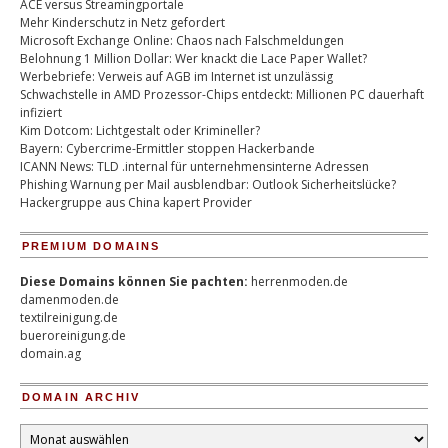
ACE versus Streamingportale
Mehr Kinderschutz in Netz gefordert
Microsoft Exchange Online: Chaos nach Falschmeldungen
Belohnung 1 Million Dollar: Wer knackt die Lace Paper Wallet?
Werbebriefe: Verweis auf AGB im Internet ist unzulässig
Schwachstelle in AMD Prozessor-Chips entdeckt: Millionen PC dauerhaft
infiziert
Kim Dotcom: Lichtgestalt oder Krimineller?
Bayern: Cybercrime-Ermittler stoppen Hackerbande
ICANN News: TLD .internal für unternehmensinterne Adressen
Phishing Warnung per Mail ausblendbar: Outlook Sicherheitslücke?
Hackergruppe aus China kapert Provider
PREMIUM DOMAINS
Diese Domains können Sie pachten:
herrenmoden.de
damenmoden.de
textilreinigung.de
bueroreinigung.de
domain.ag
DOMAIN ARCHIV
Domain