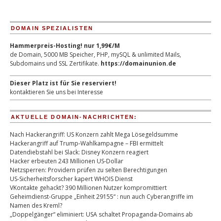
DOMAIN SPEZIALISTEN
Hammerpreis-Hosting! nur 1,99€/M
de Domain, 5000 MB Speicher, PHP, mySQL & unlimited Mails,
Subdomains und SSL Zertifikate.
https://domainunion.de
Dieser Platz ist für Sie reserviert!
kontaktieren Sie uns bei Interesse
AKTUELLE DOMAIN-NACHRICHTEN:
Nach Hackerangriff: US Konzern zahlt Mega Lösegeldsumme
Hackerangriff auf Trump-Wahlkampagne – FBI ermittelt
Datendiebstahl bei Slack: Disney Konzern reagiert
Hacker erbeuten 243 Millionen US-Dollar
Netzsperren: Providern prüfen zu selten Berechtigungen
US-Sicherheitsforscher kapert WHOIS Dienst
VKontakte gehackt? 390 Millionen Nutzer kompromittiert
Geheimdienst-Gruppe „Einheit 29155“ : nun auch Cyberangriffe im
Namen des Kreml?
„Doppelgänger“ eliminiert: USA schaltet Propaganda-Domains ab