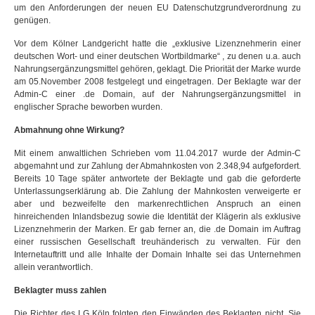
um den Anforderungen der neuen EU Datenschutzgrundverordnung zu
genügen.
Vor dem Kölner Landgericht hatte die „exklusive Lizenznehmerin einer
deutschen Wort- und einer deutschen Wortbildmarke“ , zu denen u.a. auch
Nahrungsergänzungsmittel gehören, geklagt. Die Priorität der Marke wurde
am 05.November 2008 festgelegt und eingetragen. Der Beklagte war der
Admin-C einer .de Domain, auf der Nahrungsergänzungsmittel in
englischer Sprache beworben wurden.
Abmahnung ohne Wirkung?
Mit einem anwaltlichen Schrieben vom 11.04.2017 wurde der Admin-C
abgemahnt und zur Zahlung der Abmahnkosten von 2.348,94 aufgefordert.
Bereits 10 Tage später antwortete der Beklagte und gab die geforderte
Unterlassungserklärung ab. Die Zahlung der Mahnkosten verweigerte er
aber und bezweifelte den
markenrechtlichen Anspruch an einen
hinreichenden Inlandsbezug sowie die Identität der Klägerin als exklusive
Lizenznehmerin der Marken. Er gab ferner an, die .de Domain im Auftrag
einer russischen Gesellschaft treuhänderisch zu verwalten. Für den
Internetauftritt und alle Inhalte der Domain Inhalte sei das Unternehmen
allein verantwortlich.
Beklagter muss zahlen
Die Richter des LG Köln folgten den Einwänden des Beklagten nicht. Sie