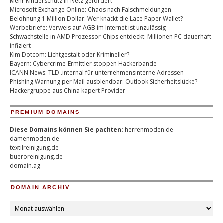
Mehr Kinderschutz in Netz gefordert
Microsoft Exchange Online: Chaos nach Falschmeldungen
Belohnung 1 Million Dollar: Wer knackt die Lace Paper Wallet?
Werbebriefe: Verweis auf AGB im Internet ist unzulässig
Schwachstelle in AMD Prozessor-Chips entdeckt: Millionen PC dauerhaft
infiziert
Kim Dotcom: Lichtgestalt oder Krimineller?
Bayern: Cybercrime-Ermittler stoppen Hackerbande
ICANN News: TLD .internal für unternehmensinterne Adressen
Phishing Warnung per Mail ausblendbar: Outlook Sicherheitslücke?
Hackergruppe aus China kapert Provider
PREMIUM DOMAINS
Diese Domains können Sie pachten:
herrenmoden.de
damenmoden.de
textilreinigung.de
bueroreinigung.de
domain.ag
DOMAIN ARCHIV
Domain
Archiv