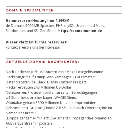
DOMAIN SPEZIALISTEN
Hammerpreis-Hosting! nur 1,99€/M
de Domain, 5000 MB Speicher, PHP, mySQL & unlimited Mails,
Subdomains und SSL Zertifikate.
https://domainunion.de
Dieser Platz ist für Sie reserviert!
kontaktieren Sie uns bei Interesse
AKTUELLE DOMAIN-NACHRICHTEN:
Nach Hackerangriff: US Konzern zahlt Mega Lösegeldsumme
Hackerangriff auf Trump-Wahlkampagne – FBI ermittelt
Datendiebstahl bei Slack: Disney Konzern reagiert
Hacker erbeuten 243 Millionen US-Dollar
Netzsperren: Providern prüfen zu selten Berechtigungen
US-Sicherheitsforscher kapert WHOIS Dienst
VKontakte gehackt? 390 Millionen Nutzer kompromittiert
Geheimdienst-Gruppe „Einheit 29155“ : nun auch Cyberangriffe im
Namen des Kreml?
„Doppelgänger“ eliminiert: USA schaltet Propaganda-Domains ab
ACE versus Streamingportale