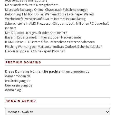
ACE versus Streamingportale
Mehr Kinderschutz in Netz gefordert
Microsoft Exchange Online: Chaos nach Falschmeldungen
Belohnung 1 Million Dollar: Wer knackt die Lace Paper Wallet?
Werbebriefe: Verweis auf AGB im Internet ist unzulässig
Schwachstelle in AMD Prozessor-Chips entdeckt: Millionen PC dauerhaft
infiziert
Kim Dotcom: Lichtgestalt oder Krimineller?
Bayern: Cybercrime-Ermittler stoppen Hackerbande
ICANN News: TLD .internal für unternehmensinterne Adressen
Phishing Warnung per Mail ausblendbar: Outlook Sicherheitslücke?
Hackergruppe aus China kapert Provider
PREMIUM DOMAINS
Diese Domains können Sie pachten:
herrenmoden.de
damenmoden.de
textilreinigung.de
bueroreinigung.de
domain.ag
DOMAIN ARCHIV
Domain
Archiv