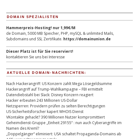
DOMAIN SPEZIALISTEN
Hammerpreis-Hosting! nur 1,99€/M
de Domain, 5000 MB Speicher, PHP, mySQL & unlimited Mails,
Subdomains und SSL Zertifikate.
https://domainunion.de
Dieser Platz ist für Sie reserviert!
kontaktieren Sie uns bei Interesse
AKTUELLE DOMAIN-NACHRICHTEN:
Nach Hackerangriff: US Konzern zahlt Mega Lösegeldsumme
Hackerangriff auf Trump-Wahlkampagne – FBI ermittelt
Datendiebstahl bei Slack: Disney Konzern reagiert
Hacker erbeuten 243 Millionen US-Dollar
Netzsperren: Providern prüfen zu selten Berechtigungen
US-Sicherheitsforscher kapert WHOIS Dienst
VKontakte gehackt? 390 Millionen Nutzer kompromittiert
Geheimdienst-Gruppe „Einheit 29155“ : nun auch Cyberangriffe im
Namen des Kreml?
„Doppelgänger“ eliminiert: USA schaltet Propaganda-Domains ab