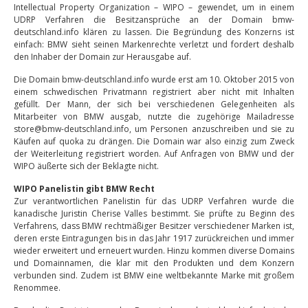
Intellectual Property Organization – WIPO – gewendet, um in einem
UDRP Verfahren die Besitzansprüche an der Domain bmw-
deutschland.info klären zu lassen. Die Begründung des Konzerns ist
einfach: BMW sieht seinen Markenrechte verletzt und fordert deshalb
den Inhaber der Domain zur Herausgabe auf.
Die Domain bmw-deutschland.info wurde erst am 10. Oktober 2015 von
einem schwedischen Privatmann registriert aber nicht mit Inhalten
gefüllt. Der Mann, der sich bei verschiedenen Gelegenheiten als
Mitarbeiter von BMW ausgab, nutzte die zugehörige Mailadresse
store@bmw-deutschland.info, um Personen anzuschreiben und sie zu
Käufen auf quoka zu drängen. Die Domain war also einzig zum Zweck
der Weiterleitung registriert worden. Auf Anfragen von BMW und der
WIPO äußerte sich der Beklagte nicht.
WIPO Panelistin gibt BMW Recht
Zur verantwortlichen Panelistin für das UDRP Verfahren wurde die
kanadische Juristin Cherise Valles bestimmt. Sie prüfte zu Beginn des
Verfahrens, dass BMW rechtmäßiger Besitzer verschiedener Marken ist,
deren erste Eintragungen bis in das Jahr 1917 zurückreichen und immer
wieder erweitert und erneuert wurden. Hinzu kommen diverse Domains
und Domainnamen, die klar mit den Produkten und dem Konzern
verbunden sind. Zudem ist BMW eine weltbekannte Marke mit großem
Renommee.