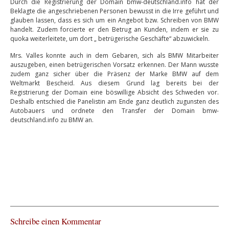
Durch die Registrierung der Domain bmw-deutschland.info hat der
Beklagte die angeschriebenen Personen bewusst in die Irre geführt und
glauben lassen, dass es sich um ein Angebot bzw. Schreiben von BMW
handelt. Zudem forcierte er den Betrug an Kunden, indem er sie zu
quoka weiterleitete, um dort „ betrügerische Geschäfte“ abzuwickeln.
Mrs. Valles konnte auch in dem Gebaren, sich als BMW Mitarbeiter
auszugeben, einen betrügerischen Vorsatz erkennen. Der Mann wusste
zudem ganz sicher über die Präsenz der Marke BMW auf dem
Weltmarkt Bescheid. Aus diesem Grund lag bereits bei der
Registrierung der Domain eine böswillige Absicht des Schweden vor.
Deshalb entschied die Panelistin am Ende ganz deutlich zugunsten des
Autobauers und ordnete den Transfer der Domain bmw-
deutschland.info zu BMW an.
Schreibe einen Kommentar