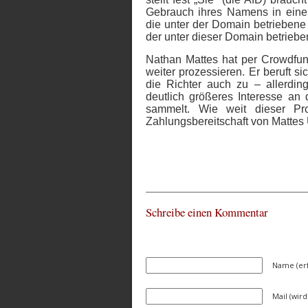
Gebrauch ihres Namens in einer
die unter der Domain betrieben
der unter dieser Domain betrieben
Nathan Mattes hat per Crowdfun
weiter prozessieren. Er beruft s
die Richter auch zu – allerdin
deutlich größeres Interesse an 
sammelt. Wie weit dieser Pr
Zahlungsbereitschaft von Mattes 
Schreibe einen Kommentar
Name (erf
Mail (wird