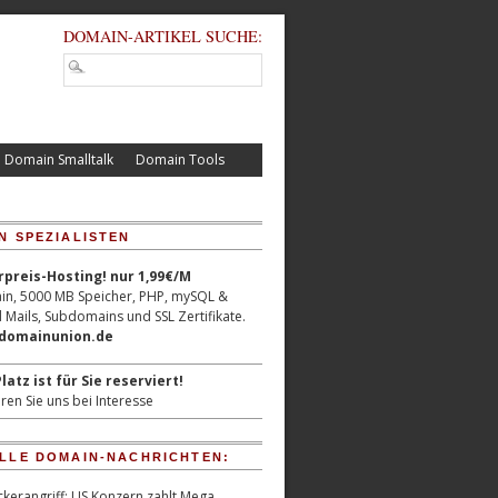
DOMAIN-ARTIKEL SUCHE:
Domain Smalltalk
Domain Tools
N SPEZIALISTEN
reis-Hosting! nur 1,99€/M
n, 5000 MB Speicher, PHP, mySQL &
 Mails, Subdomains und SSL Zertifikate.
/domainunion.de
latz ist für Sie reserviert!
ren Sie uns bei Interesse
LLE DOMAIN-NACHRICHTEN:
kerangriff: US Konzern zahlt Mega