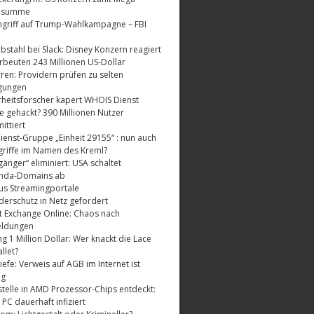
dsumme
griff auf Trump-Wahlkampagne – FBI
bstahl bei Slack: Disney Konzern reagiert
rbeuten 243 Millionen US-Dollar
ren: Providern prüfen zu selten
gungen
rheitsforscher kapert WHOIS Dienst
e gehackt? 390 Millionen Nutzer
ttiert
enst-Gruppe „Einheit 29155“ : nun auch
riffe im Namen des Kreml?
änger“ eliminiert: USA schaltet
nda-Domains ab
us Streamingportale
derschutz in Netz gefordert
t Exchange Online: Chaos nach
eldungen
 1 Million Dollar: Wer knackt die Lace
llet?
fe: Verweis auf AGB im Internet ist
ig
telle in AMD Prozessor-Chips entdeckt:
 PC dauerhaft infiziert