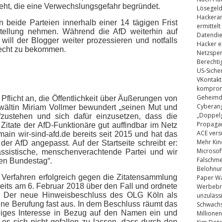
eht, die eine Verwechslungsgefahr begründet.
Lösegel
Hackeran
beide Parteien innerhalb einer 14 tägigen Frist
ermittelt
tellung nehmen. Während die AfD weiterhin auf
Datendie
will der Blogger weiter prozessieren und notfalls
Hacker e
Recht zu bekommen.
Netzsper
Berechti
US-Siche
VKontakt
kompromi
Geheimdi
 Pflicht an, die Öffentlichkeit über Äußerungen von
Cyberang
nwältin Miriam Vollmer bewundert „seinen Mut und
„Doppelg
fzustehen und sich dafür einzusetzen, dass die
Propaga
Zitate der AfD-Funktionäre gut auffindbar im Netz
ACE vers
main wir-sind-afd.de bereits seit 2015 und hat das
Mehr Kin
der AfD angepasst. Auf der Startseite schreibt er:
Microsof
rassistische, menschenverachtende Partei und wir
Falschm
en Bundestag“.
Belohnung
n Verfahren erfolgreich gegen die Zitatensammlung
Paper Wa
reits am 6. Februar 2018 über den Fall und ordnete
Werbebrie
. Der neue Hinweisbeschluss des OLG Köln als
unzuläss
ine Berufung fast aus. In dem Beschluss räumt das
Schwachs
diges Interesse in Bezug auf den Namen ein und
Millionen
ht es sich nicht gefallen zu lassen, dass durch den