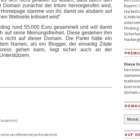
Kim Dotco
 Domain zunächst der Irrtum hervorgerufen wird,
Bayern: 
e Homepage stamme von ihr, damit sie alsdann auf
Hackerb
en Webseite kritisiert wird“
ICANN Ne
unterneh
ding rund 55.000 Euro gesammelt und will damit
Phishing
ich auf seine Meinungsfreiheit. Diese gestehen ihm
Sicherhei
gs nicht auf dieser Domain. Die Partei hätte ein
Hackergr
dem Namen, als ein Blogger, der einseitig Zitate
ozess gehen kann, liegt sicher auch an der
PREMI
Unterstützern.
Diese D
herrenm
damenm
textilrei
buerorei
domain.
DOMAI
Domain
orderlich)
Archiv
 nicht veröffentlicht) (erforderlich)
AUF D