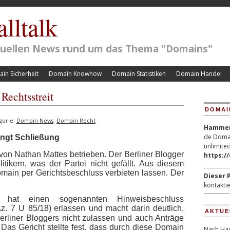
lltalk
ktuellen News rund um das Thema "Domains"
in Sicherheit
Domain Knowhow
Domain Statistiken
Domain Handel
Rechtsstreit
DOMAI
gorie:
Domain News
,
Domain Recht
Hammerp
de Domai
angt Schließung
unlimited
von Nathan Mattes betrieben. Der Berliner Blogger
https:/
itikern, was der Partei nicht gefällt. Aus diesem
omain per Gerichtsbeschluss verbieten lassen. Der
Dieser P
kontaktie
n hat einen sogenannten Hinweisbeschluss
Az. 7 U 85/18)
erlassen und macht darin deutlich,
AKTUE
erliner Bloggers nicht zulassen und auch Anträge
Das Gericht stellte fest, dass durch diese Domain
Nach Hac