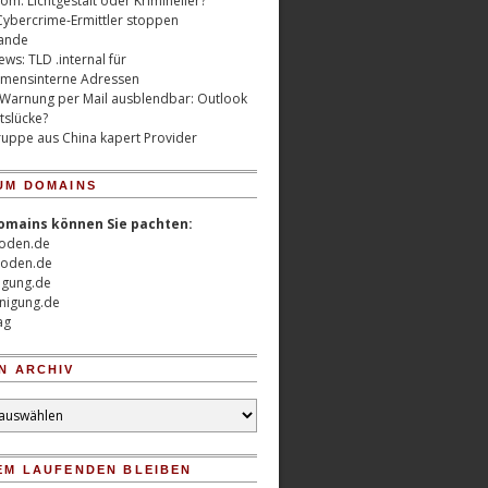
m: Lichtgestalt oder Krimineller?
Cybercrime-Ermittler stoppen
ande
ws: TLD .internal für
mensinterne Adressen
 Warnung per Mail ausblendbar: Outlook
tslücke?
uppe aus China kapert Provider
UM DOMAINS
omains können Sie pachten:
oden.de
oden.de
nigung.de
nigung.de
ag
N ARCHIV
EM LAUFENDEN BLEIBEN