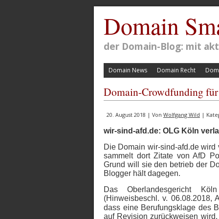
Domain Sma
der Domain-Blog: mit a
Domain News
Domain Recht
Doma
Domain-Crowdfunding für 
20. August 2018 | Von
Wolfgang Wild
| Kate
wir-sind-afd.de: OLG Köln verl
Die Domain wir-sind-afd.de wird 
sammelt dort Zitate von AfD Pol
Grund will sie den betrieb der D
Blogger hält dagegen.
Das Oberlandesgericht Köl
(Hinweisbeschl. v. 06.08.2018, 
dass eine Berufungsklage des B
auf Revision zurückweisen wird. 