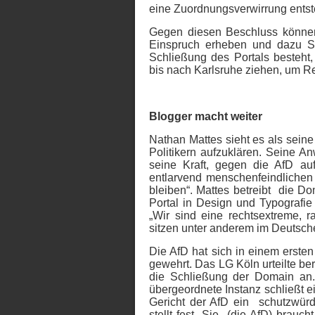
eine
Zuordnungsverwirrung entst
Gegen diesen Beschluss können 
Einspruch erheben und dazu S
Schließung des Portals besteht, 
bis nach Karlsruhe ziehen, um 
Blogger macht weiter
Nathan Mattes sieht es als seine
Politikern aufzuklären. Seine A
seine Kraft, gegen die AfD au
entlarvend menschenfeindlichen 
bleiben“. Mattes betreibt die Do
Portal in Design und Typografie 
„Wir sind eine rechtsextreme, 
sitzen unter anderem im Deutsch
Die AfD hat sich in einem erste
gewehrt. Das LG Köln urteilte be
die Schließung der Domain an
übergeordnete Instanz schließt e
Gericht der AfD ein schutzwür
stellt fest „Sie (die AfD) brauc