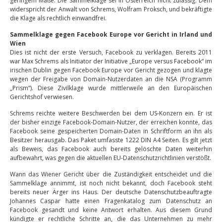
geringem Maße. Die Sammelklage sei in Österreich nicht zulässig. Dem
widerspricht der Anwalt von Schrems, Wolfram Proksch, und bekräftigte
die Klage als rechtlich einwandfrei.
Sammelklage gegen Facebook Europe vor Gericht in Irland und
Wien
Dies ist nicht der erste Versuch, Facebook zu verklagen. Bereits 2011
war Max Schrems als Initiator der Initiative „Europe versus Facebook“ im
irischen Dublin gegen Facebook Europe vor Gericht gezogen und klagte
wegen der Freigabe von Domain-Nutzerdaten an die NSA (Programm
„Prism“). Diese Zivilklage wurde mittlerweile an den Europäischen
Gerichtshof verwiesen.
Schrems reichte weitere Beschwerden bei dem US-Konzern ein. Er ist
der bisher einzige Facebook-Domain-Nutzer, der erreichen konnte, das
Facebook seine gespeicherten Domain-Daten in Schriftform an ihn als
Besitzer herausgab. Das Paket umfasste 1222 DIN A4 Seiten. Es gilt jetzt
als Beweis, das Facebook auch bereits gelöschte Daten weiterhin
aufbewahrt, was gegen die aktuellen EU-Datenschutzrichtlinien verstößt.
Wann das Wiener Gericht über die Zuständigkeit entscheidet und die
Sammelklage annimmt, ist noch nicht bekannt, doch Facebook steht
bereits neuer Ärger ins Haus. Der deutsche Datenschutzbeauftragte
Johannes Caspar hatte einen Fragenkatalog zum Datenschutz an
Facebook gesandt und keine Antwort erhalten. Aus diesem Grund
kündigte er rechtliche Schritte an, die das Unternehmen zu mehr