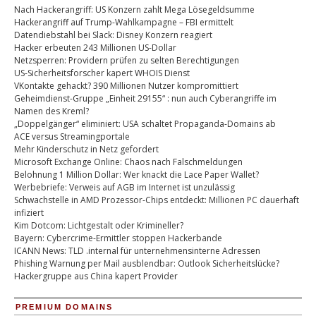
Nach Hackerangriff: US Konzern zahlt Mega Lösegeldsumme
Hackerangriff auf Trump-Wahlkampagne – FBI ermittelt
Datendiebstahl bei Slack: Disney Konzern reagiert
Hacker erbeuten 243 Millionen US-Dollar
Netzsperren: Providern prüfen zu selten Berechtigungen
US-Sicherheitsforscher kapert WHOIS Dienst
VKontakte gehackt? 390 Millionen Nutzer kompromittiert
Geheimdienst-Gruppe „Einheit 29155“ : nun auch Cyberangriffe im
Namen des Kreml?
„Doppelgänger“ eliminiert: USA schaltet Propaganda-Domains ab
ACE versus Streamingportale
Mehr Kinderschutz in Netz gefordert
Microsoft Exchange Online: Chaos nach Falschmeldungen
Belohnung 1 Million Dollar: Wer knackt die Lace Paper Wallet?
Werbebriefe: Verweis auf AGB im Internet ist unzulässig
Schwachstelle in AMD Prozessor-Chips entdeckt: Millionen PC dauerhaft
infiziert
Kim Dotcom: Lichtgestalt oder Krimineller?
Bayern: Cybercrime-Ermittler stoppen Hackerbande
ICANN News: TLD .internal für unternehmensinterne Adressen
Phishing Warnung per Mail ausblendbar: Outlook Sicherheitslücke?
Hackergruppe aus China kapert Provider
PREMIUM DOMAINS