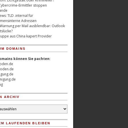
m: Lichtgestalt oder Krimineller?
Cybercrime-Ermittler stoppen
ande
ws: TLD .internal für
mensinterne Adressen
 Warnung per Mail ausblendbar: Outlook
tslücke?
uppe aus China kapert Provider
UM DOMAINS
omains können Sie pachten:
oden.de
oden.de
nigung.de
nigung.de
ag
N ARCHIV
EM LAUFENDEN BLEIBEN