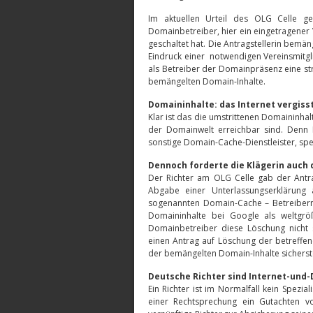
Im aktuellen Urteil des OLG Celle 
Domainbetreiber, hier ein eingetragener
geschaltet hat. Die Antragstellerin bemä
Eindruck einer notwendigen Vereinsmitgli
als Betreiber der Domainpräsenz eine st
bemängelten Domain-Inhalte.
Domaininhalte
: das Internet vergisst
Klar ist das die umstrittenen Domaininha
der Domainwelt erreichbar sind. Denn 
sonstige Domain-Cache-Dienstleister, sp
Dennoch forderte die Klägerin auch 
Der Richter am OLG Celle gab der Antrags
Abgabe einer Unterlassungserklärung 
sogenannten Domain-Cache – Betreibern
Domaininhalte bei Google als weltgrö
Domainbetreiber diese Löschung nicht 
einen Antrag auf Löschung der betreffen
der bemängelten Domain-Inhalte sicherste
Deutsche Richter sind Internet-und-
Ein Richter ist im Normalfall kein Spezia
einer Rechtsprechung ein Gutachten von