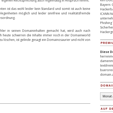
Kim Dotco
er eigenen Rechtsprechung auch regelmäßig in Anspruch nimmt.
Bayern: 
en ist das wohl leider kein Standard und somit ist auch keine
Hackerb
legenheiten möglich und leider sinnfreie und realitätsfremde
ICANN Ne
gesordnung.
unterneh
Phishing
Sicherhei
hler in seinen Domaininhalten gemacht hat, wird auch nach
Hackergr
ch heute schwirren die Inhalte immer noch in der Domainworld
zu löschen, ist gelinde gesagt ein Domainosaurier und nicht von
PREMI
Diese D
herrenm
damenm
textilrei
buerorei
domain.
DOMAI
Domain
Archiv
AUF D