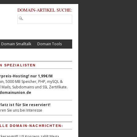
DOMAIN-ARTIKEL SUCHE:
Domain Smalltalk
Domain Tools
N SPEZIALISTEN
reis-Hosting! nur 1,99€/M
n, 5000 MB Speicher, PHP, mySQL &
 Mails, Subdomains und SSL Zertifikate.
/domainunion.de
latz ist für Sie reserviert!
ren Sie uns bei Interesse
LLE DOMAIN-NACHRICHTEN:
kerangriff: US Konzern zahlt Mega