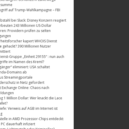
dsumme
griff auf Trump-Wahlkampagne – FBI
bstahl bei Slack: Disney Konzern reagiert
rbeuten 243 Millionen US-Dollar
ren: Providern prüfen zu selten
gungen
rheitsforscher kapert WHOIS Dienst
e gehackt? 390 Millionen Nutzer
ttiert
enst-Gruppe „Einheit 29155“ : nun auch
riffe im Namen des Kreml?
änger“ eliminiert: USA schaltet
nda-Domains ab
us Streamingportale
derschutz in Netz gefordert
t Exchange Online: Chaos nach
eldungen
 1 Million Dollar: Wer knackt die Lace
llet?
fe: Verweis auf AGB im Internet ist
ig
telle in AMD Prozessor-Chips entdeckt:
 PC dauerhaft infiziert