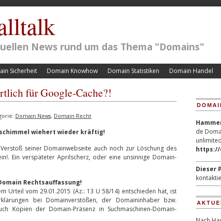
lltalk
ktuellen News rund um das Thema "Domains"
in Sicherheit
Domain Knowhow
Domain Statistiken
Domain Handel
tlich für Google-Cache?!
DOMAI
gorie:
Domain News
,
Domain Recht
Hammerp
de Domai
chimmel wiehert wieder kräftig!
unlimited
 Verstoß seiner Domainwebseite auch noch zur Löschung des
https:/
n!. Ein verspäteter Aprilscherz, oder eine unsinnige Domain-
Dieser P
kontaktie
r Domain Rechtsauffassung!
m Urteil vom 29.01.2015 (Az.: 13 U 58/14) entschieden hat, ist
rklärungen bei Domainverstößen, der Domaininhaber bzw.
AKTUE
auch Kopien der Domain-Präsenz in Suchmaschinen-Domain-
Nach Hac