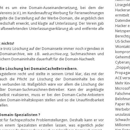
Lösegel
geht es um eine Domain-Auseinandersetzung, bei dem der
Hackeran
 Vereins (e.V.), im Kundenauftrag Werbung für Ferienwohnungen
ermittelt
ngelte die Darstellung auf der Werbe-Domain, die angeblich den
Datendie
edschaft erweckt, und klagte auf Unterlassung. Der Verein gab
Hacker e
rafbewehrtenden Unterlassungserklärung ab und entfernte alle
Netzsper
Berechti
US-Siche
 nichts!
VKontakt
lte trotz Löschung auf der Domainseite immer noch irgendwo in
kompromi
Domainarchive, wie z.B.
web.archive.org
, Suchmaschinen und
Geheimdi
eichern Domaininhalte dauerhaft für die Domain-Nachwelt.
Cyberang
„Doppelg
die Löschung bei Domain
CacheB
etreibern.
Propaga
tellerin recht und stellte in seinem Urteil klar, das mit der
ACE vers
auch die Pflicht zur Löschung der Domaininhalte bei den
Mehr Kin
 verbunden ist. Maßgeblich wäre vor allem die Löschung der
Microsof
ßter Domain-Suchmaschinen-Betreiber. Kann der angeklagte
Falschm
selbst realisieren, muss er bei den Domain-Cache-Anbietern
Belohnung
den Domain-Inhaltskopien stellen und so die Unauffindbarkeit
Paper Wa
llen.
Werbebrie
unzuläss
Domain-Spezialisten ?
Schwachs
list für fachspezifische Problemstellungen. Deshalb kann er vor
Millionen
 einem Spezialisten erstellen lassen, was eigentlich jeder