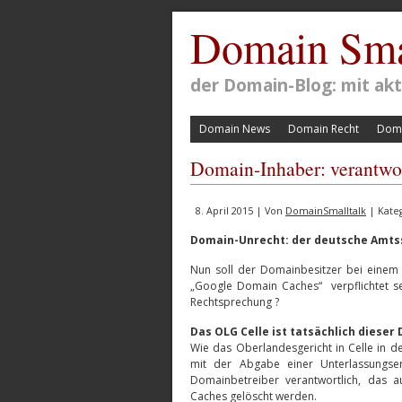
Domain Sma
der Domain-Blog: mit a
Domain News
Domain Recht
Doma
Domain-Inhaber: verantwor
8. April 2015 | Von
DomainSmalltalk
| Kate
Domain-Unrecht: der deutsche Amtss
Nun soll der Domainbesitzer bei einem
„Google Domain Caches“ verpflichtet sei
Rechtsprechung ?
Das OLG Celle ist tatsächlich diese
Wie das Oberlandesgericht in Celle in de
mit der Abgabe einer Unterlassungse
Domainbetreiber verantwortlich, das 
Caches gelöscht werden.