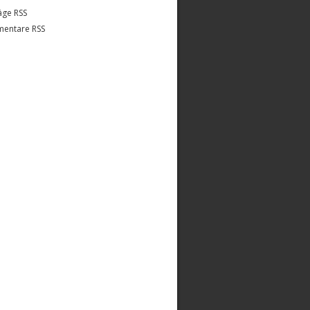
äge RSS
entare RSS