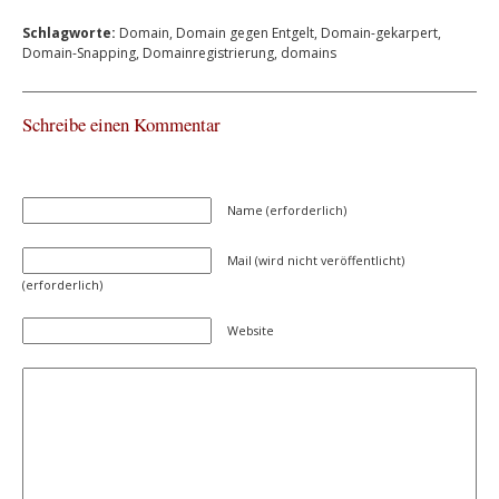
Schlagworte:
Domain
,
Domain gegen Entgelt
,
Domain-gekarpert
,
Domain-Snapping
,
Domainregistrierung
,
domains
Schreibe einen Kommentar
Name (erforderlich)
Mail (wird nicht veröffentlicht)
(erforderlich)
Website