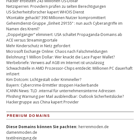
Hacker erbeuten 243 Millionen US-Dollar
Netzsperren: Providern prüfen zu selten Berechtigungen
US-Sicherheitsforscher kapert WHOIS Dienst
VKontakte gehackt? 390 Millionen Nutzer kompromittiert
Geheimdienst-Gruppe „Einheit 29155“ : nun auch Cyberangriffe im
Namen des Kreml?
„Doppelgänger“ eliminiert: USA schaltet Propaganda-Domains ab
ACE versus Streamingportale
Mehr Kinderschutz in Netz gefordert
Microsoft Exchange Online: Chaos nach Falschmeldungen
Belohnung 1 Million Dollar: Wer knackt die Lace Paper Wallet?
Werbebriefe: Verweis auf AGB im Internet ist unzulässig
Schwachstelle in AMD Prozessor-Chips entdeckt: Millionen PC dauerhaft
infiziert
Kim Dotcom: Lichtgestalt oder Krimineller?
Bayern: Cybercrime-Ermittler stoppen Hackerbande
ICANN News: TLD .internal für unternehmensinterne Adressen
Phishing Warnung per Mail ausblendbar: Outlook Sicherheitslücke?
Hackergruppe aus China kapert Provider
PREMIUM DOMAINS
Diese Domains können Sie pachten:
herrenmoden.de
damenmoden.de
textilreinigung.de