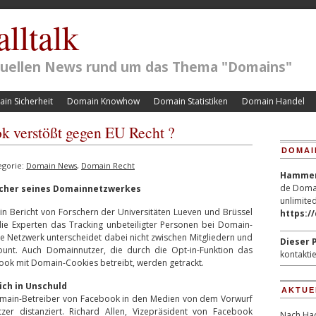
lltalk
ktuellen News rund um das Thema "Domains"
in Sicherheit
Domain Knowhow
Domain Statistiken
Domain Handel
k verstößt gegen EU Recht ?
DOMAI
egorie:
Domain News
,
Domain Recht
Hammerp
de Domai
ucher seines Domainnetzwerkes
unlimited
in Bericht von Forschern der Universitäten Lueven und Brüssel
https:/
n die Experten das Tracking unbeteiligter Personen bei Domain-
e Netzwerk unterscheidet dabei nicht zwischen Mitgliedern und
Dieser P
nt. Auch Domainnutzer, die durch die Opt-in-Funktion das
kontaktie
ook mit Domain-Cookies betreibt, werden getrackt.
ch in Unschuld
AKTUE
 Domain-Betreiber von Facebook in den Medien von dem Vorwurf
utzer distanziert. Richard Allen, Vizepräsident von Facebook
Nach Hac