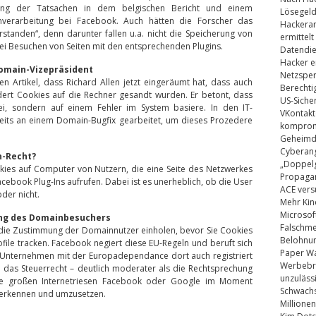
llung der Tatsachen in dem belgischen Bericht und einem
Lösegel
nverarbeitung bei Facebook. Auch hätten die Forscher das
Hackeran
erstanden“, denn darunter fallen u.a. nicht die Speicherung von
ermittelt
ei Besuchen von Seiten mit den entsprechenden Plugins.
Datendie
Hacker e
omain-Vizepräsident
Netzsper
en Artikel, dass Richard Allen jetzt eingeräumt hat, dass auch
Berechti
ert Cookies auf die Rechner gesandt wurden. Er betont, dass
US-Siche
ei, sondern auf einem Fehler im System basiere. In den IT-
VKontakt
its an einem Domain-Bugfix gearbeitet, um dieses Prozedere
kompromi
Geheimdi
Cyberang
n-Recht?
„Doppelg
kies auf Computer von Nutzern, die eine Seite des Netzwerkes
Propaga
ebook Plug-Ins aufrufen. Dabei ist es unerheblich, ob die User
ACE vers
der nicht.
Mehr Kin
Microsof
ung des Domainbesuchers
Falschm
die Zustimmung der Domainnutzer einholen, bevor Sie Cookies
Belohnung
ile tracken. Facebook negiert diese EU-Regeln und beruft sich
Paper Wa
e Unternehmen mit der Europadependance dort auch registriert
Werbebrie
wie das Steuerrecht – deutlich moderater als die Rechtsprechung
unzuläss
ie großen Internetriesen Facebook oder Google im Moment
Schwachs
zuerkennen und umzusetzen.
Millionen