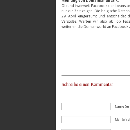
Meinung von Domainsmalltalk:
Ob und inwieweit Facebook den beanstan
nur die Zeit zeigen. Die belgische Date
29. April eingeräumt und entscheidet 
Verstöße. Warten wir also ab, ob Fac
weiterhin die Domainworld an Facebook 
Schreibe einen Kommentar
Name (erf
Mail (wird