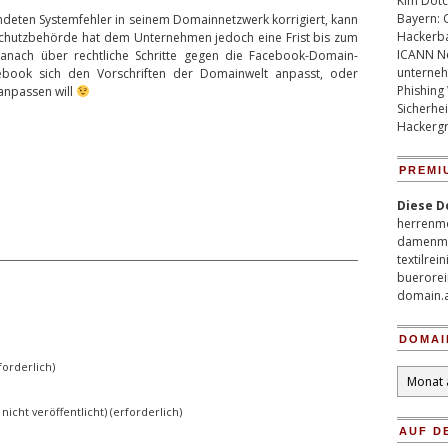
Kim Dotco
Bayern: 
deten Systemfehler in seinem Domainnetzwerk korrigiert, kann
Hackerb
nschutzbehörde hat dem Unternehmen jedoch eine Frist bis zum
ICANN Ne
danach über rechtliche Schritte gegen die Facebook-Domain-
unterneh
ebook sich den Vorschriften der Domainwelt anpasst, oder
Phishing
anpassen will
Sicherhei
Hackergr
PREMI
Diese D
herrenm
damenm
textilrei
buerorei
domain.
DOMAI
orderlich)
Domain
Archiv
 nicht veröffentlicht) (erforderlich)
AUF D