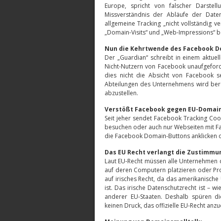
Europe, spricht von falscher Darste
Missverständnis der Abläufe der Date
allgemeine Tracking „nicht vollständig v
„Domain-Visits“ und „Web-Impressions“ b
Nun die Kehrtwende des Facebook D
Der „Guardian“ schreibt in einem aktuell
Nicht-Nutzern von Facebook unaufgeford
dies nicht die Absicht von Facebook s
Abteilungen des Unternehmens wird bere
abzustellen.
Verstößt Facebook gegen EU-Domai
Seit jeher sendet Facebook Tracking Coo
besuchen oder auch nur Webseiten mit Fac
die Facebook Domain-Buttons anklicken o
Das EU Recht verlangt die Zustimm
Laut EU-Recht müssen alle Unternehmen 
auf deren Computern platzieren oder Prof
auf irisches Recht, da das amerikanisch
ist. Das irische Datenschutzrecht ist – 
anderer EU-Staaten. Deshalb spüren d
keinen Druck, das offizielle EU-Recht an