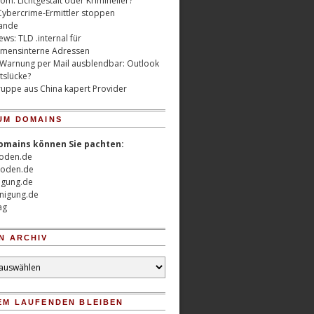
m: Lichtgestalt oder Krimineller?
Cybercrime-Ermittler stoppen
ande
ws: TLD .internal für
mensinterne Adressen
 Warnung per Mail ausblendbar: Outlook
tslücke?
uppe aus China kapert Provider
UM DOMAINS
omains können Sie pachten:
oden.de
oden.de
nigung.de
nigung.de
ag
N ARCHIV
EM LAUFENDEN BLEIBEN