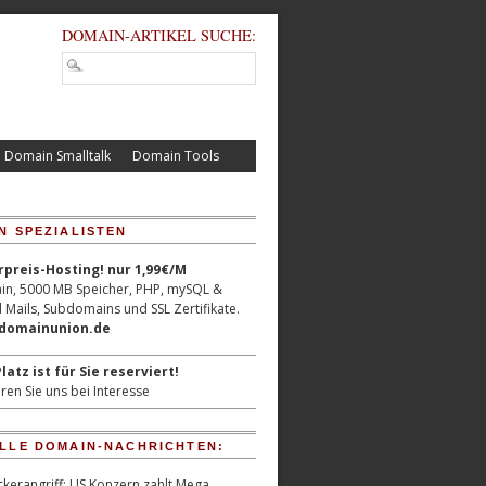
DOMAIN-ARTIKEL SUCHE:
Domain Smalltalk
Domain Tools
N SPEZIALISTEN
reis-Hosting! nur 1,99€/M
n, 5000 MB Speicher, PHP, mySQL &
 Mails, Subdomains und SSL Zertifikate.
/domainunion.de
latz ist für Sie reserviert!
ren Sie uns bei Interesse
LLE DOMAIN-NACHRICHTEN:
kerangriff: US Konzern zahlt Mega