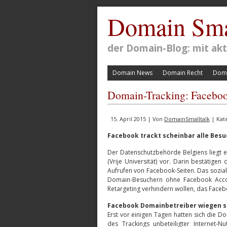
Domain Sma
der Domain-Blog: mit a
Domain News
Domain Recht
Doma
Domain-Tracking: Faceboo
15. April 2015 | Von
DomainSmalltalk
| Kat
Facebook trackt scheinbar alle Bes
Der Datenschutzbehörde Belgiens liegt e
(Vrije Universität) vor. Darin bestätige
Aufrufen von Facebook-Seiten. Das sozial
Domain-Besuchern ohne Facebook Accou
Retargeting verhindern wollen, das Faceb
Facebook Domainbetreiber wiegen si
Erst vor einigen Tagen hatten sich die
des Trackings unbeteiligter Internet-N