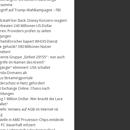
dsumme
griff auf Trump-Wahlkampagne – FBI
bstahl bei Slack: Disney Konzern reagiert
rbeuten 243 Millionen US-Dollar
ren: Providern prüfen zu selten
gungen
rheitsforscher kapert WHOIS Dienst
e gehackt? 390 Millionen Nutzer
ttiert
enst-Gruppe „Einheit 29155“ : nun auch
riffe im Namen des Kreml?
änger“ eliminiert: USA schaltet
nda-Domains ab
us Streamingportale
derschutz in Netz gefordert
t Exchange Online: Chaos nach
eldungen
 1 Million Dollar: Wer knackt die Lace
llet?
fe: Verweis auf AGB im Internet ist
ig
telle in AMD Prozessor-Chips entdeckt:
 PC dauerhaft infiziert