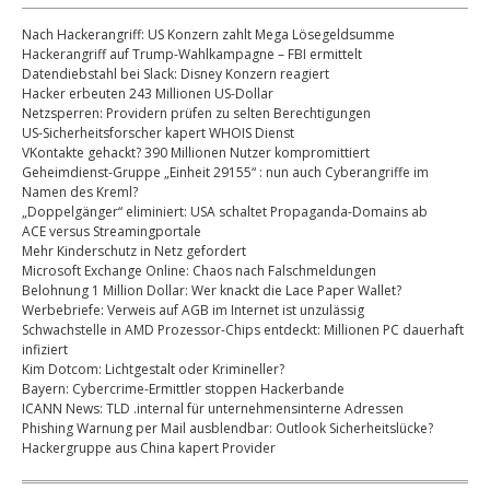
Nach Hackerangriff: US Konzern zahlt Mega Lösegeldsumme
Hackerangriff auf Trump-Wahlkampagne – FBI ermittelt
Datendiebstahl bei Slack: Disney Konzern reagiert
Hacker erbeuten 243 Millionen US-Dollar
Netzsperren: Providern prüfen zu selten Berechtigungen
US-Sicherheitsforscher kapert WHOIS Dienst
VKontakte gehackt? 390 Millionen Nutzer kompromittiert
Geheimdienst-Gruppe „Einheit 29155“ : nun auch Cyberangriffe im
Namen des Kreml?
„Doppelgänger“ eliminiert: USA schaltet Propaganda-Domains ab
ACE versus Streamingportale
Mehr Kinderschutz in Netz gefordert
Microsoft Exchange Online: Chaos nach Falschmeldungen
Belohnung 1 Million Dollar: Wer knackt die Lace Paper Wallet?
Werbebriefe: Verweis auf AGB im Internet ist unzulässig
Schwachstelle in AMD Prozessor-Chips entdeckt: Millionen PC dauerhaft
infiziert
Kim Dotcom: Lichtgestalt oder Krimineller?
Bayern: Cybercrime-Ermittler stoppen Hackerbande
ICANN News: TLD .internal für unternehmensinterne Adressen
Phishing Warnung per Mail ausblendbar: Outlook Sicherheitslücke?
Hackergruppe aus China kapert Provider