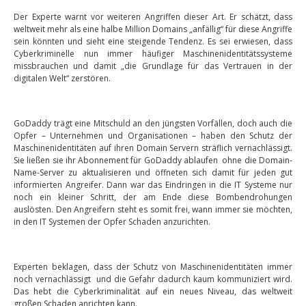
Der Experte warnt vor weiteren Angriffen dieser Art. Er schätzt, dass
weltweit mehr als eine halbe Million Domains „anfällig“ für diese Angriffe
sein könnten und sieht eine steigende Tendenz. Es sei erwiesen, dass
Cyberkriminelle nun immer häufiger Maschinenidentitätssysteme
missbrauchen und damit „die Grundlage für das Vertrauen in der
digitalen Welt“ zerstören.
GoDaddy trägt eine Mitschuld an den jüngsten Vorfällen, doch auch die
Opfer – Unternehmen und Organisationen – haben den Schutz der
Maschinenidentitäten auf ihren Domain Servern sträflich vernachlässigt.
Sie ließen sie ihr Abonnement für GoDaddy ablaufen ohne die Domain-
Name-Server zu aktualisieren und öffneten sich damit für jeden gut
informierten Angreifer. Dann war das Eindringen in die IT Systeme nur
noch ein kleiner Schritt, der am Ende diese Bombendrohungen
auslösten. Den Angreifern steht es somit frei, wann immer sie möchten,
in den IT Systemen der Opfer Schaden anzurichten.
Experten beklagen, dass der Schutz von Maschinenidentitäten immer
noch vernachlässigt und die Gefahr dadurch kaum kommuniziert wird.
Das hebt die Cyberkriminalität auf ein neues Niveau, das weltweit
großen Schaden anrichten kann.