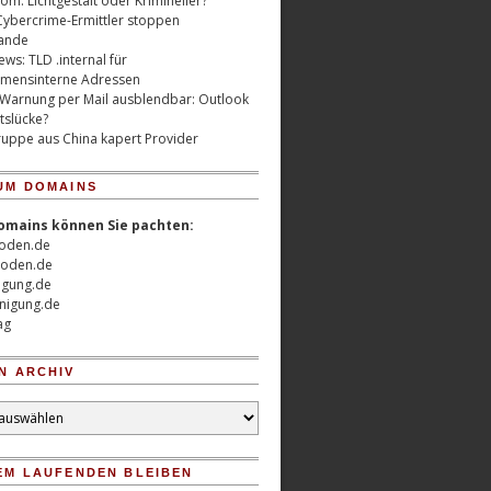
m: Lichtgestalt oder Krimineller?
Cybercrime-Ermittler stoppen
ande
ws: TLD .internal für
mensinterne Adressen
 Warnung per Mail ausblendbar: Outlook
tslücke?
uppe aus China kapert Provider
UM DOMAINS
omains können Sie pachten:
oden.de
oden.de
nigung.de
nigung.de
ag
N ARCHIV
EM LAUFENDEN BLEIBEN