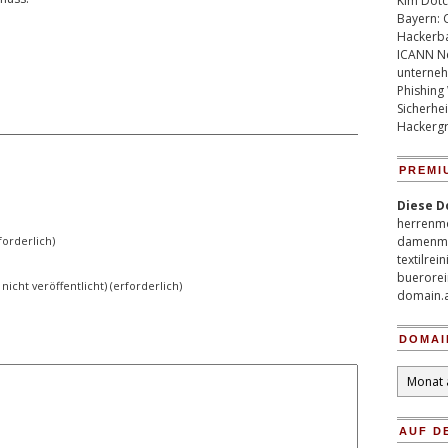
Kim Dotco
Bayern: 
Hackerb
ICANN Ne
unterneh
Phishing
Sicherhei
Hackergr
PREMI
Diese D
herrenm
orderlich)
damenm
textilrei
buerorei
 nicht veröffentlicht) (erforderlich)
domain.
DOMAI
Domain
Archiv
AUF D