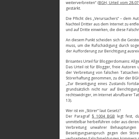
weiterverbreiten“ (
BGH, Urteil vom 28.07
gestärkt.
Die Pflicht des „Verursachers“ – dem A
Nachteil Dritter aus dem Internet zu ent
und auf Dritte einwirken, die diese Falsc
An diesem Punkt scheiden sich die Geister
muss, um die Rufschädigung durch sogen
der Aufforderung zur Berichtigung ausre
Brisantes Urteil für Bloggerdomains: All
Das Urteil ist für Blogger, freie Autoren
der Verbreitung von falschen Tatsachen
Störerhaftung genommen, zu der der BGH
„Zur Beseitigung eines Zustands fortda
grundsätzlich nicht nur auf Berichtig
rechtswidriger, im Internet abrufbarer T
13).
Wer ist ein „Störer“ laut Gesetz?
Der Paragraf
§ 1004 BGB
legt fest, d
unmittelbar herbeiführen oder aus deren 
Verbreitung unwahrer Behauptungen 
Beseitigungsanspruch gegen den Störe
verbreiteten Falschmeldungen kümmern 