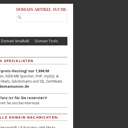
DOMAIN-ARTIKEL SUCHE:
Domain Smalltalk
Domain Tools
N SPEZIALISTEN
reis-Hosting! nur 1,99€/M
n, 5000 MB Speicher, PHP, mySQL &
 Mails, Subdomains und SSL Zertifikate.
/domainunion.de
latz ist für Sie reserviert!
ren Sie uns bei Interesse
LLE DOMAIN-NACHRICHTEN:
kerangriff: US Konzern zahlt Mega