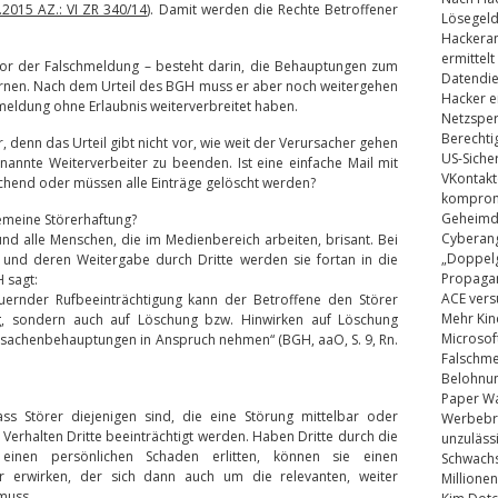
.2015 AZ.: VI ZR 340/14
). Damit werden die Rechte Betroffener
Lösegel
Hackeran
ermittelt
utor der Falschmeldung – besteht darin, die Behauptungen zum
Datendie
fernen. Nach dem Urteil des BGH muss er aber noch weitergehen
Hacker e
hmeldung ohne Erlaubnis weiterverbreitet haben.
Netzsper
Berechti
, denn das Urteil gibt nicht vor, wie weit der Verursacher gehen
US-Siche
annte Weiterverbeiter zu beenden. Ist eine einfache Mail mit
VKontakt
ichend oder müssen alle Einträge gelöscht werden?
kompromi
Geheimdi
gemeine Störerhaftung?
Cyberang
 und alle Menschen, die im Medienbereich arbeiten, brisant. Bei
„Doppelg
 und deren Weitergabe durch Dritte werden sie fortan in die
Propaga
 sagt:
ACE vers
uernder Rufbeeinträchtigung kann der Betroffene den Störer
Mehr Kin
ung, sondern auch auf Löschung bzw. Hinwirken auf Löschung
Microsof
atsachenbehauptungen in Anspruch nehmen“ (BGH, aaO, S. 9, Rn.
Falschm
Belohnung
Paper Wa
ass Störer diejenigen sind, die eine Störung mittelbar oder
Werbebrie
Verhalten Dritte beeinträchtigt werden. Haben Dritte durch die
unzuläss
einen persönlichen Schaden erlitten, können sie einen
Schwachs
r erwirken, der sich dann auch um die relevanten, weiter
Millionen
muss.