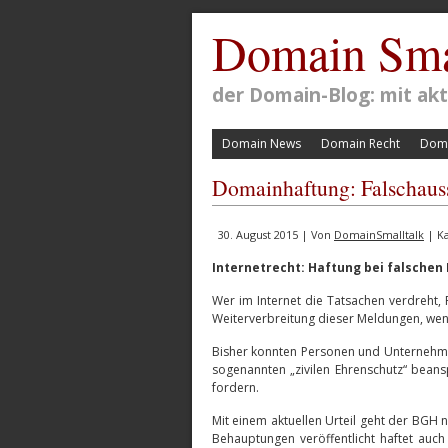
Domain Sma
der Domain-Blog: mit a
Domain News
Domain Recht
Doma
Domainhaftung: Falschaussa
30. August 2015 | Von
DomainSmalltalk
| Ka
Internetrecht: Haftung bei falsche
Wer im Internet die Tatsachen verdreht,
Weiterverbreitung dieser Meldungen, wen
Bisher konnten Personen und Unternehme
sogenannten „zivilen Ehrenschutz“ bea
fordern.
Mit einem aktuellen Urteil geht der BGH n
Behauptungen veröffentlicht haftet auc