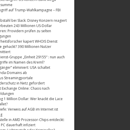
dsumme
griff auf Trump-Wahlkampagne – FBI
bstahl bei Slack: Disney Konzern reagiert
rbeuten 243 Millionen US-Dollar
ren: Providern prüfen zu selten
gungen
rheitsforscher kapert WHOIS Dienst
e gehackt? 390 Millionen Nutzer
ttiert
enst-Gruppe „Einheit 29155“ : nun auch
riffe im Namen des Kreml?
änger“ eliminiert: USA schaltet
nda-Domains ab
us Streamingportale
derschutz in Netz gefordert
t Exchange Online: Chaos nach
eldungen
 1 Million Dollar: Wer knackt die Lace
llet?
fe: Verweis auf AGB im Internet ist
ig
telle in AMD Prozessor-Chips entdeckt:
 PC dauerhaft infiziert