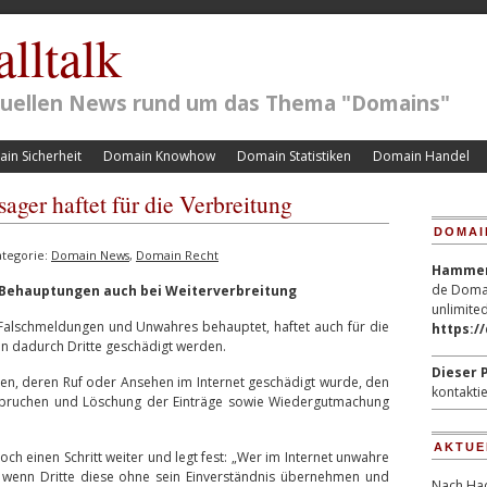
lltalk
ktuellen News rund um das Thema "Domains"
in Sicherheit
Domain Knowhow
Domain Statistiken
Domain Handel
ger haftet für die Verbreitung
DOMAI
tegorie:
Domain News
,
Domain Recht
Hammerp
de Domai
n Behauptungen auch bei Weiterverbreitung
unlimited
 Falschmeldungen und Unwahres behauptet, haftet auch für die
https:/
n dadurch Dritte geschädigt werden.
Dieser P
n, deren Ruf oder Ansehen im Internet geschädigt wurde, den
kontaktie
nspruchen und Löschung der Einträge sowie Wiedergutmachung
AKTUE
och einen Schritt weiter und legt fest: „Wer im Internet unwahre
h wenn Dritte diese ohne sein Einverständnis übernehmen und
Nach Hac