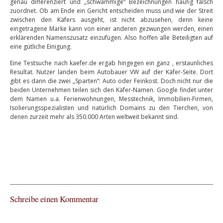
genau differenziert und „schwammige“ Bezeichnungen häufig falsch
zuordnet. Ob am Ende ein Gericht entscheiden muss und wie der Streit
zwischen den Käfers ausgeht, ist nicht abzusehen, denn keine
eingetragene Marke kann von einer anderen gezwungen werden, einen
erklärenden Namenszusatz einzufügen. Also hoffen alle Beteiligten auf
eine gütliche Einigung.
Eine Testsuche nach kaefer.de ergab hingegen ein ganz , erstaunliches
Resultat. Nutzer landen beim Autobauer VW auf der Käfer-Seite. Dort
gibt es dann die zwei „Sparten“: Auto oder Feinkost. Doch nicht nur die
beiden Unternehmen teilen sich den Käfer-Namen. Google findet unter
dem Namen u.a. Ferienwohnungen, Messtechnik, Immobilien-Firmen,
Isolierungsspezialisten und natürlich Domains zu den Tierchen, von
denen zurzeit mehr als 350.000 Arten weltweit bekannt sind.
Schreibe einen Kommentar