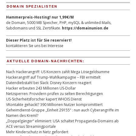
DOMAIN SPEZIALISTEN
Hammerpreis-Hosting! nur 1,99€/M
de Domain, 5000 MB Speicher, PHP, mySQL & unlimited Mails,
Subdomains und SSL Zertifikate.
https://domainunion.de
Dieser Platz ist für Sie reserviert!
kontaktieren Sie uns bei Interesse
AKTUELLE DOMAIN-NACHRICHTEN:
Nach Hackerangriff: US Konzern zahlt Mega Lösegeldsumme
Hackerangriff auf Trump-Wahlkampagne – FBI ermittelt
Datendiebstahl bei Slack: Disney Konzern reagiert
Hacker erbeuten 243 Millionen US-Dollar
Netzsperren: Providern prüfen zu selten Berechtigungen
US-Sicherheitsforscher kapert WHOIS Dienst
VKontakte gehackt? 390 Millionen Nutzer kompromittiert
Geheimdienst-Gruppe „Einheit 29155“ : nun auch Cyberangriffe im
Namen des Kreml?
„Doppelgänger“ eliminiert: USA schaltet Propaganda-Domains ab
ACE versus Streamingportale
Mehr Kinderschutz in Netz gefordert