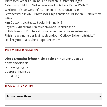
Microsoft Exchange Online: Chaos nach Falschmeldungen
Belohnung 1 Million Dollar: Wer knackt die Lace Paper Wallet?
Werbebriefe: Verweis auf AGB im Internet ist unzulässig
Schwachstelle in AMD Prozessor-Chips entdeckt: Millionen PC dauerhaft
infiziert
Kim Dotcom: Lichtgestalt oder Krimineller?
Bayern: Cybercrime-Ermittler stoppen Hackerbande
ICANN News: TLD .internal für unternehmensinterne Adressen
Phishing Warnung per Mail ausblendbar: Outlook Sicherheitslücke?
Hackergruppe aus China kapert Provider
PREMIUM DOMAINS
Diese Domains können Sie pachten:
herrenmoden.de
damenmoden.de
textilreinigung.de
bueroreinigung.de
domain.ag
DOMAIN ARCHIV
Domain
Archiv