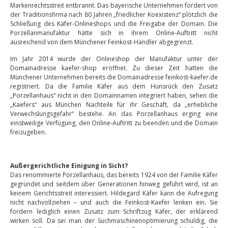
Markenrechtsstreit entbrannt. Das bayerische Unternehmen fordert von
der Traditionsfirma nach 80 Jahren „friedlicher Koexistenz“ plötzlich die
Schließung des Käfer-Onlineshops und die Freigabe der Domain. Die
Porzellanmanufaktur hätte sich in ihrem Online-Auftritt nicht
ausreichend von dem Münchener Feinkost-Händler abgegrenzt.
Im Jahr 2014 wurde der Onlineshop der Manufaktur unter der
Domainadresse kaefer-shop eröffnet. Zu dieser Zeit hatten die
Münchener Unternehmen bereits die Domainadresse feinkost-kaefer.de
registriert. Da die Familie Käfer aus dem Hunsrück den Zusatz
„Porzellanhaus“ nicht in den Domainnamen integriert haben, sehen die
„Kaefers“ aus München Nachteile für ihr Geschäft, da „erhebliche
Verwechslungsgefahr“ bestehe. An das Porzellanhaus erging eine
einstweilige Verfügung, den Online-Auftritt zu beenden und die Domain
freizugeben.
Außergerichtliche Einigung in Sicht?
Das renommierte Porzellanhaus, das bereits 1924 von der Familie Käfer
gegründet und seitdem über Generationen hinweg geführt wird, ist an
keinem Gerichtsstreit interessiert. Hildegard Käfer kann die Aufregung
nicht nachvollziehen – und auch die Feinkost-Kaefer lenken ein. Sie
fordern lediglich einen Zusatz zum Schriftzug Käfer, der erklärend
wirken soll. Da sei man der Suchmaschinenoptimierung schuldig, die