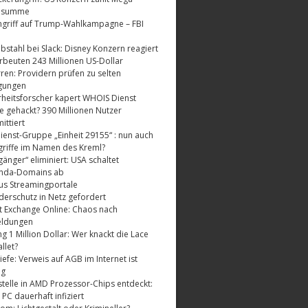
dsumme
griff auf Trump-Wahlkampagne – FBI
bstahl bei Slack: Disney Konzern reagiert
rbeuten 243 Millionen US-Dollar
ren: Providern prüfen zu selten
gungen
rheitsforscher kapert WHOIS Dienst
e gehackt? 390 Millionen Nutzer
ttiert
enst-Gruppe „Einheit 29155“ : nun auch
riffe im Namen des Kreml?
änger“ eliminiert: USA schaltet
nda-Domains ab
us Streamingportale
derschutz in Netz gefordert
t Exchange Online: Chaos nach
eldungen
 1 Million Dollar: Wer knackt die Lace
llet?
fe: Verweis auf AGB im Internet ist
ig
telle in AMD Prozessor-Chips entdeckt:
 PC dauerhaft infiziert