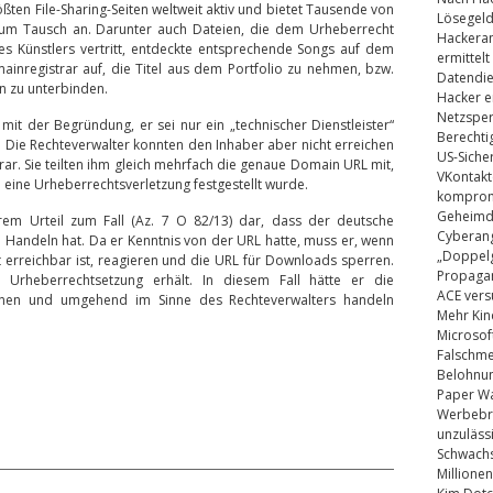
ßten File-Sharing-Seiten weltweit aktiv und bietet Tausende von
Lösegel
um Tausch an. Darunter auch Dateien, die dem Urheberrecht
Hackeran
eines Künstlers vertritt, entdeckte entsprechende Songs auf dem
ermittelt
ainregistrar auf, die Titel aus dem Portfolio zu nehmen, bzw.
Datendie
n zu unterbinden.
Hacker e
Netzsper
mit der Begründung, er sei nur ein „technischer Dienstleister“
Berechti
 Die Rechteverwalter konnten den Inhaber aber nicht erreichen
US-Siche
rar. Sie teilten ihm gleich mehrfach die genaue Domain URL mit,
VKontakt
ie eine Urheberrechtsverletzung festgestellt wurde.
kompromi
Geheimdi
ihrem Urteil zum Fall (Az. 7 O 82/13) dar, dass der deutsche
Cyberang
m Handeln hat. Da er Kenntnis von der URL hatte, muss er, wenn
„Doppelg
 erreichbar ist, reagieren und die URL für Downloads sperren.
Propaga
 Urheberrechtsetzung erhält. In diesem Fall hätte er die
ACE vers
können und umgehend im Sinne des Rechteverwalters handeln
Mehr Kin
Microsof
Falschm
Belohnung
Paper Wa
Werbebrie
unzuläss
Schwachs
Millionen