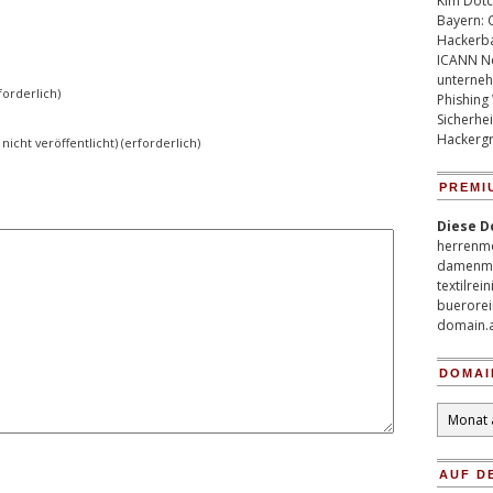
Kim Dotco
Bayern: 
Hackerb
ICANN Ne
unterneh
orderlich)
Phishing
Sicherhei
Hackergr
 nicht veröffentlicht) (erforderlich)
PREMI
Diese D
herrenm
damenm
textilrei
buerorei
domain.
DOMAI
Domain
Archiv
AUF D