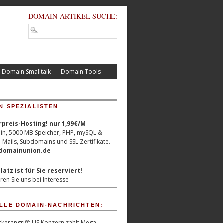
DOMAIN-ARTIKEL SUCHE:
Domain Smalltalk
Domain Tools
N SPEZIALISTEN
reis-Hosting! nur 1,99€/M
n, 5000 MB Speicher, PHP, mySQL &
 Mails, Subdomains und SSL Zertifikate.
/domainunion.de
latz ist für Sie reserviert!
ren Sie uns bei Interesse
LLE DOMAIN-NACHRICHTEN:
kerangriff: US Konzern zahlt Mega