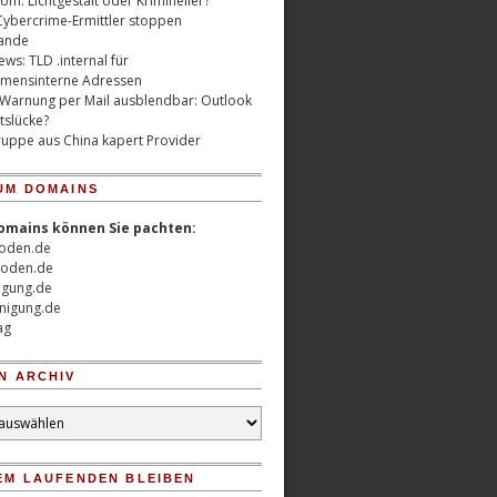
m: Lichtgestalt oder Krimineller?
Cybercrime-Ermittler stoppen
ande
ws: TLD .internal für
mensinterne Adressen
 Warnung per Mail ausblendbar: Outlook
tslücke?
uppe aus China kapert Provider
UM DOMAINS
omains können Sie pachten:
oden.de
oden.de
nigung.de
nigung.de
ag
N ARCHIV
EM LAUFENDEN BLEIBEN