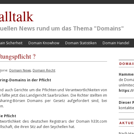
lltalk
ktuellen News rund um das Thema "Domains"
in Sicherheit
Domain Knowhow
Domain Statistiken
Domain Handel
tungspflicht ?
DOMAI
gorie:
Domain News
,
Domain Recht
Hammerp
de Domai
ring-Domains in der Pflicht
unlimited
nd auch Gerichte um die Pflichten und Verantwortlichkeiten von
https:/
fällte jetzt das Landgericht Saarbrücken. Die Richter stellten im
esharing-Börsen Domains per Gesetz aufgefordert sind, bei
Dieser P
en.
kontaktie
e Pflicht
twortlichkeit des deutschen Registrars der Domain h33t.com
AKTUE
lschaft, die ihren Sitz auf den Seychellen hat.
Nach Hac