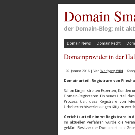
Domain Sma
der Domain-Blog: mit a
Domain News
Domain Recht
Doma
Domainprovider in der Haf
20. Januar 2016 | Von
Wolfgang Wild
| Kate
Domainurteil: Registrare von Filesha
Schon länger streiten Experten, Kunden u
Domain-Registraren. Ein neues Urteil dazu 
Prozess klar, dass Registrare von Fil
Urheberrechtsverletzungen tätig zu werd
Gerichtsurteil nimmt Registrare in di
Im aktuellen Verfahren wurde die Veran
geklärt. Besitzer der Domain ist eine Gesel