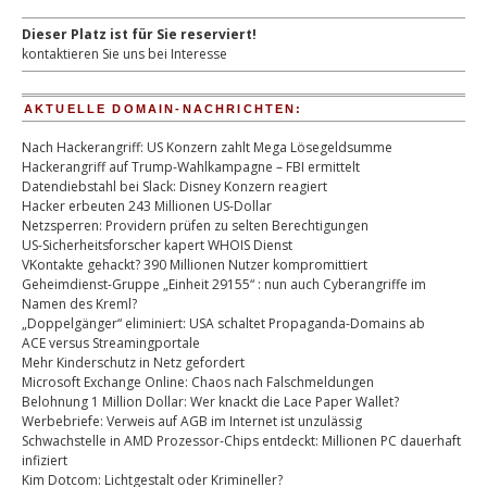
Dieser Platz ist für Sie reserviert!
kontaktieren Sie uns bei Interesse
AKTUELLE DOMAIN-NACHRICHTEN:
Nach Hackerangriff: US Konzern zahlt Mega Lösegeldsumme
Hackerangriff auf Trump-Wahlkampagne – FBI ermittelt
Datendiebstahl bei Slack: Disney Konzern reagiert
Hacker erbeuten 243 Millionen US-Dollar
Netzsperren: Providern prüfen zu selten Berechtigungen
US-Sicherheitsforscher kapert WHOIS Dienst
VKontakte gehackt? 390 Millionen Nutzer kompromittiert
Geheimdienst-Gruppe „Einheit 29155“ : nun auch Cyberangriffe im
Namen des Kreml?
„Doppelgänger“ eliminiert: USA schaltet Propaganda-Domains ab
ACE versus Streamingportale
Mehr Kinderschutz in Netz gefordert
Microsoft Exchange Online: Chaos nach Falschmeldungen
Belohnung 1 Million Dollar: Wer knackt die Lace Paper Wallet?
Werbebriefe: Verweis auf AGB im Internet ist unzulässig
Schwachstelle in AMD Prozessor-Chips entdeckt: Millionen PC dauerhaft
infiziert
Kim Dotcom: Lichtgestalt oder Krimineller?