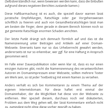
(Selbstverständlich nur, wenn bewiesen werden kann, dass die Einbußen
aufgrund dieses negativen Berichtes zustande kamen.)
Diese Haftbarmachung ist es auch, die speziell davor warnen lässt
juristische Empfehlungen, Ratschläge oder gar Vorgehensweisen
schriftlich zu fixieren und auch von Gesundheitsratschlägen lässt man
am besten die Finger, denn gerade in diesem Bereich können noch so
gut gemeinte Ratschläge enormen Schaden anrichten.
Der letzte Punkt drängt sich demnach förmlich auf und das ist die
Namensnennung unter Beiträgen und Artikeln auf einer Domain-
Webseite. Einerseits kann nur so das Urheberrecht gewahrt werden,
andererseits ist nur so erkennbar, wer ggf. für eine Haftung in Anspruch
genommen wird.
Im Falle einer Dauerpublikation oder wenn klar ist, dass es nur einen
einzigen Autoren gibt, reicht die Namensnennung des verantwortlichen
Autoren im Domainimpressum einer Webseite, sollten mehrere Texter
am Werk sein, so ist jeder Textbeitrag mit einem Namen zu versehen.
Anders verhält es sich bei Kommentaren zu einem Thema auf der
eigenen Internetdomain. Für diese haftet erst einmal der
Domaininhaber, der die Möglichkeit hat diese von der Webseite zu
entfernen. Wer speziell diesem, durchaus noch viel diskutierten,
Problem aus dem Weg gehen will, der lässt Kommentare einfach nicht
zu, zumindest nicht ohne diese vorher geprüft zu haben.