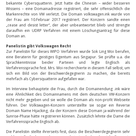
bekannte Cybersquatterin. Jetzt hatte die Chinesin – wider besseren
Wissens – eine Domainadresse registriert, die sehr offensichtlich die
Markenrechte von VW verletzt. Die Domain volkswagen.ink wurde von
der Frau am 10.Februar 2017 registriert. Der Konzern sandte einen
„cease and desist letter“, der aber unbeantwortet blieb und strengte
daraufhin ein UDRP Verfahren mit einem Löschungsantrag für diese
Domain an.
Panelistin gibt Volkswagen Recht
Zur Panelistin für dieses WIPO Verfahren wurde Sok Ling Moi berufen,
eine Beraterin für geistiges Eigentum aus Singapur. Sie prüfte u.a. die
Sprachkenntnisse beider Parteien und legte Englisch als
Verfahrenssprache fest. Mrs. Moi recherchierte in diesem Fall selbst, um
sich ein Bild von der Beschwerdegegnerin zu machen, die bereits
mehrfach als Cybersquatterin aufgefallen war.
Im Interview behauptete die Frau, durch die Domainendung .ink wäre
eine Ähnlichkeit des Domainnamens mit dem deutschen VW-Konzern
nicht mehr gegeben und sie wolle die Domain als non-profit Webseite
führen. Der Volkswagen-Konzern unterstellte sie sogar ein Reverse
Domain Name Hijacking, da der Konzern diese Domain ja während der
Sunrise-Phase hätte registrieren können. Zusätzlich lehnte die Dame die
Verfahrenssprache Englisch ab.
Die Panelistin stellte ihrerseits fest, dass die Beschwerdegegnerin sehr