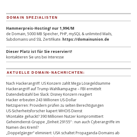
DOMAIN SPEZIALISTEN
Hammerpreis-Hosting! nur 1,99€/M
de Domain, 5000 MB Speicher, PHP, mySQL & unlimited Mails,
Subdomains und SSL Zertifikate.
https://domainunion.de
Dieser Platz ist für Sie reserviert!
kontaktieren Sie uns bei Interesse
AKTUELLE DOMAIN-NACHRICHTEN:
Nach Hackerangriff: US Konzern zahlt Mega Lösegeldsumme
Hackerangriff auf Trump-Wahlkampagne – FBI ermittelt
Datendiebstahl bei Slack: Disney Konzern reagiert
Hacker erbeuten 243 Millionen US-Dollar
Netzsperren: Providern prüfen zu selten Berechtigungen
US-Sicherheitsforscher kapert WHOIS Dienst
VKontakte gehackt? 390 Millionen Nutzer kompromittiert
Geheimdienst-Gruppe „Einheit 29155“ : nun auch Cyberangriffe im
Namen des Kreml?
„Doppelgänger“ eliminiert: USA schaltet Propaganda-Domains ab