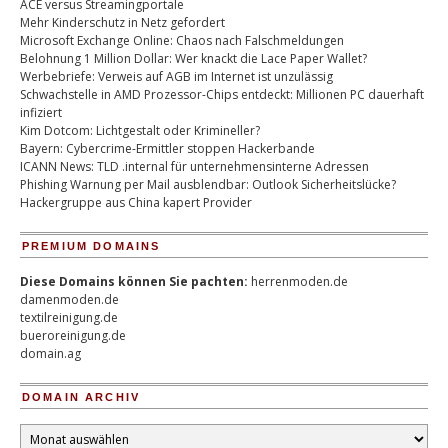
ACE versus Streamingportale
Mehr Kinderschutz in Netz gefordert
Microsoft Exchange Online: Chaos nach Falschmeldungen
Belohnung 1 Million Dollar: Wer knackt die Lace Paper Wallet?
Werbebriefe: Verweis auf AGB im Internet ist unzulässig
Schwachstelle in AMD Prozessor-Chips entdeckt: Millionen PC dauerhaft
infiziert
Kim Dotcom: Lichtgestalt oder Krimineller?
Bayern: Cybercrime-Ermittler stoppen Hackerbande
ICANN News: TLD .internal für unternehmensinterne Adressen
Phishing Warnung per Mail ausblendbar: Outlook Sicherheitslücke?
Hackergruppe aus China kapert Provider
PREMIUM DOMAINS
Diese Domains können Sie pachten:
herrenmoden.de
damenmoden.de
textilreinigung.de
bueroreinigung.de
domain.ag
DOMAIN ARCHIV
Domain