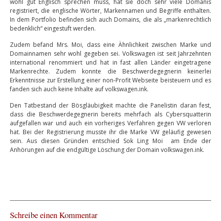
wohl gut Englisch sprechen muss, hat sie doch sehr viele Domanis
registriert, die englische Wörter, Markennamen und Begriffe enthalten.
In dem Portfolio befinden sich auch Domains, die als „markenrechtlich
bedenklich“ eingestuft werden.
Zudem befand Mrs. Moi, dass eine Ähnlichkeit zwischen Marke und
Domainnamen sehr wohl gegeben sei. Volkswagen ist seit Jahrzehnten
international renommiert und hat in fast allen Länder eingetragene
Markenrechte. Zudem konnte die Beschwerdegegnerin keinerlei
Erkenntnisse zur Erstellung einer non-Profit Webseite beisteuern und es
fanden sich auch keine Inhalte auf volkswagen.ink.
Den Tatbestand der Bösgläubigkeit machte die Panelistin daran fest,
dass die Beschwerdegegnerin bereits mehrfach als Cybersquatterin
aufgefallen war und auch ein vorheriges Verfahren gegen VW verloren
hat. Bei der Registrierung musste ihr die Marke VW geläufig gewesen
sein. Aus diesen Gründen entschied Sok Ling Moi am Ende der
Anhörungen auf die endgültige Löschung der Domain volkswagen.ink.
Schreibe einen Kommentar