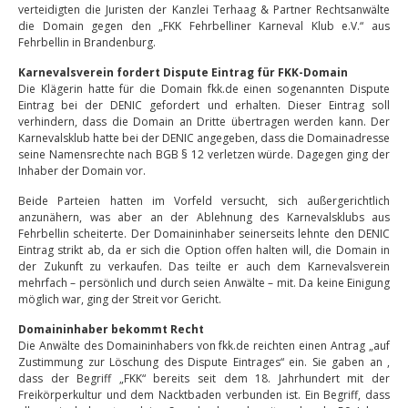
verteidigten die Juristen der Kanzlei Terhaag & Partner Rechtsanwälte
die Domain gegen den „FKK Fehrbelliner Karneval Klub e.V.“ aus
Fehrbellin in Brandenburg.
Karnevalsverein fordert Dispute Eintrag für FKK-Domain
Die Klägerin hatte für die Domain fkk.de einen sogenannten Dispute
Eintrag bei der DENIC gefordert und erhalten. Dieser Eintrag soll
verhindern, dass die Domain an Dritte übertragen werden kann. Der
Karnevalsklub hatte bei der DENIC angegeben, dass die Domainadresse
seine Namensrechte nach BGB § 12 verletzen würde. Dagegen ging der
Inhaber der Domain vor.
Beide Parteien hatten im Vorfeld versucht, sich außergerichtlich
anzunähern, was aber an der Ablehnung des Karnevalsklubs aus
Fehrbellin scheiterte. Der Domaininhaber seinerseits lehnte den DENIC
Eintrag strikt ab, da er sich die Option offen halten will, die Domain in
der Zukunft zu verkaufen. Das teilte er auch dem Karnevalsverein
mehrfach – persönlich und durch seien Anwälte – mit. Da keine Einigung
möglich war, ging der Streit vor Gericht.
Domaininhaber bekommt Recht
Die Anwälte des Domaininhabers von fkk.de reichten einen Antrag „auf
Zustimmung zur Löschung des Dispute Eintrages“ ein. Sie gaben an ,
dass der Begriff „FKK“ bereits seit dem 18. Jahrhundert mit der
Freikörperkultur und dem Nacktbaden verbunden ist. Ein Begriff, dass