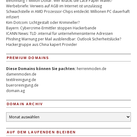
Belohnung 1 Million Dollar: Wer knackt die Lace Paper Wallet?
Werbebriefe: Verweis auf AGB im Internet ist unzulässig
Schwachstelle in AMD Prozessor-Chips entdeckt: Millionen PC dauerhaft
infiziert
Kim Dotcom: Lichtgestalt oder Krimineller?
Bayern: Cybercrime-Ermittler stoppen Hackerbande
ICANN News: TLD .internal für unternehmensinterne Adressen
Phishing Warnung per Mail ausblendbar: Outlook Sicherheitslücke?
Hackergruppe aus China kapert Provider
PREMIUM DOMAINS
Diese Domains können Sie pachten:
herrenmoden.de
damenmoden.de
textilreinigung.de
bueroreinigung.de
domain.ag
DOMAIN ARCHIV
Domain
Archiv
AUF DEM LAUFENDEN BLEIBEN