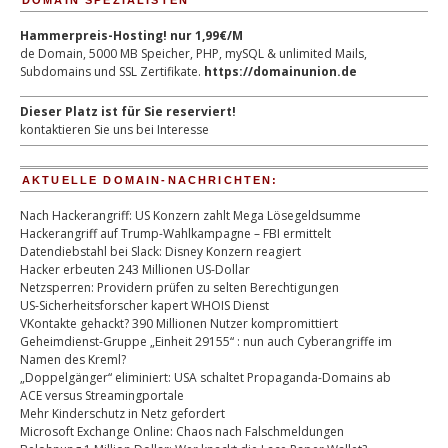
DOMAIN SPEZIALISTEN
Hammerpreis-Hosting! nur 1,99€/M
de Domain, 5000 MB Speicher, PHP, mySQL & unlimited Mails,
Subdomains und SSL Zertifikate.
https://domainunion.de
Dieser Platz ist für Sie reserviert!
kontaktieren Sie uns bei Interesse
AKTUELLE DOMAIN-NACHRICHTEN:
Nach Hackerangriff: US Konzern zahlt Mega Lösegeldsumme
Hackerangriff auf Trump-Wahlkampagne – FBI ermittelt
Datendiebstahl bei Slack: Disney Konzern reagiert
Hacker erbeuten 243 Millionen US-Dollar
Netzsperren: Providern prüfen zu selten Berechtigungen
US-Sicherheitsforscher kapert WHOIS Dienst
VKontakte gehackt? 390 Millionen Nutzer kompromittiert
Geheimdienst-Gruppe „Einheit 29155“ : nun auch Cyberangriffe im
Namen des Kreml?
„Doppelgänger“ eliminiert: USA schaltet Propaganda-Domains ab
ACE versus Streamingportale
Mehr Kinderschutz in Netz gefordert
Microsoft Exchange Online: Chaos nach Falschmeldungen