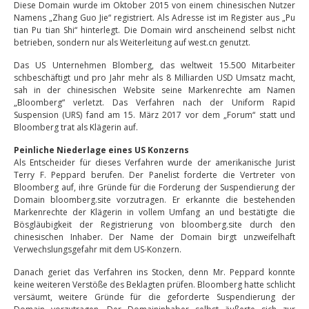
Diese Domain wurde im Oktober 2015 von einem chinesischen Nutzer
Namens „Zhang Guo Jie“ registriert. Als Adresse ist im Register aus „Pu
tian Pu tian Shi“ hinterlegt. Die Domain wird anscheinend selbst nicht
betrieben, sondern nur als Weiterleitung auf west.cn genutzt.
Das US Unternehmen Blomberg, das weltweit 15.500 Mitarbeiter
schbeschäftigt und pro Jahr mehr als 8 Milliarden USD Umsatz macht,
sah in der chinesischen Website seine Markenrechte am Namen
„Bloomberg“ verletzt. Das Verfahren nach der Uniform Rapid
Suspension (URS) fand am 15. März 2017 vor dem „Forum“ statt und
Bloomberg trat als Klägerin auf.
Peinliche Niederlage eines US Konzerns
Als Entscheider für dieses Verfahren wurde der amerikanische Jurist
Terry F. Peppard berufen. Der Panelist forderte die Vertreter von
Bloomberg auf, ihre Gründe für die Forderung der Suspendierung der
Domain bloomberg.site vorzutragen. Er erkannte die bestehenden
Markenrechte der Klägerin in vollem Umfang an und bestätigte die
Bösgläubigkeit der Registrierung von bloomberg.site durch den
chinesischen Inhaber. Der Name der Domain birgt unzweifelhaft
Verwechslungsgefahr mit dem US-Konzern.
Danach geriet das Verfahren ins Stocken, denn Mr. Peppard konnte
keine weiteren Verstöße des Beklagten prüfen. Bloomberg hatte schlicht
versäumt, weitere Gründe für die geforderte Suspendierung der