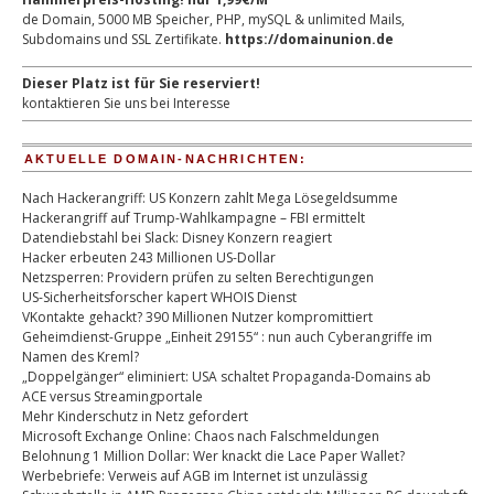
de Domain, 5000 MB Speicher, PHP, mySQL & unlimited Mails,
Subdomains und SSL Zertifikate.
https://domainunion.de
Dieser Platz ist für Sie reserviert!
kontaktieren Sie uns bei Interesse
AKTUELLE DOMAIN-NACHRICHTEN:
Nach Hackerangriff: US Konzern zahlt Mega Lösegeldsumme
Hackerangriff auf Trump-Wahlkampagne – FBI ermittelt
Datendiebstahl bei Slack: Disney Konzern reagiert
Hacker erbeuten 243 Millionen US-Dollar
Netzsperren: Providern prüfen zu selten Berechtigungen
US-Sicherheitsforscher kapert WHOIS Dienst
VKontakte gehackt? 390 Millionen Nutzer kompromittiert
Geheimdienst-Gruppe „Einheit 29155“ : nun auch Cyberangriffe im
Namen des Kreml?
„Doppelgänger“ eliminiert: USA schaltet Propaganda-Domains ab
ACE versus Streamingportale
Mehr Kinderschutz in Netz gefordert
Microsoft Exchange Online: Chaos nach Falschmeldungen
Belohnung 1 Million Dollar: Wer knackt die Lace Paper Wallet?
Werbebriefe: Verweis auf AGB im Internet ist unzulässig