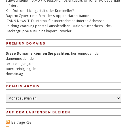
Schwachstelle in AMD Prozessor-Chips entdeckt: Millionen PC dauerhaft
infiziert
Kim Dotcom: Lichtgestalt oder Krimineller?
Bayern: Cybercrime-Ermittler stoppen Hackerbande
ICANN News: TLD .internal für unternehmensinterne Adressen
Phishing Warnung per Mail ausblendbar: Outlook Sicherheitslücke?
Hackergruppe aus China kapert Provider
PREMIUM DOMAINS
Diese Domains können Sie pachten:
herrenmoden.de
damenmoden.de
textilreinigung.de
bueroreinigung.de
domain.ag
DOMAIN ARCHIV
Domain
Archiv
AUF DEM LAUFENDEN BLEIBEN
Beiträge RSS